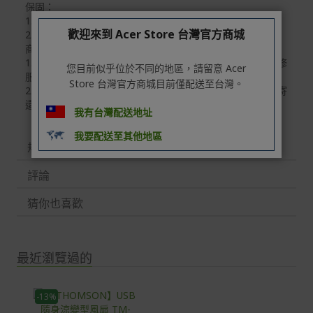
保固：
Acer旗下品牌商品除可宅配配送全台各地外，部分商品可
1.產品功能：一年保固
以選擇配送至全台各地服務中心。
歡迎來到 Acer Store 台灣官方商城
2.外觀、人為因素不保固
在消費者完成訂單付款後兩個工作天內會安排訂單出貨，
商品故障維修：
1.如已超過了七天鑑賞期的退換貨時效，故該商品僅提供維修
您目前似乎位於不同的地區，請留意 Acer
非Acer旗下品牌商品依配合廠商規範，可能會有無法配送
服務，敬請見諒
外島的狀況，
Store 台灣官方商城目前僅配送至台灣。
2.維修需自行負擔寄回商品的運費，維修廠商則會幫您負擔寄
還商品的運費。
您可以於「我的訂單」內查詢訂單出貨狀態 (路徑：我的帳
我有台灣配送地址
號 > 我的訂單)。
我要配送至其他地區
實際的到貨時間依配合的物流商做安排，在無特殊狀況下
規格
可在出貨後的兩個工作天內送達。
評論
預購商品依商品頁面上的出貨時間安排，且有可能因實際
生產狀況有延後情況發生。
猜你也喜歡
保固與售後服務
Acer旗下品牌商品保固期限與說明請參考此連結：
http
最近瀏覽過的
s://www.acer.com/tw-zh/support/warranty/product-wa
rranties
非Acer旗下品牌商品保固依各商品和之廠商有所不同，詳
-13%
情請參考商品說明。