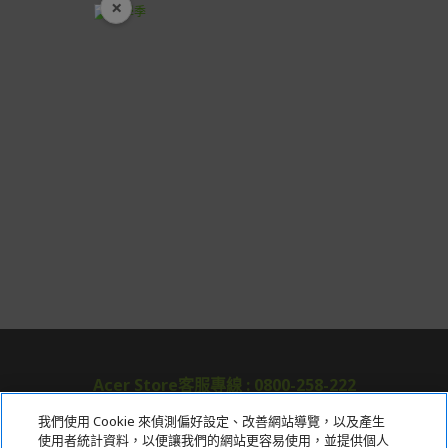
×
開學裝備全面降價
Acer Store客服專線 : 0800-258-222
我們使用 Cookie 來偵測偏好設定、改善網站導覽，以及產生
使用者統計資料，以便讓我們的網站更容易使用，並提供個人
關於宏碁