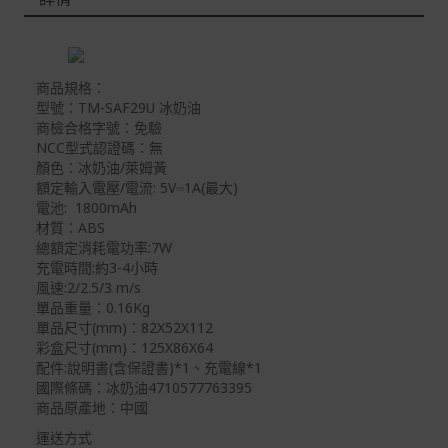
本網站消費者享有商品到貨七天鑑賞期之權益(鑑賞期並非
試用期)。
到貨七天內消費者有權申請退貨或換貨；超過七天以上(含
假日)，恕無法辦理。
商品規格：
型號：TM-SAF29U 冰奶油
退回之商品必須是全新狀態且完整包裝(含商品、附件、包
商檢合格字號：免驗
裝、紙箱及所有附隨文件或資料)。
NCC型式認證碼：無
顏色：冰奶油/萊姆黃
商品到貨後進行開箱前請全程錄影以確保自身權益 ! 非商
額定輸入電壓/電流: 5V⎓1A(最大)
品本身瑕疵之退貨商品若有上述不完整之情況，本公司有
電池: 1800mAh
權向消費者收取相應的整新費用。
材質：ABS
*遊戲光碟、軟體等影音商品屬智慧財產權之商品。依消費
總額定消耗電功率:7W
者保護法第十九條第二項規定，一經拆封後恕不接受退換
充電時間:約3-4小時
貨。
風速:2/2.5/3 m/s
單品重量：0.16Kg
如有相關退換貨服務需求，您可以透過專線或服務信箱聯
單品尺寸(mm)：82X52X112
繫客服。
彩盒尺寸(mm)：125X86X64
配件:說明書(含保證書)*1、充電線*1
配送服務
國際條碼：冰奶油4710577763395
本站商品除有特別標示收取運費之商品，其餘全館皆可免
商品原產地：中國
運宅配到府。
運送方式