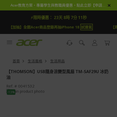
跳
×
Acer教育方案，專屬學生與教職員優惠，點此立即【申請加入】
到
內
⚡限時優惠：
23天 8時 7分 11秒
容
【周抽】周周抽即享券$5000與adidas T-Shirt
試運氣
首頁
生活風格
生活用品
【THOMSON】USB隨身涼變型風扇 TM-SAF29U 冰奶
油
Ref.
0041532
Skip
-13%
to
Skip
the
to
end
the
of
beginning