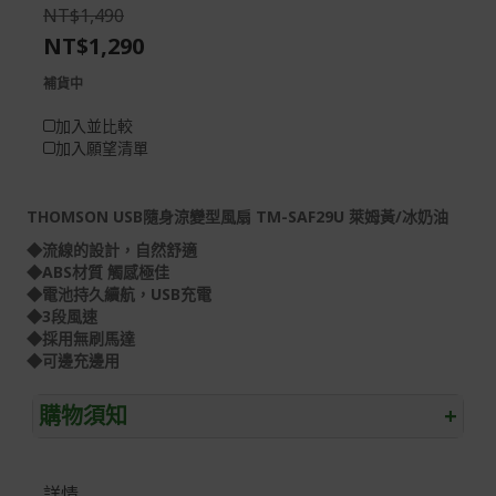
the
of
NT$1,490
images
the
NT$1,290
gallery
images
gallery
補貨中
加入並比較
加入願望清單
THOMSON USB隨身涼變型風扇 TM-SAF29U 萊姆黃/冰奶油
◆流線的設計，自然舒適
◆ABS材質 觸感極佳
◆電池持久續航，USB充電
◆3段風速
◆採用無刷馬達
◆可邊充邊用
購物須知
+
退/換貨須知
詳情