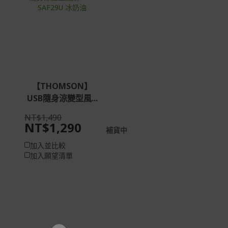
如有相關保固問題以及售後服務問題，您可以透過專線或
服務信箱聯繫客服。
付款方式
本網站提供以下付款方式：
信用卡一次付清：支援Visa、Master Card及JCB卡
【THOMSON】
別
USB隨身涼變型風...
信用卡分期付款：限指定商品使用，滿1千享3期0利
率/滿1萬享3期0利率/滿3萬享12期0利率
NT$1,490
NT$1,290
銀行帳戶轉帳：使用一次性虛擬帳戶
補貨中
LINEPAY(含iPASS MONEY)
加入並比較
加入願望清單
Apple Pay：須使用行動裝置
Samsung Wallet (原Samsung Pay)：須使用行動裝
置