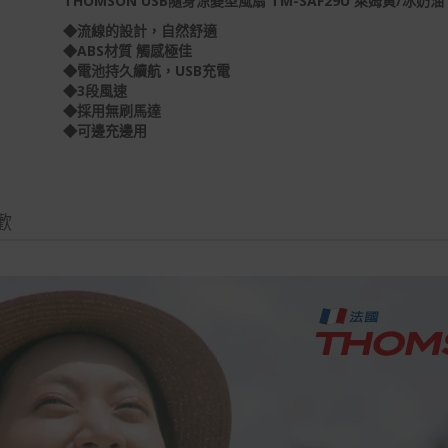
THOMSON USB隨身涼變型風扇 TM-SAF29U 萊姆黃/冰奶油
◆流線的設計，自然舒適
◆ABS材質 觸感極佳
◆電池持久續航，USB充電
◆3段風速
◆採用無刷馬達
◆可邊充邊用
歡