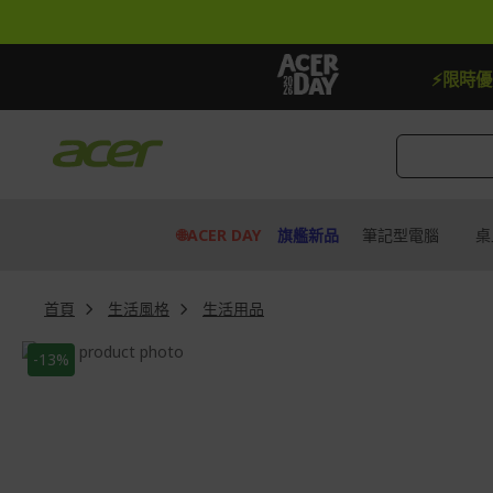
跳
到
內
容
【加贈】指定筆電贈延長保固一年
⚡限時
🌐ACER DAY
旗艦新品
筆記型電腦
桌
首頁
生活風格
生活用品
Skip
-13%
to
Skip
the
to
end
the
of
beginning
the
of
images
the