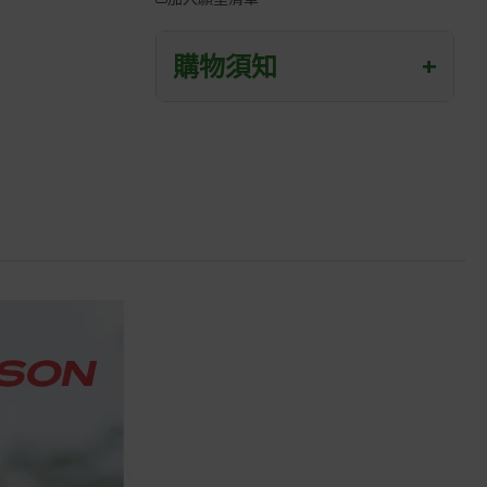
購物須知
+
退/換貨須知
本網站消費者享有商品到貨七天鑑賞期
之權益(鑑賞期並非試用期)。
到貨七天內消費者有權申請退貨或換
貨；超過七天以上(含假日)，恕無法辦
理。
退回之商品必須是全新狀態且完整包裝
(含商品、附件、包裝、紙箱及所有附隨
文件或資料)。
商品到貨後進行開箱前請全程錄影以確
保自身權益 ! 非商品本身瑕疵之退貨商
品若有上述不完整之情況，本公司有權
向消費者收取相應的整新費用。
*遊戲光碟、軟體等影音商品屬智慧財