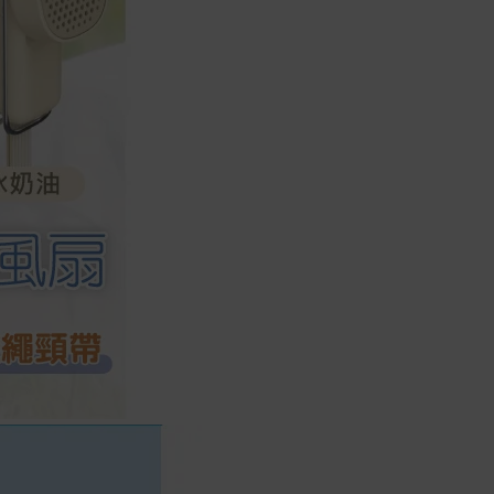
實際的到貨時間依配合的物流商做安
排，在無特殊狀況下可在出貨後的兩個
工作天內送達。
預購商品依商品頁面上的出貨時間安
排，且有可能因實際生產狀況有延後情
況發生。
保固與售後服務
Acer旗下品牌商品保固期限與說明請參
考此連結：
https://www.acer.com/tw-
zh/support/warranty/product-
warranties
非Acer旗下品牌商品保固依各商品和之
廠商有所不同，詳情請參考商品說明。
如有相關保固問題以及售後服務問題，
您可以透過專線或服務信箱聯繫客服。
付款方式
本網站提供以下付款方式：