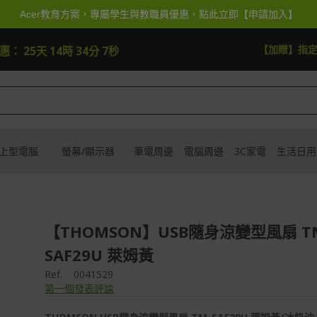
Acer教育方案，專屬學生與教職員優惠，點此立即【申請加入】
去逛逛
【加抽】全館Ac
優惠：
25天 14時 34分 5秒
上型電腦
螢幕/顯示器
筆電周邊
電腦周邊
3C家電
生活日用
【THOMSON】USB隨身涼變型風扇 T
SAF29U 萊姆黃
Ref.
0041529
第一個發表評論