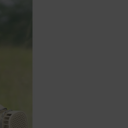
產權之商品。依消費者保護法第十九條
第二項規定，一經拆封後恕不接受退換
貨。
如有相關退換貨服務需求，您可以透過
專線或服務信箱聯繫客服。
配送服務
本站商品除有特別標示收取運費之商
品，其餘全館皆可免運宅配到府。
Acer旗下品牌商品除可宅配配送全台各
地外，部分商品可以選擇配送至全台各
地服務中心。
在消費者完成訂單付款後兩個工作天內
會安排訂單出貨，
非Acer旗下品牌商品依配合廠商規範，
可能會有無法配送外島的狀況，
您可以於「我的訂單」內查詢訂單出貨
狀態 (路徑：我的帳號 > 我的訂單)。