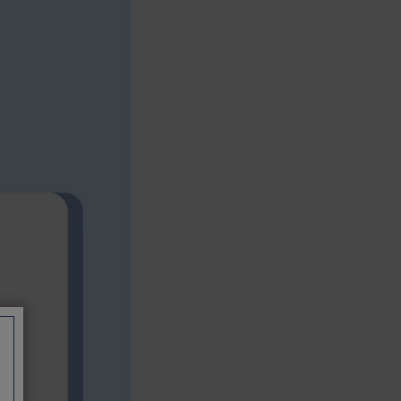
信用卡一次付清：支援Visa、
Master Card及JCB卡別
信用卡分期付款：限指定商品使
用，滿1千享3期0利率/滿1萬享3
期0利率/滿3萬享12期0利率
銀行帳戶轉帳：使用一次性虛擬
帳戶
LINEPAY(含iPASS MONEY)
Apple Pay：須使用行動裝置
Samsung Wallet (原Samsung
Pay)：須使用行動裝置