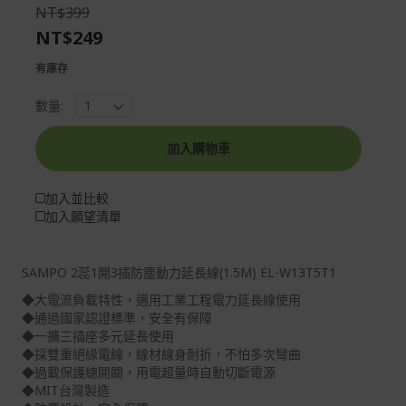
the
of
NT$399
images
the
NT$249
gallery
images
gallery
有庫存
數量:
加入購物車
加入並比較
加入願望清單
SAMPO 2蕊1開3插防塵動力延長線(1.5M) EL-W13T5T1
◆大電流負載特性，適用工業工程電力延長線使用
◆通過國家認證標準，安全有保障
◆一擴三插座多元延長使用
◆採雙重絕緣電線，線材線身耐折，不怕多次彎曲
◆過載保護總開關，用電超量時自動切斷電源
◆MIT台灣製造