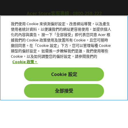
Samsung Wallet (原Samsung Pay)：須使用行動裝
置
Acer Store客服專線 : 0800-258-222
我們使用 Cookie 來偵測偏好設定、改善網站導覽，以及產生
使用者統計資料，以便讓我們的網站更容易使用，並提供個人
關於宏碁
化的內容與廣告。 按一下「全部接受」即代表您同意 Acer 根
據我們的 Cookie 政策使用及放置所有 Cookie，且您可隨時
服務
撤回同意。在「Cookie 設定」下方，您可以管理每種 Cookie
類型的偏好設定。 如需進一步瞭解我們是誰、我們使用哪些
宏碁網路商城
Cookie，以及如何調整您的偏好設定，請參閱我們的
Cookie 政策。
帳戶
Cookie 設定
在社群上追蹤 Acer
全部接受
本網站提供之安全支付：