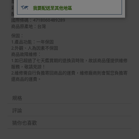
單品尺寸(mm)：1500X50X30
繫客服。
彩盒尺寸(mm)：180X330X60
我要配送至其他地區
配件：無
配送服務
國際條碼：4718060489289
本站商品除有特別標示收取運費之商品，其餘全館皆可免
商品原產地：台灣
運宅配到府。
保固：
1.產品功能：一年保固
Acer旗下品牌商品除可宅配配送全台各地外，部分商品可
2.外觀、人為因素不保固
以選擇配送至全台各地服務中心。
商品故障維修：
在消費者完成訂單付款後兩個工作天內會安排訂單出貨，
1.如已超過了七天鑑賞期的退換貨時效，故該商品僅提供維修
服務，敬請見諒！
非Acer旗下品牌商品依配合廠商規範，可能會有無法配送
2.維修需自行負擔寄回商品的運費，維修廠商則會幫您負擔寄
外島的狀況，
還商品的運費。
您可以於「我的訂單」內查詢訂單出貨狀態 (路徑：我的帳
號 > 我的訂單)。
規格
實際的到貨時間依配合的物流商做安排，在無特殊狀況下
可在出貨後的兩個工作天內送達。
評論
預購商品依商品頁面上的出貨時間安排，且有可能因實際
猜你也喜歡
生產狀況有延後情況發生。
保固與售後服務