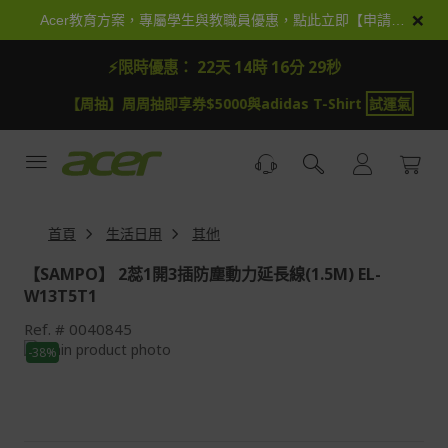
跳
×
Acer教育方案，專屬學生與教職員優惠，點此立即【申請加入】
到
內
⚡限時優惠：
22天 14時 16分 29秒
容
【周抽】周周抽即享券$5000與adidas T-Shirt
試運氣
首頁
生活日用
其他
【SAMPO】 2蕊1開3插防塵動力延長線(1.5M) EL-
W13T5T1
Ref.
0040845
Skip
-38%
to
Skip
the
to
end
the
of
beginning