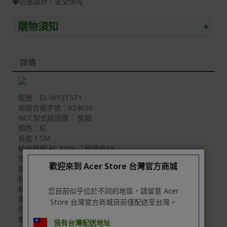
◆防塵設計，安全保障
購物須知
+
退/換貨須知
詳情
本網站消費者享有商品到貨七天鑑賞期之權益(鑑賞期並非
試用期)。
到貨七天內消費者有權申請退貨或換貨；超過七天以上(含
型號：EL-W13T5T1
假日)，恕無法辦理。
商檢合格字號：R54650
NCC型式認證碼： 免驗
退回之商品必須是全新狀態且完整包裝(含商品、附件、包
顏色：紅
裝、紙箱及所有附隨文件或資料)。
長度:1.5M
輸出插座:AC 110V 二極插座X3
商品到貨後進行開箱前請全程錄影以確保自身權益 ! 非商
使用電壓/頻率:AC 110V/60Hz
品本身瑕疵之退貨商品若有上述不完整之情況，本公司有
歡迎來到 Acer Store 台灣官方商城
額定電壓/頻率:AC 125V/60Hz
權向消費者收取相應的整新費用。
材質: 插座內架:高阻燃(V0)耐高溫PC工程塑膠
*遊戲光碟、軟體等影音商品屬智慧財產權之商品。依消費
額定電流：15A
您目前似乎位於不同的地區，請留意 Acer
者保護法第十九條第二項規定，一經拆封後恕不接受退換
最大使用功率:1650W
Store 台灣官方商城目前僅配送至台灣。
貨。
外披覆:耐衝擊PVC材質
單品重量：0.3Kg
我有台灣配送地址
如有相關退換貨服務需求，您可以透過專線或服務信箱聯