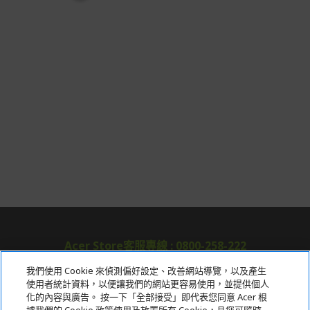
Acer Store客服專線 : 0800-258-222
我們使用 Cookie 來偵測偏好設定、改善網站導覽，以及產生
使用者統計資料，以便讓我們的網站更容易使用，並提供個人
關於宏碁
化的內容與廣告。 按一下「全部接受」即代表您同意 Acer 根