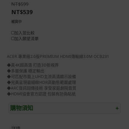
the
of
NT$599
images
the
NT$539
gallery
images
gallery
補貨中
加入並比較
加入願望清單
ACER 專業級2.0版PREMIUM HDMI傳輸線3.0M OCB231
◆真4K超高清 打造3D新視界
◆多層保護 穩定輸出
◆可匹配市面上UHD主流高清顯示設備
◆完美呈現最細緻HDR高動態範圍處理
◆ARC音訊回傳技術 享受家庭劇院音質
◆HDMI協會官方認證 包裝有防偽貼紙
購物須知
+
退/換貨須知
詳情