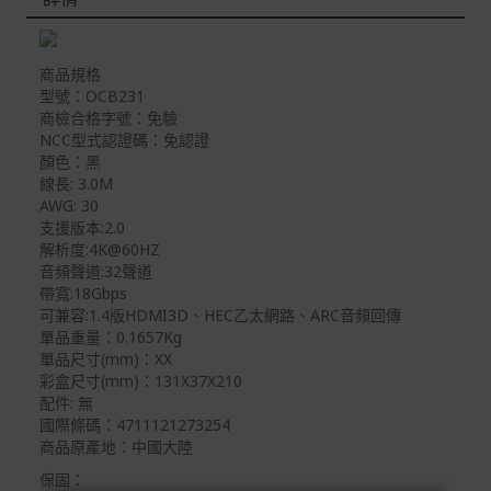
本網站消費者享有商品到貨七天鑑賞期之權益(鑑賞期並非
試用期)。
到貨七天內消費者有權申請退貨或換貨；超過七天以上(含
商品規格
假日)，恕無法辦理。
型號：OCB231
商檢合格字號：免驗
退回之商品必須是全新狀態且完整包裝(含商品、附件、包
NCC型式認證碼：免認證
裝、紙箱及所有附隨文件或資料)。
顏色：黑
線長: 3.0M
商品到貨後進行開箱前請全程錄影以確保自身權益 ! 非商
AWG: 30
品本身瑕疵之退貨商品若有上述不完整之情況，本公司有
支援版本:2.0
權向消費者收取相應的整新費用。
解析度:4K@60HZ
*遊戲光碟、軟體等影音商品屬智慧財產權之商品。依消費
音頻聲道:32聲道
者保護法第十九條第二項規定，一經拆封後恕不接受退換
帶寬:18Gbps
貨。
可兼容:1.4版HDMI3D、HEC乙太網路、ARC音頻回傳
單品重量：0.1657Kg
如有相關退換貨服務需求，您可以透過專線或服務信箱聯
單品尺寸(mm)：XX
繫客服。
彩盒尺寸(mm)：131X37X210
配件: 無
配送服務
國際條碼：4711121273254
本站商品除有特別標示收取運費之商品，其餘全館皆可免
商品原產地：中國大陸
運宅配到府。
保固：