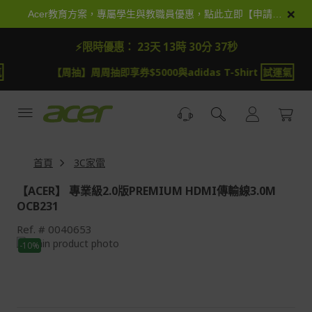
跳
×
Acer教育方案，專屬學生與教職員優惠，點此立即【申請加入】
到
內
⚡限時優惠：
23天 13時 30分 37秒
容
【周抽】周周抽即享券$5000與adidas T-Shirt
試運氣
首頁
3C家電
【ACER】 專業級2.0版PREMIUM HDMI傳輸線3.0M
OCB231
Ref.
0040653
Skip
-10%
to
Skip
the
to
end
the
of
beginning