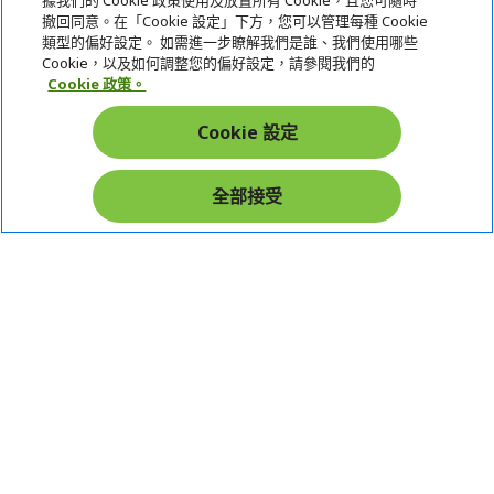
據我們的 Cookie 政策使用及放置所有 Cookie，且您可隨時
服務
撤回同意。在「Cookie 設定」下方，您可以管理每種 Cookie
類型的偏好設定。 如需進一步瞭解我們是誰、我們使用哪些
宏碁網路商城
Cookie，以及如何調整您的偏好設定，請參閱我們的
Cookie 政策。
帳戶
Cookie 設定
在社群上追蹤 Acer
全部接受
本網站提供之安全支付：
Acer Store | 宏碁官方商城 | 統一編號：20828393 | Acer 版權所有