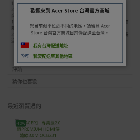
1.產品功能：一年保固
Acer旗下品牌商品除可宅配配送全台各地外，部分商品可
2.外觀、人為因素不保固
以選擇配送至全台各地服務中心。
歡迎來到 Acer Store 台灣官方商城
商品故障維修：
在消費者完成訂單付款後兩個工作天內會安排訂單出貨，
1.如已超過了七天鑑賞期的退換貨時效，故該商品僅提供維修
您目前似乎位於不同的地區，請留意 Acer
服務，敬請見諒！
非Acer旗下品牌商品依配合廠商規範，可能會有無法配送
Store 台灣官方商城目前僅配送至台灣。
2.維修需自行負擔寄回商品的運費，維修廠商則會幫您負擔寄
外島的狀況，
還商品的運費。
我有台灣配送地址
您可以於「我的訂單」內查詢訂單出貨狀態 (路徑：我的帳
號 > 我的訂單)。
我要配送至其他地區
實際的到貨時間依配合的物流商做安排，在無特殊狀況下
評論
可在出貨後的兩個工作天內送達。
猜你也喜歡
預購商品依商品頁面上的出貨時間安排，且有可能因實際
生產狀況有延後情況發生。
保固與售後服務
最近瀏覽過的
Acer旗下品牌商品保固期限與說明請參考此連結：
http
s://www.acer.com/tw-zh/support/warranty/product-wa
rranties
-10%
非Acer旗下品牌商品保固依各商品和之廠商有所不同，詳
情請參考商品說明。