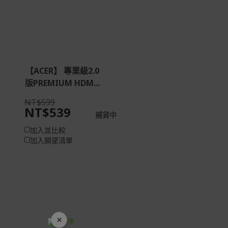
如有相關保固問題以及售後服務問題，您可以透過專線或
服務信箱聯繫客服。
付款方式
本網站提供以下付款方式：
【ACER】 專業級2.0
信用卡一次付清：支援Visa、Master Card及JCB卡
版PREMIUM HDM...
別
NT$599
信用卡分期付款：限指定商品使用，滿1千享3期0利
NT$539
率/滿1萬享3期0利率/滿3萬享12期0利率
補貨中
銀行帳戶轉帳：使用一次性虛擬帳戶
加入並比較
加入願望清單
LINEPAY(含iPASS MONEY)
Apple Pay：須使用行動裝置
Samsung Wallet (原Samsung Pay)：須使用行動裝
置
×
開學裝備全面降價