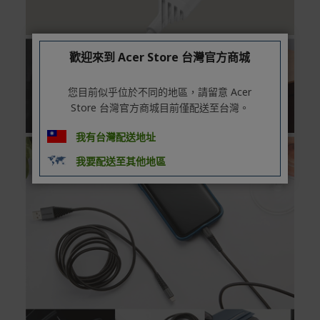
付款方式
本網站提供以下付款方式：
歡迎來到 Acer Store 台灣官方商城
信用卡一次付清：支援Visa、Master Card及JCB卡
別
您目前似乎位於不同的地區，請留意 Acer
信用卡分期付款：限指定商品使用，滿1千享3期0利
Store 台灣官方商城目前僅配送至台灣。
率/滿1萬享3期0利率/滿3萬享12期0利率
我有台灣配送地址
銀行帳戶轉帳：使用一次性虛擬帳戶
LINEPAY(含iPASS MONEY)
我要配送至其他地區
Apple Pay：須使用行動裝置
Samsung Wallet (原Samsung Pay)：須使用行動裝
置