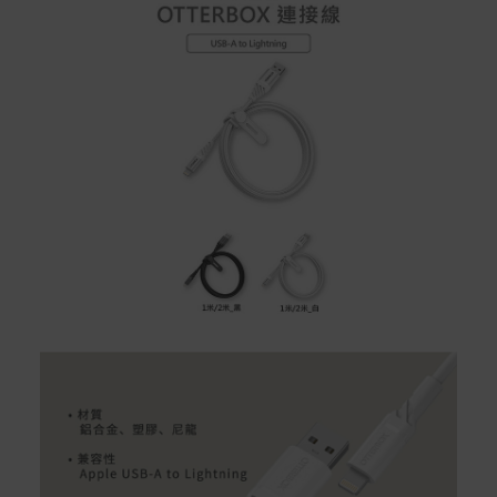
在消費者完成訂單付款後兩個工作天內會安排訂單出貨，
非Acer旗下品牌商品依配合廠商規範，可能會有無法配送
外島的狀況，
您可以於「我的訂單」內查詢訂單出貨狀態 (路徑：我的帳
號 > 我的訂單)。
實際的到貨時間依配合的物流商做安排，在無特殊狀況下
可在出貨後的兩個工作天內送達。
預購商品依商品頁面上的出貨時間安排，且有可能因實際
生產狀況有延後情況發生。
保固與售後服務
Acer旗下品牌商品保固期限與說明請參考此連結：
http
s://www.acer.com/tw-zh/support/warranty/product-wa
rranties
非Acer旗下品牌商品保固依各商品和之廠商有所不同，詳
情請參考商品說明。
如有相關保固問題以及售後服務問題，您可以透過專線或
服務信箱聯繫客服。