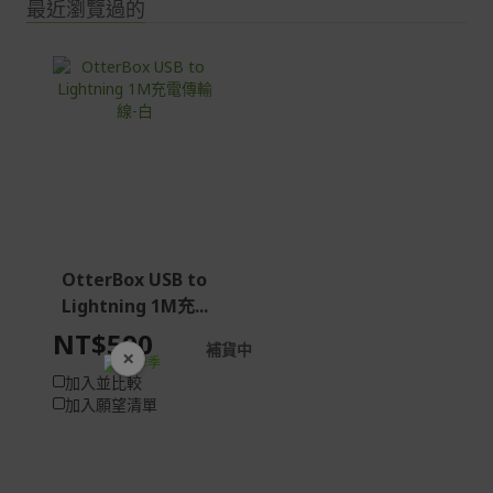
最近瀏覽過的
OtterBox USB to
Lightning 1M充...
NT$590
補貨中
×
開學裝備全面降價
加入並比較
加入願望清單