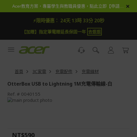
跳
×
Acer教育方案，專屬學生與教職員優惠，點此立即【申請加入】
到
內
⚡限時優惠：
24天 13時 33分 19秒
容
【加贈】指定筆電贈延長保固一年
去逛逛
首頁
3C家電
充電配件
充電線材
OtterBox USB to Lightning 1M充電傳輸線-白
Ref.
0040155
Skip
to
Skip
the
to
end
the
of
beginning
the
of
NT$590
images
the