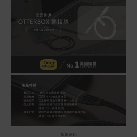
到貨七天內消費者有權申請退貨或換貨；超過七天以上(含
假日)，恕無法辦理。
退回之商品必須是全新狀態且完整包裝(含商品、附件、包
裝、紙箱及所有附隨文件或資料)。
商品到貨後進行開箱前請全程錄影以確保自身權益 ! 非商
品本身瑕疵之退貨商品若有上述不完整之情況，本公司有
權向消費者收取相應的整新費用。
*遊戲光碟、軟體等影音商品屬智慧財產權之商品。依消費
者保護法第十九條第二項規定，一經拆封後恕不接受退換
貨。
如有相關退換貨服務需求，您可以透過專線或服務信箱聯
繫客服。
配送服務
本站商品除有特別標示收取運費之商品，其餘全館皆可免
運宅配到府。
Acer旗下品牌商品除可宅配配送全台各地外，部分商品可
以選擇配送至全台各地服務中心。