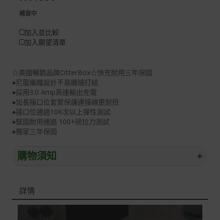
gallery
images
補貨中
gallery
加入並比較
加入願望清單
☆美國暢銷品牌OtterBox☆快充耐用三年保固
●尼龍編織設計不易纏繞打結
●採用3.0 Amp高速輸出充電
●加長接口位套管保護連接線更耐扭
●接口位通過10K次以上彈性測試
●堅固耐用通過 100+磅拉力測試
●獨家三年保固
購物須知
+
退/換貨須知
詳情
本網站消費者享有商品到貨七天鑑賞期之權益(鑑賞期並非
試用期)。