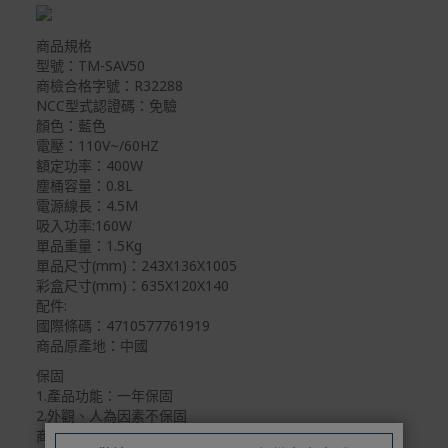
試用期)。
到貨七天內消費者有權申請退貨或換貨；超過七天以上(含
商品規格
假日)，恕無法辦理。
型號：TM-SAV50
商檢合格字號：R32288
退回之商品必須是全新狀態且完整包裝(含商品、附件、包
NCC型式認證碼：免驗
裝、紙箱及所有附隨文件或資料)。
顏色：藍色
電壓：110V~/60HZ
商品到貨後進行開箱前請全程錄影以確保自身權益 ! 非商
額定功率：400W
品本身瑕疵之退貨商品若有上述不完整之情況，本公司有
塵桶容量：0.8L
權向消費者收取相應的整新費用。
電源線長：4.5M
*遊戲光碟、軟體等影音商品屬智慧財產權之商品。依消費
吸入功率:160W
者保護法第十九條第二項規定，一經拆封後恕不接受退換
單品重量：1.5Kg
貨。
單品尺寸(mm)：243X136X1005
彩盒尺寸(mm)：635X120X140
如有相關退換貨服務需求，您可以透過專線或服務信箱聯
配件:
繫客服。
國際條碼：4710577761919
商品原產地：中國
配送服務
保固
本站商品除有特別標示收取運費之商品，其餘全館皆可免
1.產品功能：一年保固
運宅配到府。
2.外觀、人為因素不保固
商品故障維修：
Acer旗下品牌商品除可宅配配送全台各地外，部分商品可