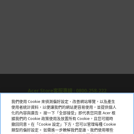
Acer Store客服專線 : 0800-258-222
我們使用 Cookie 來偵測偏好設定、改善網站導覽，以及產生
使用者統計資料，以便讓我們的網站更容易使用，並提供個人
關於宏碁
化的內容與廣告。 按一下「全部接受」即代表您同意 Acer 根
據我們的 Cookie 政策使用及放置所有 Cookie，且您可隨時
服務
撤回同意。在「Cookie 設定」下方，您可以管理每種 Cookie
類型的偏好設定。 如需進一步瞭解我們是誰、我們使用哪些
宏碁網路商城