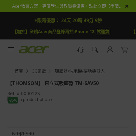
跳
×
Acer教育方案，專屬學生與教職員優惠，點此立即【申請加入】
到
內
⚡限時優惠：
24天 20時 49分 9秒
容
【加抽】全館Acer商品登錄再抽iPhone 18
試運氣
【
首頁
3C家電
吸塵器/洗地機/掃地機器人
【THOMSON】 直立式吸塵器 TM-SAV50
Ref.
0040128
Skip
-35%
to
Skip
the
to
end
the
of
beginning
the
of
NT$1,990
images
the