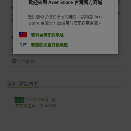
歡迎來到 Acer Store 台灣官方商城
1.如已超過了七天鑑賞期的退換貨時效，故該商品僅提供維修
以選擇配送至全台各地服務中心。
服務，敬請見諒！
在消費者完成訂單付款後兩個工作天內會安排訂單出貨，
2.維修需自行負擔寄回商品的運費，維修廠商則會幫您負擔寄
您目前似乎位於不同的地區，請留意 Acer
還商品的運費。
非Acer旗下品牌商品依配合廠商規範，可能會有無法配送
Store 台灣官方商城目前僅配送至台灣。
外島的狀況，
我有台灣配送地址
規格
您可以於「我的訂單」內查詢訂單出貨狀態 (路徑：我的帳
號 > 我的訂單)。
我要配送至其他地區
評論
實際的到貨時間依配合的物流商做安排，在無特殊狀況下
可在出貨後的兩個工作天內送達。
猜你也喜歡
預購商品依商品頁面上的出貨時間安排，且有可能因實際
生產狀況有延後情況發生。
最近瀏覽過的
保固與售後服務
Acer旗下品牌商品保固期限與說明請參考此連結：
http
-35%
s://www.acer.com/tw-zh/support/warranty/product-wa
rranties
非Acer旗下品牌商品保固依各商品和之廠商有所不同，詳
情請參考商品說明。