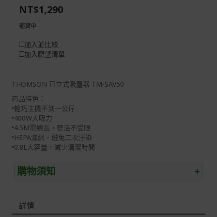
NT$1,290
gallery
images
gallery
補貨中
加入並比較
加入願望清單
THOMSON 直立式吸塵器 TM-SAV50
商品特色：
•輕巧主機不到一公斤
•400W大吸力
•4.5M電線長，靈活不受限
•HEPA濾網，避免二次汙染
•0.8L大容量，減少清潔時間
購物須知
+
退/換貨須知
詳情
本網站消費者享有商品到貨七天鑑賞期之權益(鑑賞期並非