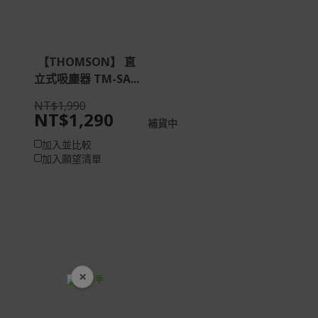
如有相關保固問題以及售後服務問題，您可以透過專線或
服務信箱聯繫客服。
付款方式
【THOMSON】 直
本網站提供以下付款方式：
立式吸塵器 TM-SA...
信用卡一次付清：支援Visa、Master Card及JCB卡
NT$1,990
別
NT$1,290
補貨中
信用卡分期付款：限指定商品使用，滿1千享3期0利
率/滿1萬享3期0利率/滿3萬享12期0利率
加入並比較
加入願望清單
銀行帳戶轉帳：使用一次性虛擬帳戶
LINEPAY(含iPASS MONEY)
Apple Pay：須使用行動裝置
Samsung Wallet (原Samsung Pay)：須使用行動裝
置
×
開學裝備全面降價