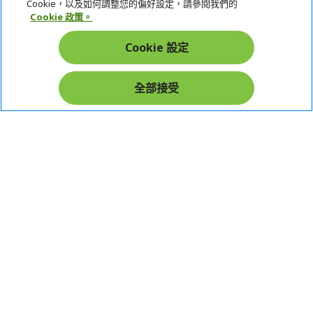
Cookie，以及如何調整您的偏好設定，請參閱我們的
Cookie 政策。
帳戶
Cookie 設定
在社群上追蹤 Acer
全部接受
本網站提供之安全支付：
Acer Store | 宏碁官方商城 | 統一編號：20828393 | Acer 版權所有