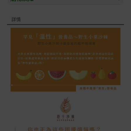
退/換貨須知
詳情
本網站消費者享有商品到貨七天鑑賞期之權益(鑑賞期並非
試用期)。
到貨七天內消費者有權申請退貨或換貨；超過七天以上(含
假日)，恕無法辦理。
退回之商品必須是全新狀態且完整包裝(含商品、附件、包
裝、紙箱及所有附隨文件或資料)。
商品到貨後進行開箱前請全程錄影以確保自身權益 ! 非商
品本身瑕疵之退貨商品若有上述不完整之情況，本公司有
權向消費者收取相應的整新費用。
*遊戲光碟、軟體等影音商品屬智慧財產權之商品。依消費
者保護法第十九條第二項規定，一經拆封後恕不接受退換
貨。
如有相關退換貨服務需求，您可以透過專線或服務信箱聯
繫客服。
配送服務