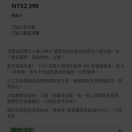
NT$2,398
gallery
images
gallery
補貨中
加入並比較
加入願望清單
含果油的野生小果沙棘汁 選用來自內蒙古的野生小果沙棘，有
「黃金聖果，超級食物」之稱！
富含高維生素C、SOD 超氧化物歧化酶等 400 多種營養素，低 G
I、高營養，完全不添加色素或防腐劑，自然健康。
人工採收後經低溫熱穿透製程生產，通過歐美多項有機認證，飲
用安心。
沙棘果實因氣候、土壤、雨量等因素，每一批口感都會有差異，
隨著您的身體變化，口感也會不同唷！
由於超取配送容易破損：隨身瓶7盒或購買金額滿5000元，只限
宅配。
購物須知
+