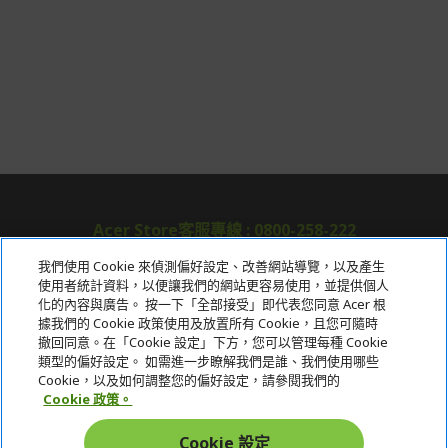
Acer Store客服專線 : 0800-258-222
我們使用 Cookie 來偵測偏好設定、改善網站導覽，以及產生
使用者統計資料，以便讓我們的網站更容易使用，並提供個人
關於宏碁
化的內容與廣告。 按一下「全部接受」即代表您同意 Acer 根
據我們的 Cookie 政策使用及放置所有 Cookie，且您可隨時
服務
撤回同意。在「Cookie 設定」下方，您可以管理每種 Cookie
類型的偏好設定。 如需進一步瞭解我們是誰、我們使用哪些
宏碁網路商城
Cookie，以及如何調整您的偏好設定，請參閱我們的
Cookie 政策。
帳戶
Cookie 設定