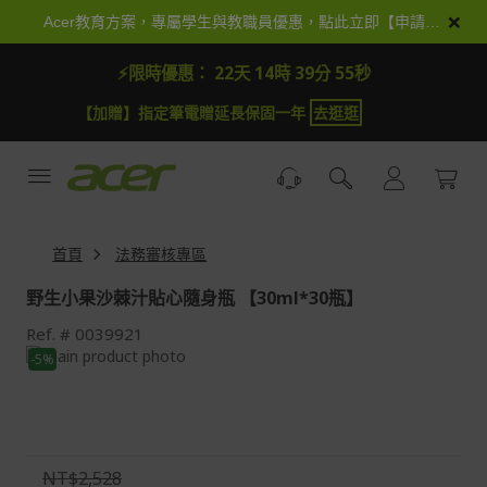
跳
×
Acer教育方案，專屬學生與教職員優惠，點此立即【申請加入】
到
內
⚡限時優惠：
22天 14時 39分 54秒
容
【加贈】指定筆電贈延長保固一年
去逛逛
首頁
法務審核專區
野生小果沙棘汁貼心隨身瓶 【30ml*30瓶】
Ref.
0039921
Skip
-5%
to
Skip
the
to
end
the
of
beginning
the
of
NT$2,528
images
the