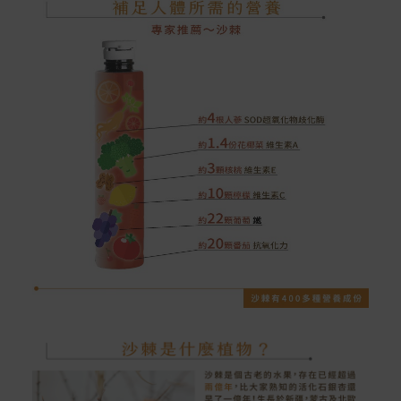
rranties
非Acer旗下品牌商品保固依各商品和之廠商有所不同，詳
情請參考商品說明。
如有相關保固問題以及售後服務問題，您可以透過專線或
服務信箱聯繫客服。
付款方式
本網站提供以下付款方式：
信用卡一次付清：支援Visa、Master Card及JCB卡
別
信用卡分期付款：限指定商品使用，滿1千享3期0利
率/滿1萬享3期0利率/滿3萬享12期0利率
銀行帳戶轉帳：使用一次性虛擬帳戶
LINEPAY(含iPASS MONEY)
Apple Pay：須使用行動裝置
Samsung Wallet (原Samsung Pay)：須使用行動裝
置