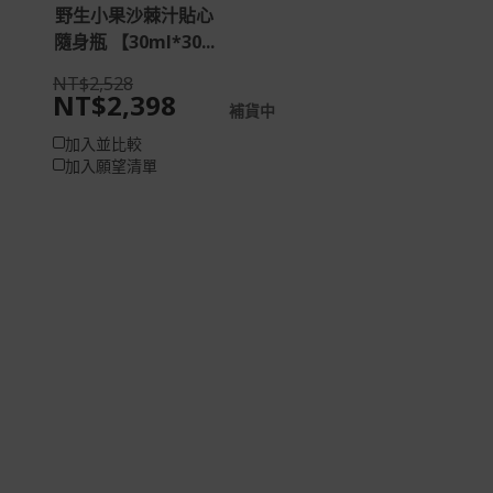
野生小果沙棘汁貼心
隨身瓶 【30ml*30...
NT$2,528
NT$2,398
補貨中
加入並比較
加入願望清單