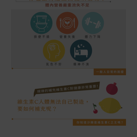
本站商品除有特別標示收取運費之商品，其餘全館皆可免
運宅配到府。
Acer旗下品牌商品除可宅配配送全台各地外，部分商品可
以選擇配送至全台各地服務中心。
在消費者完成訂單付款後兩個工作天內會安排訂單出貨，
非Acer旗下品牌商品依配合廠商規範，可能會有無法配送
外島的狀況，
您可以於「我的訂單」內查詢訂單出貨狀態 (路徑：我的帳
號 > 我的訂單)。
實際的到貨時間依配合的物流商做安排，在無特殊狀況下
可在出貨後的兩個工作天內送達。
預購商品依商品頁面上的出貨時間安排，且有可能因實際
生產狀況有延後情況發生。
保固與售後服務
Acer旗下品牌商品保固期限與說明請參考此連結：
http
s://www.acer.com/tw-zh/support/warranty/product-wa