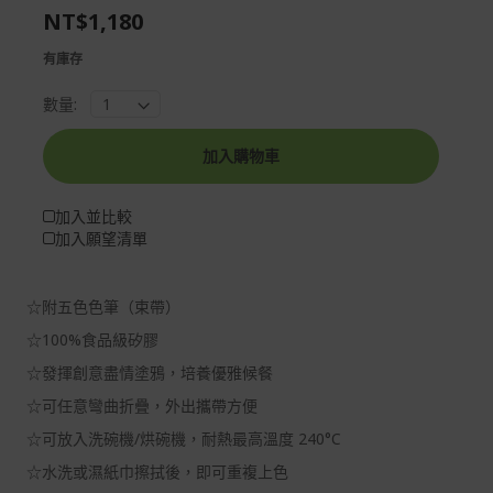
NT$1,180
gallery
images
gallery
有庫存
數量:
加入購物車
加入並比較
加入願望清單
☆附五色色筆（束帶）
☆100%食品級矽膠
☆發揮創意盡情塗鴉，培養優雅候餐
☆可任意彎曲折疊，外出攜帶方便
☆可放入洗碗機/烘碗機，耐熱最高溫度 240°C
☆水洗或濕紙巾擦拭後，即可重複上色