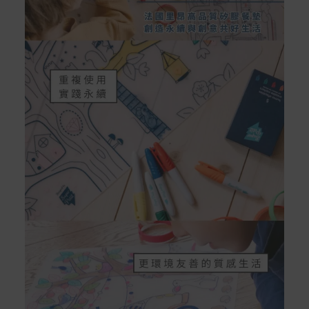
配送服務
本站商品除有特別標示收取運費之商品，其餘全館皆可免
運宅配到府。
Acer旗下品牌商品除可宅配配送全台各地外，部分商品可
以選擇配送至全台各地服務中心。
在消費者完成訂單付款後兩個工作天內會安排訂單出貨，
非Acer旗下品牌商品依配合廠商規範，可能會有無法配送
外島的狀況，
您可以於「我的訂單」內查詢訂單出貨狀態 (路徑：我的帳
號 > 我的訂單)。
實際的到貨時間依配合的物流商做安排，在無特殊狀況下
可在出貨後的兩個工作天內送達。
預購商品依商品頁面上的出貨時間安排，且有可能因實際
生產狀況有延後情況發生。
保固與售後服務