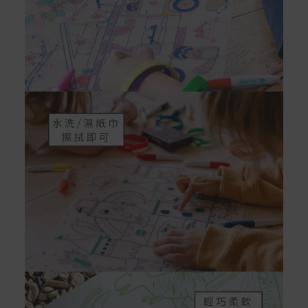
Acer旗下品牌商品保固期限與說明請參考此連結：
http
s://www.acer.com/tw-zh/support/warranty/product-wa
rranties
非Acer旗下品牌商品保固依各商品和之廠商有所不同，詳
情請參考商品說明。
如有相關保固問題以及售後服務問題，您可以透過專線或
服務信箱聯繫客服。
付款方式
本網站提供以下付款方式：
信用卡一次付清：支援Visa、Master Card及JCB卡
別
信用卡分期付款：限指定商品使用，滿1千享3期0利
率/滿1萬享3期0利率/滿3萬享12期0利率
銀行帳戶轉帳：使用一次性虛擬帳戶
LINEPAY(含iPASS MONEY)
Apple Pay：須使用行動裝置
Samsung Wallet (原Samsung Pay)：須使用行動裝