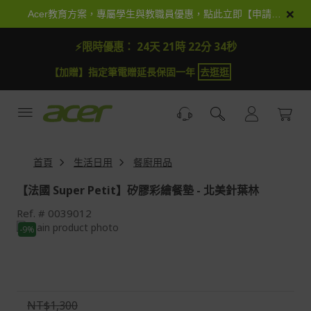
跳
×
Acer教育方案，專屬學生與教職員優惠，點此立即【申請加入】
到
內
⚡限時優惠：
24天 21時 22分 33秒
容
【加贈】指定筆電贈延長保固一年
去逛逛
首頁
生活日用
餐廚用品
【法國 Super Petit】矽膠彩繪餐墊 - 北美針葉林
Ref.
0039012
Skip
-9%
to
Skip
the
to
end
the
of
beginning
the
of
NT$1,300
images
the