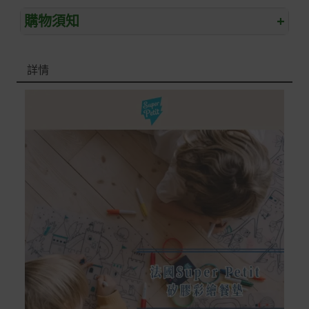
購物須知
+
退/換貨須知
詳情
本網站消費者享有商品到貨七天鑑賞期之權益(鑑賞期並非
試用期)。
到貨七天內消費者有權申請退貨或換貨；超過七天以上(含
假日)，恕無法辦理。
退回之商品必須是全新狀態且完整包裝(含商品、附件、包
裝、紙箱及所有附隨文件或資料)。
商品到貨後進行開箱前請全程錄影以確保自身權益 ! 非商
品本身瑕疵之退貨商品若有上述不完整之情況，本公司有
權向消費者收取相應的整新費用。
*遊戲光碟、軟體等影音商品屬智慧財產權之商品。依消費
者保護法第十九條第二項規定，一經拆封後恕不接受退換
貨。
如有相關退換貨服務需求，您可以透過專線或服務信箱聯
繫客服。