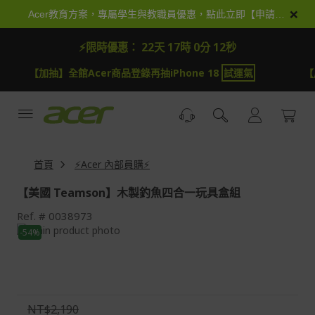
跳
×
Acer教育方案，專屬學生與教職員優惠，點此立即【申請加入】
到
內
⚡限時優惠：
22天 17時 0分 12秒
容
【加抽】全館Acer商品登錄再抽iPhone 18
試運氣
【
首頁
⚡Acer 內部員購⚡
【美國 Teamson】木製釣魚四合一玩具盒組
Ref.
0038973
Skip
-54%
to
Skip
the
to
end
the
of
beginning
the
of
NT$2,190
images
the