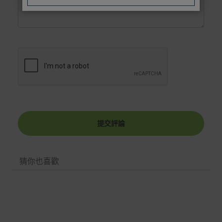
Acer旗下品牌商品除可宅配配送全台各地外，部分商品可
以選擇配送至全台各地服務中心。
在消費者完成訂單付款後兩個工作天內會安排訂單出貨，
非Acer旗下品牌商品依配合廠商規範，可能會有無法配送
外島的狀況，
您可以於「我的訂單」內查詢訂單出貨狀態 (路徑：我的帳
號 > 我的訂單)。
實際的到貨時間依配合的物流商做安排，在無特殊狀況下
可在出貨後的兩個工作天內送達。
提交評論
預購商品依商品頁面上的出貨時間安排，且有可能因實際
生產狀況有延後情況發生。
猜你也喜歡
保固與售後服務
Acer旗下品牌商品保固期限與說明請參考此連結：
http
s://www.acer.com/tw-zh/support/warranty/product-wa
rranties
非Acer旗下品牌商品保固依各商品和之廠商有所不同，詳