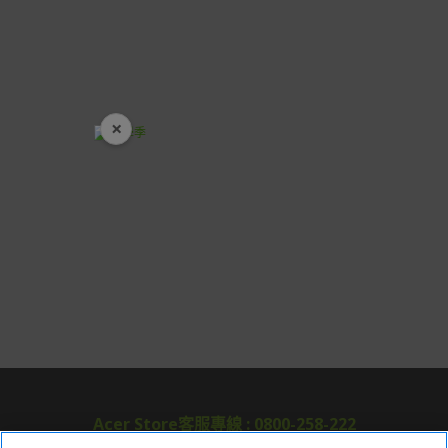
情請參考商品說明。
如有相關保固問題以及售後服務問題，您可以透過專線或
服務信箱聯繫客服。
付款方式
×
本網站提供以下付款方式：
開學裝備全面降價
信用卡一次付清：支援Visa、Master Card及JCB卡
別
信用卡分期付款：限指定商品使用，滿1千享3期0利
率/滿1萬享3期0利率/滿3萬享12期0利率
銀行帳戶轉帳：使用一次性虛擬帳戶
LINEPAY(含iPASS MONEY)
Apple Pay：須使用行動裝置
Samsung Wallet (原Samsung Pay)：須使用行動裝
置
Acer Store客服專線 : 0800-258-222