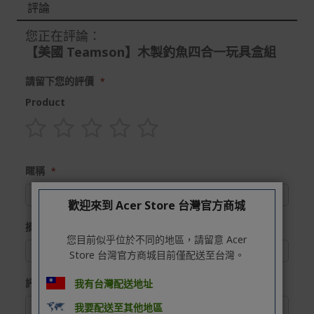
評論
本網站消費者享有商品到貨七天鑑賞期之權益(鑑賞期並非
試用期)。
您正在評論：
【美國 Teamson】木製釣魚四合一玩具盒組
到貨七天內消費者有權申請退貨或換貨；超過七天以上(含
假日)，恕無法辦理。
請留下您的評價
退回之商品必須是全新狀態且完整包裝(含商品、附件、包
Product
裝、紙箱及所有附隨文件或資料)。
商品到貨後進行開箱前請全程錄影以確保自身權益 ! 非商
品本身瑕疵之退貨商品若有上述不完整之情況，本公司有
1
2
3
4
5
權向消費者收取相應的整新費用。
star
stars
stars
stars
stars
暱稱
*遊戲光碟、軟體等影音商品屬智慧財產權之商品。依消費
者保護法第十九條第二項規定，一經拆封後恕不接受退換
歡迎來到 Acer Store 台灣官方商城
貨。
摘要
如有相關退換貨服務需求，您可以透過專線或服務信箱聯
您目前似乎位於不同的地區，請留意 Acer
繫客服。
Store 台灣官方商城目前僅配送至台灣。
配送服務
評論
我有台灣配送地址
本站商品除有特別標示收取運費之商品，其餘全館皆可免
運宅配到府。
我要配送至其他地區