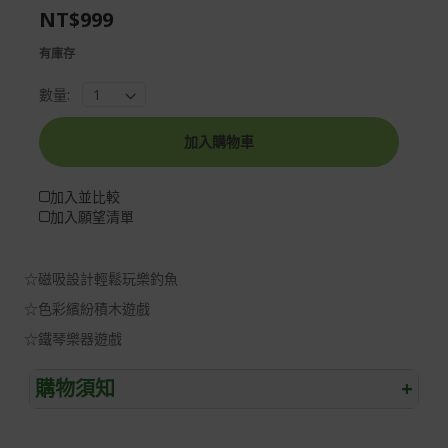
NT$999
gallery
images
gallery
有庫存
數量:
加入購物車
加入並比較
加入願望清單
☆磁吸設計輕鬆玩樂釣魚
☆色彩繽紛積木遊戲
☆鐵琴樂器遊戲
購物須知
+
退/換貨須知