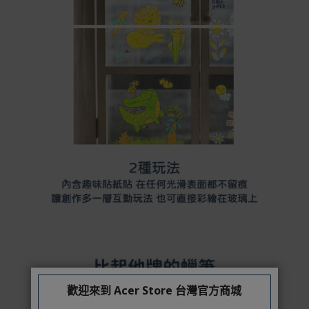
情請參考商品說明。
如有相關保固問題以及售後服務問題，您可以透過專線或
服務信箱聯繫客服。
付款方式
本網站提供以下付款方式：
信用卡一次付清：支援Visa、Master Card及JCB卡
別
信用卡分期付款：限指定商品使用，滿1千享3期0利
率/滿1萬享3期0利率/滿3萬享12期0利率
銀行帳戶轉帳：使用一次性虛擬帳戶
LINEPAY(含iPASS MONEY)
Apple Pay：須使用行動裝置
Samsung Wallet (原Samsung Pay)：須使用行動裝
置
歡迎來到 Acer Store 台灣官方商城