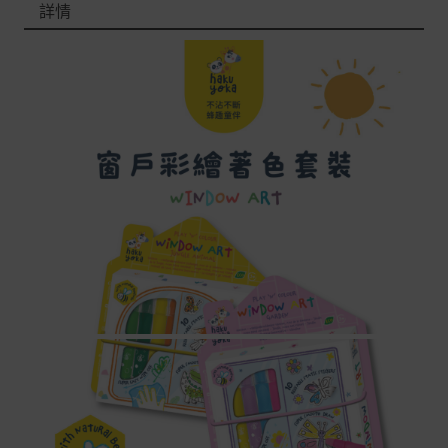
詳情
本網站消費者享有商品到貨七天鑑賞期之權益(鑑賞期並非
試用期)。
到貨七天內消費者有權申請退貨或換貨；超過七天以上(含
假日)，恕無法辦理。
退回之商品必須是全新狀態且完整包裝(含商品、附件、包
裝、紙箱及所有附隨文件或資料)。
商品到貨後進行開箱前請全程錄影以確保自身權益 ! 非商
品本身瑕疵之退貨商品若有上述不完整之情況，本公司有
權向消費者收取相應的整新費用。
*遊戲光碟、軟體等影音商品屬智慧財產權之商品。依消費
者保護法第十九條第二項規定，一經拆封後恕不接受退換
貨。
如有相關退換貨服務需求，您可以透過專線或服務信箱聯
繫客服。
配送服務
本站商品除有特別標示收取運費之商品，其餘全館皆可免
運宅配到府。