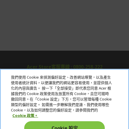
Acer Store客服專線 : 0800-258-222
我們使用 Cookie 來偵測偏好設定、改善網站導覽，以及產生
使用者統計資料，以便讓我們的網站更容易使用，並提供個人
關於宏碁
化的內容與廣告。 按一下「全部接受」即代表您同意 Acer 根
據我們的 Cookie 政策使用及放置所有 Cookie，且您可隨時
服務
撤回同意。在「Cookie 設定」下方，您可以管理每種 Cookie
類型的偏好設定。 如需進一步瞭解我們是誰、我們使用哪些
宏碁網路商城
Cookie，以及如何調整您的偏好設定，請參閱我們的
Cookie 政策。
帳戶
Cookie 設定