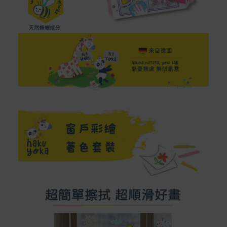
Acer旗下品牌商品除可宅配配送全台各地外，部分商品可
以選擇配送至全台各地服務中心。
在消費者完成訂單付款後兩個工作天內會安排訂單出貨，
非Acer旗下品牌商品依配合廠商規範，可能會有無法配送
外島的狀況，
您可以於「我的訂單」內查詢訂單出貨狀態 (路徑：我的帳
號 > 我的訂單)。
實際的到貨時間依配合的物流商做安排，在無特殊狀況下
可在出貨後的兩個工作天內送達。
預購商品依商品頁面上的出貨時間安排，且有可能因實際
生產狀況有延後情況發生。
保固與售後服務
Acer旗下品牌商品保固期限與說明請參考此連結：
http
s://www.acer.com/tw-zh/support/warranty/product-wa
rranties
非Acer旗下品牌商品保固依各商品和之廠商有所不同，詳