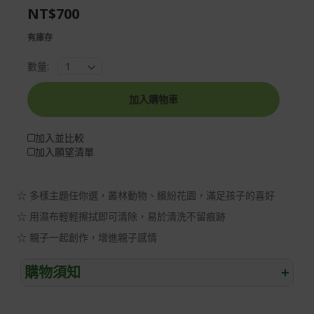
NT$700
gallery
images
gallery
有庫存
數量:
加入購物車
加入並比較
加入願望清單
☆ 多樣主題任你選，叢林動物、繽紛花園，滿足孩子的喜好
☆ 用濕布輕輕擦拭即可清除，易於清洗不留痕跡
☆ 親子一起創作，增進親子感情
購物須知
+
退/換貨須知