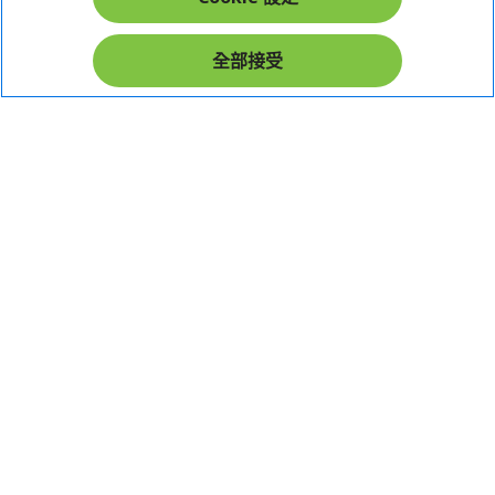
在社群上追蹤 Acer
全部接受
本網站提供之安全支付：
Acer Store | 宏碁官方商城 | 統一編號：20828393 | Acer 版權所有
台灣