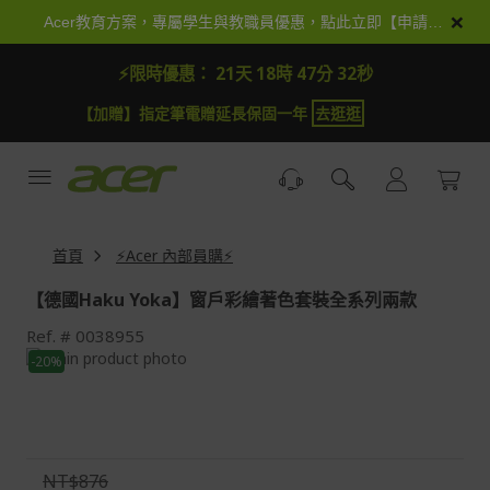
跳
×
Acer教育方案，專屬學生與教職員優惠，點此立即【申請加入】
到
內
⚡限時優惠：
21天 18時 47分 31秒
容
【加贈】指定筆電贈延長保固一年
去逛逛
首頁
⚡Acer 內部員購⚡
【德國Haku Yoka】窗戶彩繪著色套裝全系列兩款
Ref.
0038955
Skip
-20%
to
Skip
the
to
end
the
of
beginning
the
of
NT$876
images
the