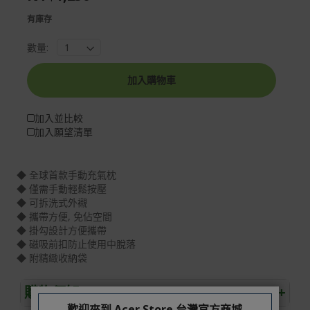
gallery
images
有庫存
gallery
數量:
加入購物車
加入並比較
加入願望清單
◆ 全球首款手動充氣枕
◆ 僅需手動輕鬆按壓
◆ 可拆洗式外襯
◆ 攜帶方便, 免佔空間
◆ 掛勾設計方便攜帶
◆ 磁吸前扣防止使用中脫落
◆ 附精緻收納袋
購物須知
+
歡迎來到 Acer Store 台灣官方商城