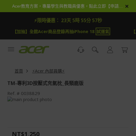
跳
×
Acer教育方案，專屬學生與教職員優惠，點此立即【申請加入】
到
內
⚡限時優惠：
23天 5時 55分 57秒
容
【加抽】全館Acer商品登錄再抽iPhone 18
試運氣
【
首頁
⚡Acer 內部員購⚡
TM-專利3D按壓式充氣枕_長頸鹿版
Ref.
0038829
Skip
to
Skip
the
to
end
the
of
beginning
the
of
NT$1,250
images
the