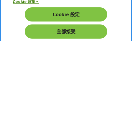
Cookie 政策。
帳戶
非Acer旗下品牌商品保固依各商品和之廠商有所不同，詳
情請參考商品說明。
Cookie 設定
在社群上追蹤 Acer
如有相關保固問題以及售後服務問題，您可以透過專線或
服務信箱聯繫客服。
全部接受
付款方式
本網站提供以下付款方式：
本網站提供之安全支付：
信用卡一次付清：支援Visa、Master Card及JCB卡
別
信用卡分期付款：限指定商品使用，滿1千享3期0利
率/滿1萬享3期0利率/滿3萬享12期0利率
銀行帳戶轉帳：使用一次性虛擬帳戶
Acer Store | 宏碁官方商城 | 統一編號：20828393 | Acer 版權所有
LINEPAY(含iPASS MONEY)
Apple Pay：須使用行動裝置
Samsung Wallet (原Samsung Pay)：須使用行動裝
置
台灣