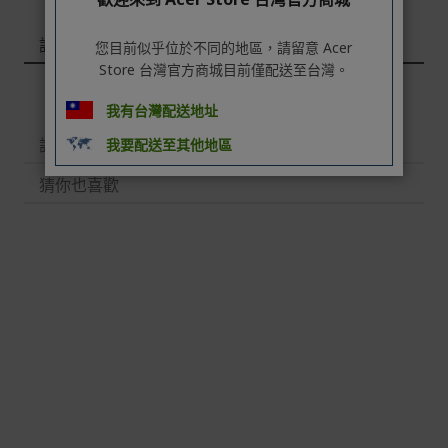
退/換貨須知
詳情
您目前似乎位於不同的地區，請留意 Acer
本網站消費者享有商品到貨七天鑑賞期之權益(鑑賞期並非
Store 台灣官方商城目前僅配送至台灣。
試用期)。
到貨七天內消費者有權申請退貨或換貨；超過七天以上(含
我有台灣配送地址
假日)，恕無法辦理。
評論
我要配送至其他地區
退回之商品必須是全新狀態且完整包裝(含商品、附件、包
裝、紙箱及所有附隨文件或資料)。
猜你也喜歡
商品到貨後進行開箱前請全程錄影以確保自身權益 ! 非商
品本身瑕疵之退貨商品若有上述不完整之情況，本公司有
權向消費者收取相應的整新費用。
*遊戲光碟、軟體等影音商品屬智慧財產權之商品。依消費
者保護法第十九條第二項規定，一經拆封後恕不接受退換
貨。
如有相關退換貨服務需求，您可以透過專線或服務信箱聯
繫客服。
配送服務