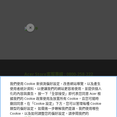
本站商品除有特別標示收取運費之商品，其餘全館皆可免
運宅配到府。
Acer旗下品牌商品除可宅配配送全台各地外，部分商品可
以選擇配送至全台各地服務中心。
×
在消費者完成訂單付款後兩個工作天內會安排訂單出貨，
開學裝備全面降價
非Acer旗下品牌商品依配合廠商規範，可能會有無法配送
外島的狀況，
您可以於「我的訂單」內查詢訂單出貨狀態 (路徑：我的帳
號 > 我的訂單)。
實際的到貨時間依配合的物流商做安排，在無特殊狀況下
可在出貨後的兩個工作天內送達。
Acer Store客服專線 : 0800-258-222
預購商品依商品頁面上的出貨時間安排，且有可能因實際
我們使用 Cookie 來偵測偏好設定、改善網站導覽，以及產生
生產狀況有延後情況發生。
使用者統計資料，以便讓我們的網站更容易使用，並提供個人
關於宏碁
化的內容與廣告。 按一下「全部接受」即代表您同意 Acer 根
保固與售後服務
據我們的 Cookie 政策使用及放置所有 Cookie，且您可隨時
服務
撤回同意。在「Cookie 設定」下方，您可以管理每種 Cookie
Acer旗下品牌商品保固期限與說明請參考此連結：
http
類型的偏好設定。 如需進一步瞭解我們是誰、我們使用哪些
s://www.acer.com/tw-zh/support/warranty/product-wa
宏碁網路商城
Cookie，以及如何調整您的偏好設定，請參閱我們的
rranties