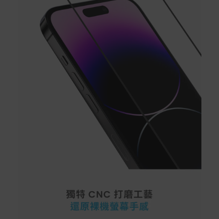
非Acer旗下品牌商品保固依各商品和之廠商有所不同，詳
情請參考商品說明。
如有相關保固問題以及售後服務問題，您可以透過專線或
服務信箱聯繫客服。
付款方式
本網站提供以下付款方式：
信用卡一次付清：支援Visa、Master Card及JCB卡
別
信用卡分期付款：限指定商品使用，滿1千享3期0利
率/滿1萬享3期0利率/滿3萬享12期0利率
銀行帳戶轉帳：使用一次性虛擬帳戶
LINEPAY(含iPASS MONEY)
Apple Pay：須使用行動裝置
Samsung Wallet (原Samsung Pay)：須使用行動裝
置