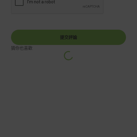
提交評論
猜你也喜歡
載
中
入
…