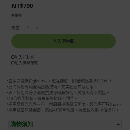
NT$790
gallery
images
gallery
有庫存
數量:
加入購物車
加入並比較
加入願望清單
•日本原裝進口glanova，超強硬度，耐衝擊效果提升30%。
•聽筒採用專利全幅防塵技術，完美杜絕灰塵沾附。
•表面採用高分子漸鍍抗油汙鍍膜技術，觸感爽滑不黏膩。
•10倍強化製程，邊角堅韌抗碎不刮手。
•採用高透光光學材料，還原原機螢幕清晰度，透光率可達92%。
•採用德國原裝儀器，高端AF真空電鍍，抗指紋效果10倍提升。
購物須知
+