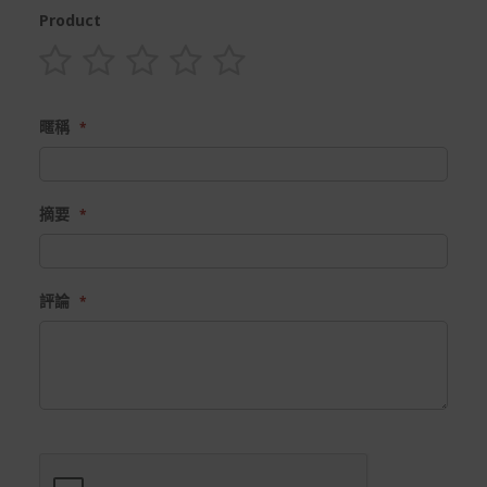
Product
1
2
3
4
5
star
stars
stars
stars
stars
暱稱
摘要
評論