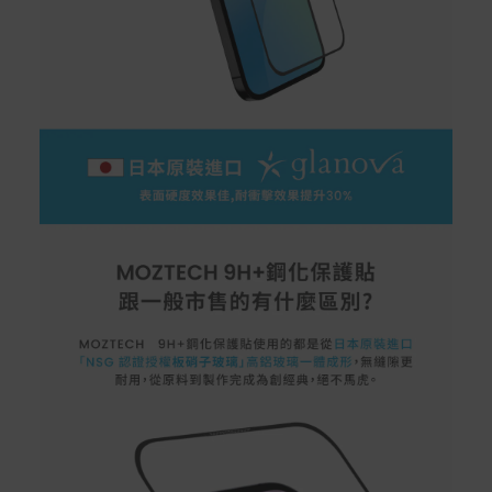
本站商品除有特別標示收取運費之商品，其餘全館皆可免
運宅配到府。
Acer旗下品牌商品除可宅配配送全台各地外，部分商品可
以選擇配送至全台各地服務中心。
在消費者完成訂單付款後兩個工作天內會安排訂單出貨，
非Acer旗下品牌商品依配合廠商規範，可能會有無法配送
外島的狀況，
您可以於「我的訂單」內查詢訂單出貨狀態 (路徑：我的帳
號 > 我的訂單)。
實際的到貨時間依配合的物流商做安排，在無特殊狀況下
可在出貨後的兩個工作天內送達。
預購商品依商品頁面上的出貨時間安排，且有可能因實際
生產狀況有延後情況發生。
保固與售後服務
Acer旗下品牌商品保固期限與說明請參考此連結：
http
s://www.acer.com/tw-zh/support/warranty/product-wa
rranties