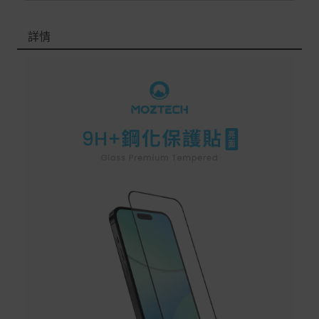
退/換貨須知
詳情
本網站消費者享有商品到貨七天鑑賞期之權益(鑑賞期並非
試用期)。
到貨七天內消費者有權申請退貨或換貨；超過七天以上(含
假日)，恕無法辦理。
退回之商品必須是全新狀態且完整包裝(含商品、附件、包
裝、紙箱及所有附隨文件或資料)。
商品到貨後進行開箱前請全程錄影以確保自身權益 ! 非商
品本身瑕疵之退貨商品若有上述不完整之情況，本公司有
權向消費者收取相應的整新費用。
*遊戲光碟、軟體等影音商品屬智慧財產權之商品。依消費
者保護法第十九條第二項規定，一經拆封後恕不接受退換
貨。
如有相關退換貨服務需求，您可以透過專線或服務信箱聯
繫客服。
配送服務