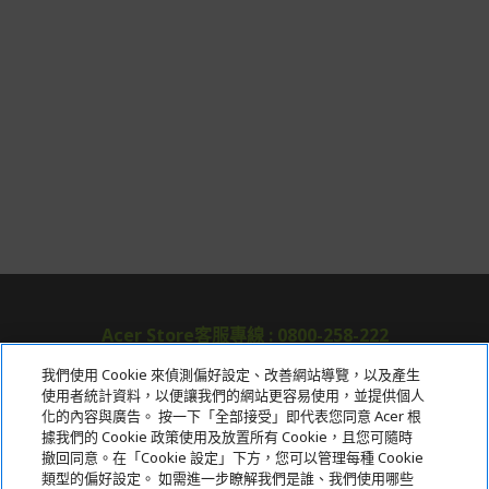
Acer Store客服專線 : 0800-258-222
我們使用 Cookie 來偵測偏好設定、改善網站導覽，以及產生
使用者統計資料，以便讓我們的網站更容易使用，並提供個人
關於宏碁
化的內容與廣告。 按一下「全部接受」即代表您同意 Acer 根
據我們的 Cookie 政策使用及放置所有 Cookie，且您可隨時
服務
撤回同意。在「Cookie 設定」下方，您可以管理每種 Cookie
類型的偏好設定。 如需進一步瞭解我們是誰、我們使用哪些
宏碁網路商城