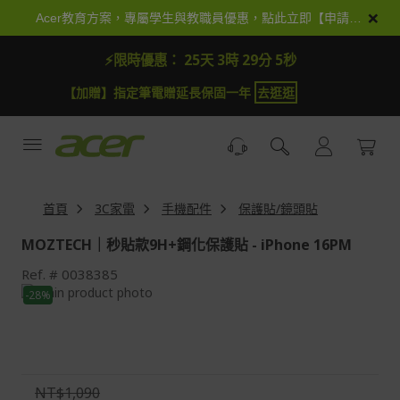
跳
×
Acer教育方案，專屬學生與教職員優惠，點此立即【申請加入】
到
內
⚡限時優惠：
25天 3時 29分 4秒
容
】指定筆電贈延長保固一年
去逛逛
【加抽】全館Acer商
首頁
3C家電
手機配件
保護貼/鏡頭貼
MOZTECH｜秒貼款9H+鋼化保護貼 - iPhone 16PM
Ref.
0038385
Skip
-28%
to
Skip
the
to
end
the
of
beginning
the
of
NT$1,090
images
the