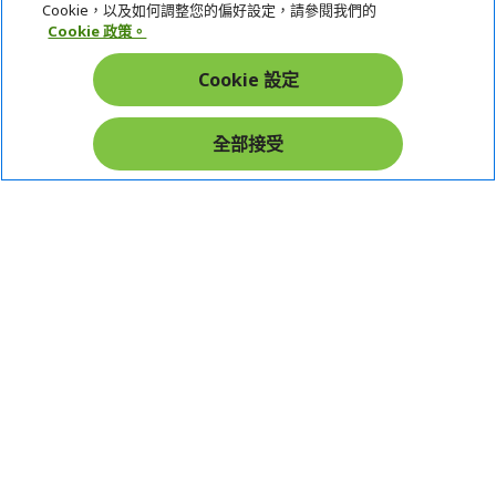
Cookie，以及如何調整您的偏好設定，請參閱我們的
Cookie 政策。
帳戶
Cookie 設定
在社群上追蹤 Acer
全部接受
本網站提供之安全支付：
Acer Store | 宏碁官方商城 | 統一編號：20828393 | Acer 版權所有