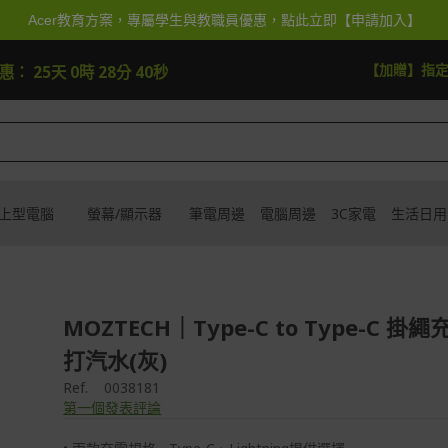
Acer教育方案，專屬學生與教職員優惠，點此立即【申請加入】
【加贈】指定筆電贈延長保固一年
去逛逛
優惠：
25天 0時 28分 37秒
上型電腦
螢幕/顯示器
筆電周邊
電腦周邊
3C家電
生活日用
MOZTECH｜Type-C to Type-C 掛繩
打汽水(灰)
Ref.
0038181
第一個發表評論