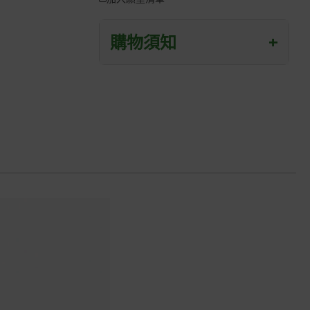
購物須知
+
退/換貨須知
本網站消費者享有商品到貨七天鑑賞期
之權益(鑑賞期並非試用期)。
到貨七天內消費者有權申請退貨或換
貨；超過七天以上(含假日)，恕無法辦
理。
退回之商品必須是全新狀態且完整包裝
(含商品、附件、包裝、紙箱及所有附隨
文件或資料)。
商品到貨後進行開箱前請全程錄影以確
保自身權益 ! 非商品本身瑕疵之退貨商
品若有上述不完整之情況，本公司有權
向消費者收取相應的整新費用。
*遊戲光碟、軟體等影音商品屬智慧財