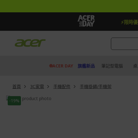
跳
到
內
容
【贈品】指定機種贈最高$888即享券
快去搶
⚡限時
🌐ACER DAY
旗艦新品
筆記型電腦
桌
首頁
3C家電
手機配件
手機掛繩/手機架
Skip
-19%
to
Skip
the
to
end
the
of
beginning
the
of
images
the