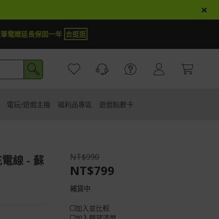
×
【加抽】全館Acer商品
電玩/遊戲主機
福利品專區
遊戲點數卡
NT$990
充電線 - 蘇
NT$799
補貨中
加入並比較
加入願望清單