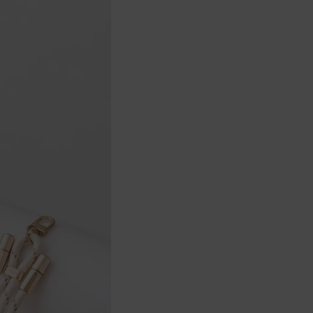
實際的到貨時間依配合的物流商做安
排，在無特殊狀況下可在出貨後的兩個
工作天內送達。
預購商品依商品頁面上的出貨時間安
排，且有可能因實際生產狀況有延後情
況發生。
保固與售後服務
Acer旗下品牌商品保固期限與說明請參
考此連結：
https://www.acer.com/tw-
zh/support/warranty/product-
warranties
非Acer旗下品牌商品保固依各商品和之
廠商有所不同，詳情請參考商品說明。
如有相關保固問題以及售後服務問題，
您可以透過專線或服務信箱聯繫客服。
付款方式
本網站提供以下付款方式：