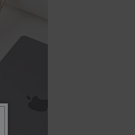
信用卡一次付清：支援Visa、
Master Card及JCB卡別
信用卡分期付款：限指定商品使
用，滿1千享3期0利率/滿1萬享3
期0利率/滿3萬享12期0利率
銀行帳戶轉帳：使用一次性虛擬
帳戶
LINEPAY(含iPASS MONEY)
Apple Pay：須使用行動裝置
Samsung Wallet (原Samsung
Pay)：須使用行動裝置