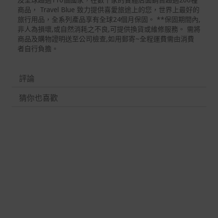
貨。
商品， Travel Blue 致力提供喜愛旅途上的您，世界上最好的
如有相關退換貨服務需求，您可以透過專線或服務信箱聯
旅行用品，全系列產品享有全球24個月保固。 **保固期間內,
繫客服。
非人為損壞,或自然消耗之不良,可提供換貨或維修服務。 需將
商品及購物證明送至公司檢查,如用郵寄~全程運費需由消費
配送服務
者自行負擔。
本站商品除有特別標示收取運費之商品，其餘全館皆可免
運宅配到府。
評論
Acer旗下品牌商品除可宅配配送全台各地外，部分商品可
猜你也喜歡
以選擇配送至全台各地服務中心。
在消費者完成訂單付款後兩個工作天內會安排訂單出貨，
非Acer旗下品牌商品依配合廠商規範，可能會有無法配送
外島的狀況，
您可以於「我的訂單」內查詢訂單出貨狀態 (路徑：我的帳
號 > 我的訂單)。
實際的到貨時間依配合的物流商做安排，在無特殊狀況下
可在出貨後的兩個工作天內送達。
預購商品依商品頁面上的出貨時間安排，且有可能因實際