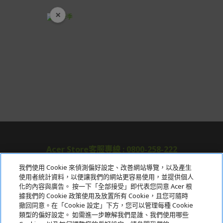
生產狀況有延後情況發生。
×
開學裝備全面降價
保固與售後服務
Acer旗下品牌商品保固期限與說明請參考此連結：
http
s://www.acer.com/tw-zh/support/warranty/product-wa
rranties
非Acer旗下品牌商品保固依各商品和之廠商有所不同，詳
情請參考商品說明。
如有相關保固問題以及售後服務問題，您可以透過專線或
服務信箱聯繫客服。
付款方式
本網站提供以下付款方式：
Acer Store客服專線 : 0800-258-222
信用卡一次付清：支援Visa、Master Card及JCB卡
我們使用 Cookie 來偵測偏好設定、改善網站導覽，以及產生
別
使用者統計資料，以便讓我們的網站更容易使用，並提供個人
關於宏碁
信用卡分期付款：限指定商品使用，滿1千享3期0利
化的內容與廣告。 按一下「全部接受」即代表您同意 Acer 根
據我們的 Cookie 政策使用及放置所有 Cookie，且您可隨時
率/滿1萬享3期0利率/滿3萬享12期0利率
服務
撤回同意。在「Cookie 設定」下方，您可以管理每種 Cookie
銀行帳戶轉帳：使用一次性虛擬帳戶
類型的偏好設定。 如需進一步瞭解我們是誰、我們使用哪些
宏碁網路商城