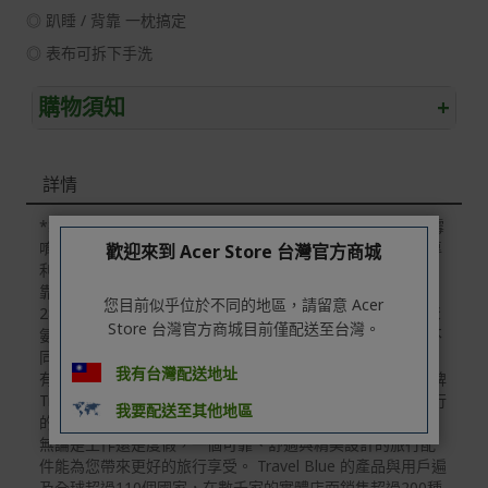
◎ 趴睡 / 背靠 一枕搞定
◎ 表布可拆下手洗
購物須知
+
退/換貨須知
詳情
本網站消費者享有商品到貨七天鑑賞期之權益(鑑賞期並非
試用期)。
*製造過程中難免會有色素沉澱，枕心的微小黑點並非是發霉
唷 ✈ Travel Blue 藍旅 旅行配件 2023年11月新品 ◎ 凹槽專
歡迎來到 Acer Store 台灣官方商城
到貨七天內消費者有權申請退貨或換貨；超過七天以上(含
利設計 ◎ 主打高級慢回彈記憶棉與舒適絨布。 ◎ 趴睡 / 背
假日)，恕無法辦理。
靠 一枕搞定 ◎ 表布可拆下手洗 + 重量：300g + 尺寸：
您目前似乎位於不同的地區，請留意 Acer
退回之商品必須是全新狀態且完整包裝(含商品、附件、包
28x28x17.5cm + 材質：尼龍萊卡；Polyurethane Foam 聚
Store 台灣官方商城目前僅配送至台灣。
裝、紙箱及所有附隨文件或資料)。
氨酯泡沫 + 產地：英國設計；中國大陸製造 + 因螢幕設定不
同，可能有色差問題，產品顏色以實體為主 + 圖文版權所
商品到貨後進行開箱前請全程錄影以確保自身權益 ! 非商
我有台灣配送地址
有，轉載必究 Travel Blue 藍旅，世界銷售第一旅行配件品牌
品本身瑕疵之退貨商品若有上述不完整之情況，本公司有
Travel Blue 藍旅，1987年創立於英國倫敦，以滿足旅人旅行
我要配送至其他地區
權向消費者收取相應的整新費用。
的需求為目標。 我們知道旅行是生活中不可或缺的一部分，
無論是工作還是度假，一個可靠、舒適與精美設計的旅行配
*遊戲光碟、軟體等影音商品屬智慧財產權之商品。依消費
件能為您帶來更好的旅行享受。 Travel Blue 的產品與用戶遍
者保護法第十九條第二項規定，一經拆封後恕不接受退換
及全球超過110個國家，在數千家的實體店面銷售超過200種