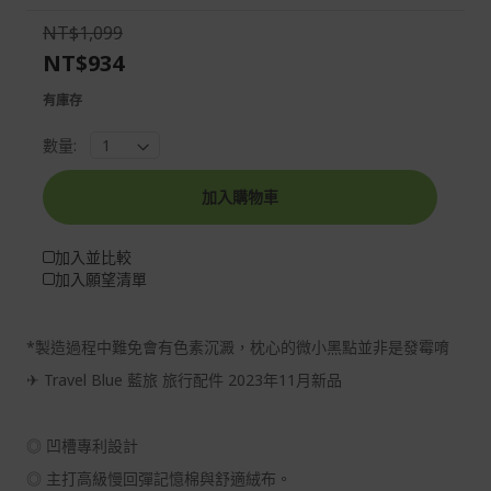
the
of
NT$1,099
images
the
NT$934
gallery
images
gallery
有庫存
數量:
加入購物車
加入並比較
加入願望清單
*製造過程中難免會有色素沉澱，枕心的微小黑點並非是發霉唷
✈ Travel Blue 藍旅 旅行配件 2023年11月新品
◎ 凹槽專利設計
◎ 主打高級慢回彈記憶棉與舒適絨布。