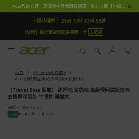
跳
×
Acer教育方案，專屬學生與教職員優惠，點此立即【申請加入】
到
內
⚡限時優惠：
21天 17時 53分 56秒
容
【加贈】指定筆電贈延長保固一年
去逛逛
首頁
⚡Acer 內部員購⚡
Acer員購商品隱藏賣場(標示員購用)
【Travel Blue 藍旅】 趴睡枕 背靠枕 高級慢回彈記憶棉
凹槽專利設計 午睡枕 腰靠枕
Ref.
0034522
Skip
-15%
to
Skip
the
to
end
the
of
beginning