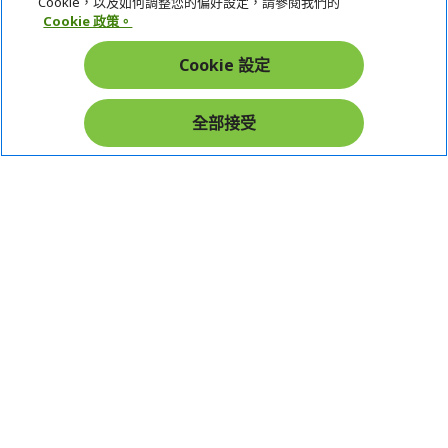
Cookie，以及如何調整您的偏好設定，請參閱我們的
LINEPAY(含iPASS MONEY)
Cookie 政策。
帳戶
Apple Pay：須使用行動裝置
Cookie 設定
Samsung Wallet (原Samsung Pay)：須使用行動裝
在社群上追蹤 Acer
置
全部接受
本網站提供之安全支付：
Acer Store | 宏碁官方商城 | 統一編號：20828393 | Acer 版權所有