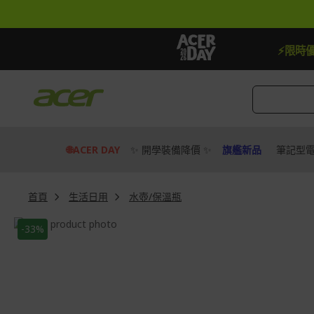
跳
到
內
容
【加贈】指定筆電贈延長保固一年
去
⚡限時
🌐ACER DAY
✨ 開學裝備降價 ✨
旗艦新品
筆記型
首頁
生活日用
水壺/保溫瓶
Skip
-33%
to
Skip
the
to
end
the
of
beginning
the
of
images
the