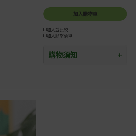
加入購物車
加入並比較
加入願望清單
購物須知
+
退/換貨須知
本網站消費者享有商品到貨七天鑑賞期
之權益(鑑賞期並非試用期)。
到貨七天內消費者有權申請退貨或換
貨；超過七天以上(含假日)，恕無法辦
理。
退回之商品必須是全新狀態且完整包裝
(含商品、附件、包裝、紙箱及所有附隨
文件或資料)。