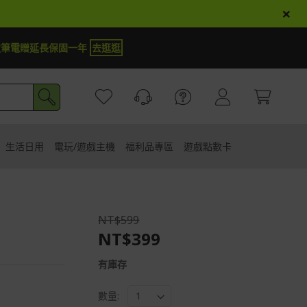
×
商品登錄再抽iPhone 18
試運氣
生活日用
電玩/遊戲主機
福利品專區
遊戲點數卡
NT$599
油
NT$399
有庫存
數量: