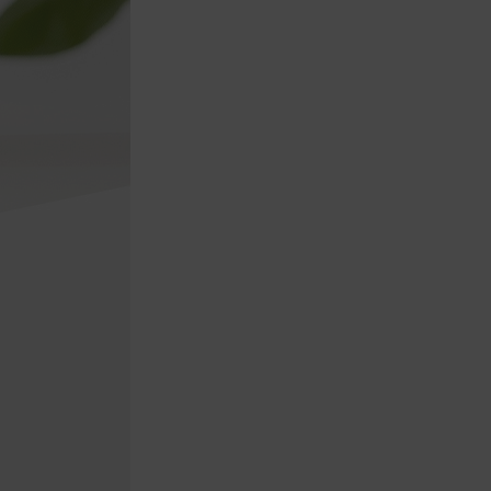
會安排訂單出貨，
非Acer旗下品牌商品依配合廠商規範，
可能會有無法配送外島的狀況，
您可以於「我的訂單」內查詢訂單出貨
狀態 (路徑：我的帳號 > 我的訂單)。
實際的到貨時間依配合的物流商做安
排，在無特殊狀況下可在出貨後的兩個
工作天內送達。
預購商品依商品頁面上的出貨時間安
排，且有可能因實際生產狀況有延後情
況發生。
保固與售後服務
Acer旗下品牌商品保固期限與說明請參
考此連結：
https://www.acer.com/tw-
zh/support/warranty/product-
warranties
非Acer旗下品牌商品保固依各商品和之
廠商有所不同，詳情請參考商品說明。