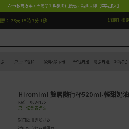
Acer教育方案，專屬學生與教職員優惠，點此立即【申請加入】
逛逛
【加抽】全館Acer
優惠：
23天 15時 1分 59秒
電腦
桌上型電腦
螢幕/顯示器
筆電周邊
電腦周邊
3C家電
Hiromimi 雙層隨行杯520ml-輕甜奶
Ref.
0034135
第一個發表評論
就口飲用想喝即飲
透明杯身飲品看得見