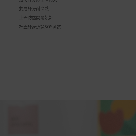
雙層杯身耐冷熱
上蓋防塵開關設計
杯蓋杯身通過SGS測試