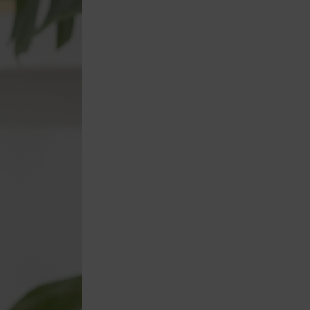
商品到貨後進行開箱前請全程錄影以確
保自身權益 ! 非商品本身瑕疵之退貨商
品若有上述不完整之情況，本公司有權
向消費者收取相應的整新費用。
*遊戲光碟、軟體等影音商品屬智慧財
產權之商品。依消費者保護法第十九條
第二項規定，一經拆封後恕不接受退換
貨。
如有相關退換貨服務需求，您可以透過
專線或服務信箱聯繫客服。
配送服務
本站商品除有特別標示收取運費之商
品，其餘全館皆可免運宅配到府。
Acer旗下品牌商品除可宅配配送全台各
地外，部分商品可以選擇配送至全台各
地服務中心。
在消費者完成訂單付款後兩個工作天內