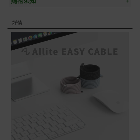
購物須知
+
退/換貨須知
詳情
本網站消費者享有商品到貨七天鑑賞期之權益(鑑賞期並非
試用期)。
到貨七天內消費者有權申請退貨或換貨；超過七天以上(含
假日)，恕無法辦理。
退回之商品必須是全新狀態且完整包裝(含商品、附件、包
裝、紙箱及所有附隨文件或資料)。
商品到貨後進行開箱前請全程錄影以確保自身權益 ! 非商
品本身瑕疵之退貨商品若有上述不完整之情況，本公司有
權向消費者收取相應的整新費用。
*遊戲光碟、軟體等影音商品屬智慧財產權之商品。依消費
者保護法第十九條第二項規定，一經拆封後恕不接受退換
貨。
如有相關退換貨服務需求，您可以透過專線或服務信箱聯
繫客服。