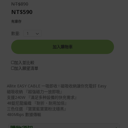
the
of
NT$890
images
the
NT$590
gallery
images
gallery
有庫存
數量:
加入購物車
加入並比較
加入願望清單
Allite EASY CABLE 一吸即收 ! 磁吸收納讓你充電好 Easy
磁吸收納 『超強磁力一放即吸』
支援240W 『滿足多种設備的快充需求』
48錠尼龍編織 『耐折、耐用加倍』
三色任選 『寶寶藍寶寶粉沈穩黑』
480Mbps 數據傳輸