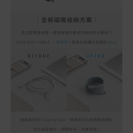
rranties
非Acer旗下品牌商品保固依各商品和之廠商有所不同，詳
情請參考商品說明。
如有相關保固問題以及售後服務問題，您可以透過專線或
服務信箱聯繫客服。
付款方式
本網站提供以下付款方式：
信用卡一次付清：支援Visa、Master Card及JCB卡
別
信用卡分期付款：限指定商品使用，滿1千享3期0利
率/滿1萬享3期0利率/滿3萬享12期0利率
銀行帳戶轉帳：使用一次性虛擬帳戶
LINEPAY(含iPASS MONEY)
Apple Pay：須使用行動裝置
Samsung Wallet (原Samsung Pay)：須使用行動裝
置