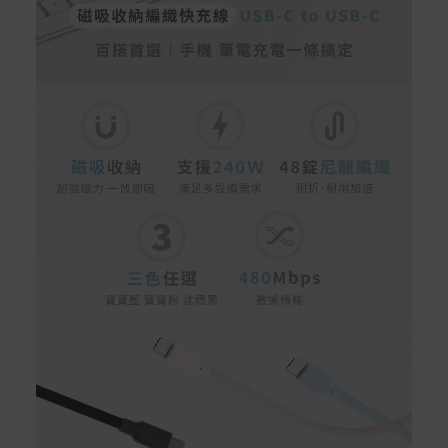
配送服務
本站商品除有特別標示收取運費之商品，其餘全館皆可免
運宅配到府。
Acer旗下品牌商品除可宅配配送全台各地外，部分商品可
以選擇配送至全台各地服務中心。
在消費者完成訂單付款後兩個工作天內會安排訂單出貨，
非Acer旗下品牌商品依配合廠商規範，可能會有無法配送
外島的狀況，
您可以於「我的訂單」內查詢訂單出貨狀態 (路徑：我的帳
號 > 我的訂單)。
實際的到貨時間依配合的物流商做安排，在無特殊狀況下
可在出貨後的兩個工作天內送達。
預購商品依商品頁面上的出貨時間安排，且有可能因實際
生產狀況有延後情況發生。
保固與售後服務
Acer旗下品牌商品保固期限與說明請參考此連結：
http
s://www.acer.com/tw-zh/support/warranty/product-wa