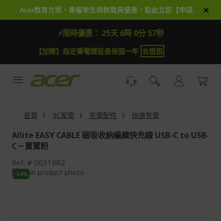
跳
×
Acer教育方案，專屬學生與教職員優惠，點此立即【申請加入】
到
內
⚡限時優惠：
25天 6時 0分 56秒
容
【加贈】指定筆電贈延長保固一年
去逛逛
首頁
3C家電
充電配件
快速充電
Allite EASY CABLE 磁吸收納編織快充線 USB-C to USB-
C－寶寶粉
Ref.
0031982
Skip
-34%
to
Skip
the
to
end
the
of
beginning