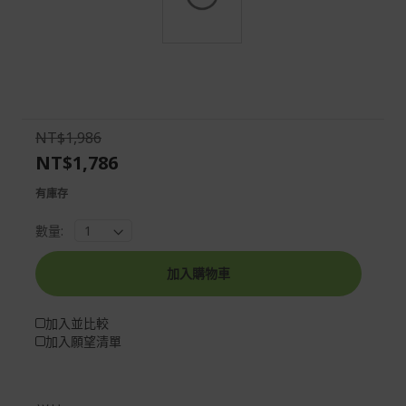
Skip
to
the
beginning
of
NT$1,986
the
NT$1,786
images
gallery
有庫存
數量:
加入購物車
加入並比較
加入願望清單