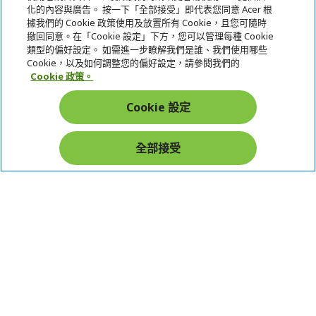
化的內容與廣告。 按一下「全部接受」即代表您同意 Acer 根
據我們的 Cookie 政策使用及放置所有 Cookie，且您可隨時
服務
撤回同意。在「Cookie 設定」下方，您可以管理每種 Cookie
類型的偏好設定。 如需進一步瞭解我們是誰、我們使用哪些
宏碁網路商城
Cookie，以及如何調整您的偏好設定，請參閱我們的
Cookie 政策。
帳戶
Cookie 設定
在社群上追蹤 Acer
全部接受
本網站提供之安全支付：
Acer Store | 宏碁官方商城 | 統一編號：20828393 | Acer 版權所有