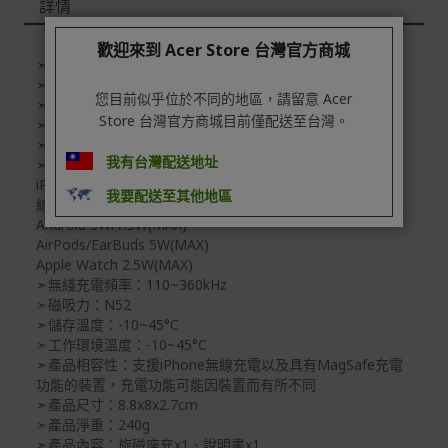
詳情
【規格說明】
歡迎來到 Acer Store 台灣官方商城
➣品牌名稱：SAVEWO 救世
➣產品名稱：FlipDock 旋磁座充
您目前似乎位於不同的地區，請留意 Acer
➣產品型號：FD-W31Q2
Store 台灣官方商城目前僅配送至台灣。
➣產品材質：ABS+鋅合金+矽膠
➣USB-C輸入：9V ⎓ 3A
我有台灣配送地址
➣產品輸出：
iPhone 5W/7.5W/10W/15W(MAX) ※需支援Qi2才達15W無
我要配送至其他地區
線快充
Android 5W/7.5W(MAX)
AirPods/EarBuds 5W(MAX)
Apple Watch 2.5W(MAX)
➣無綫充電頻率：110~360kHz
➣磁吸力：N52
➣儲存溫度：-10~45°C
➣工作環境溫度：-10~45°C
➣產品相容性：支援iPhone無線充電以及具有MagSafe充電
功能的裝置，充電功能可能因裝置而有所不同
➣產品尺寸：8.8x8x2.7cm
➣產品淨重：240g
➣產品內容：旋磁座充x1、說明書x1