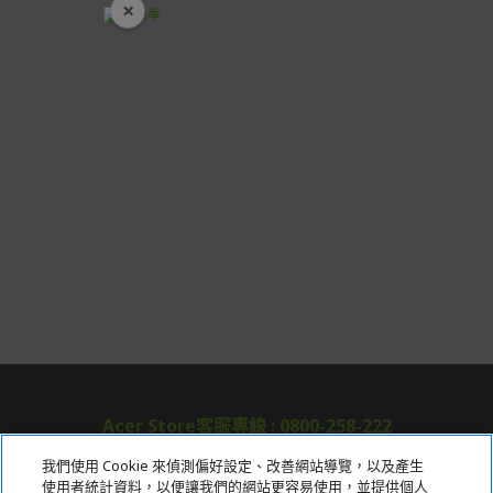
×
開學裝備全面降價
Acer Store客服專線 : 0800-258-222
我們使用 Cookie 來偵測偏好設定、改善網站導覽，以及產生
使用者統計資料，以便讓我們的網站更容易使用，並提供個人
關於宏碁