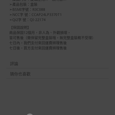
➣產品包裝：盒裝
➣BSMI字號：R3C088
➣NCC字 號：CCAP24LP3370T1
➣Qi2字 號：QI-22174
【保固說明】
商品保固12個月，非人為、外觀損壞，
皆可售後（需保留完整盒裝哦，無完整盒裝概不受理）
七日內，我們支付來回運費辨理售後
七日後，買方支付來回運費辨理售後
評論
猜你也喜歡