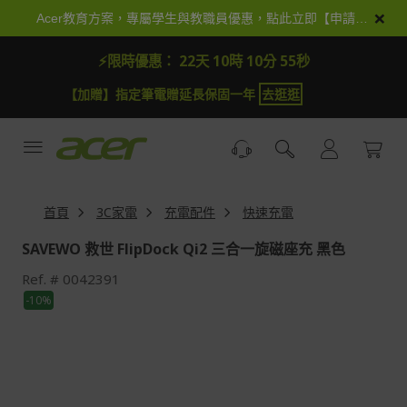
跳
×
Acer教育方案，專屬學生與教職員優惠，點此立即【申請加入】
到
內
⚡限時優惠：
22天 10時 10分 54秒
容
【加贈】指定筆電贈延長保固一年
去逛逛
首頁
3C家電
充電配件
快速充電
SAVEWO 救世 FlipDock Qi2 三合一旋磁座充 黑色
Ref.
0042391
Skip
-10%
to
the
end
of
the
images