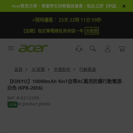
跳
×
Acer教育方案，專屬學生與教職員優惠，點此立即【申請加入】
到
內
⚡限時優惠：
25天 22時 11分 59秒
容
【加贈】指定筆電贈延長保固一年
去逛逛
首頁
3C家電
充電配件
行動電源
【KINYO】10000mAh 9in1自帶AC萬用防爆行動電源-
白色 (KPB-2656)
Ref.
0212299
Skip
-30%
to
Skip
the
to
end
the
of
beginning