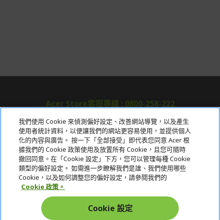
信用卡一次付清：支援Visa、Master Card及JCB卡
別
信用卡分期付款：限指定商品使用，滿1千享3期0利
率/滿1萬享3期0利率/滿3萬享12期0利率
銀行帳戶轉帳：使用一次性虛擬帳戶
LINEPAY(含iPASS MONEY)
Apple Pay：須使用行動裝置
Samsung Wallet (原Samsung Pay)：須使用行動裝
Acer Store客服專線 : 0800-258-222
置
我們使用 Cookie 來偵測偏好設定、改善網站導覽，以及產生
使用者統計資料，以便讓我們的網站更容易使用，並提供個人
關於宏碁
化的內容與廣告。 按一下「全部接受」即代表您同意 Acer 根
據我們的 Cookie 政策使用及放置所有 Cookie，且您可隨時
服務
撤回同意。在「Cookie 設定」下方，您可以管理每種 Cookie
類型的偏好設定。 如需進一步瞭解我們是誰、我們使用哪些
宏碁網路商城
Cookie，以及如何調整您的偏好設定，請參閱我們的
Cookie 政策。
帳戶
Cookie 設定
在社群上追蹤 Acer