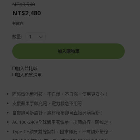
the
of
NT$3,540
images
the
NT$2,480
gallery
images
gallery
有庫存
數量:
加入購物車
加入並比較
加入願望清單
固態電池新科技，不自爆、不自燃，使用更安心！
支援蘋果手錶充電，電力救急不用等
自帶線可拆設計，線材壞損即可直接另購換新！
AC 100-240V全球通用寬電壓，出國旅行一顆搞定。
Type-C+蘋果雙線設計，隨拿即充，不需額外帶線。