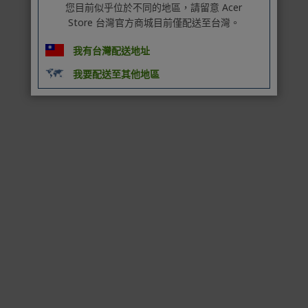
您目前似乎位於不同的地區，請留意 Acer
商品到貨後進行開箱前請全程錄影以確保自身權益 ! 非商
Store 台灣官方商城目前僅配送至台灣。
品本身瑕疵之退貨商品若有上述不完整之情況，本公司有
權向消費者收取相應的整新費用。
我有台灣配送地址
*遊戲光碟、軟體等影音商品屬智慧財產權之商品。依消費
我要配送至其他地區
者保護法第十九條第二項規定，一經拆封後恕不接受退換
貨。
如有相關退換貨服務需求，您可以透過專線或服務信箱聯
繫客服。
配送服務
本站商品除有特別標示收取運費之商品，其餘全館皆可免
運宅配到府。
Acer旗下品牌商品除可宅配配送全台各地外，部分商品可
以選擇配送至全台各地服務中心。
在消費者完成訂單付款後兩個工作天內會安排訂單出貨，
非Acer旗下品牌商品依配合廠商規範，可能會有無法配送
外島的狀況，