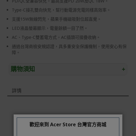
PD/QC全兼容快充，最高支援PD 20W及QC 18W。
Type-C接孔雙向快充，幫行動電源充電同樣高效率。
支援15W無線閃充，蘋果手機磁吸對位超直覺。
LED液晶螢幕顯示，電量餘額一目了然。
AC、Type-C雙蓄電方式，AC插頭可摺疊收納。
通過台灣商檢安規認證，具多重安全保護機制，使用安心有保
障。
購物須知
+
退/換貨須知
詳情
本網站消費者享有商品到貨七天鑑賞期之權益(鑑賞期並非
試用期)。
到貨七天內消費者有權申請退貨或換貨；超過七天以上(含
假日)，恕無法辦理。
歡迎來到 Acer Store 台灣官方商城
退回之商品必須是全新狀態且完整包裝(含商品、附件、包
裝、紙箱及所有附隨文件或資料)。