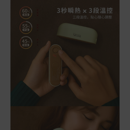
Acer旗下品牌商品保固期限與說明請參考此連結：
http
s://www.acer.com/tw-zh/support/warranty/product-wa
rranties
非Acer旗下品牌商品保固依各商品和之廠商有所不同，詳
情請參考商品說明。
如有相關保固問題以及售後服務問題，您可以透過專線或
服務信箱聯繫客服。
付款方式
本網站提供以下付款方式：
信用卡一次付清：支援Visa、Master Card及JCB卡
別
信用卡分期付款：限指定商品使用，滿1千享3期0利
率/滿1萬享3期0利率/滿3萬享12期0利率
銀行帳戶轉帳：使用一次性虛擬帳戶
LINEPAY(含iPASS MONEY)
Apple Pay：須使用行動裝置