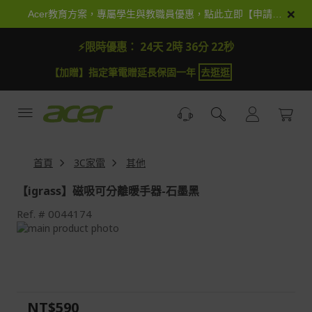
跳
×
Acer教育方案，專屬學生與教職員優惠，點此立即【申請加入】
到
內
⚡限時優惠：
24天 2時 36分 20秒
容
【加贈】指定筆電贈延長保固一年
去逛逛
首頁
3C家電
其他
【igrass】磁吸可分離暖手器-石墨黑
Ref.
0044174
Skip
to
Skip
the
to
end
the
of
beginning
the
of
NT$590
images
the