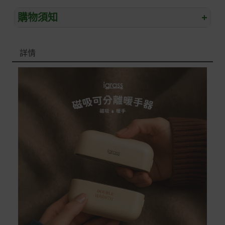
購物須知
+
退/換貨須知
詳情
本網站消費者享有商品到貨七天鑑賞期之權益(鑑賞期並非
試用期)。
到貨七天內消費者有權申請退貨或換貨；超過七天以上(含
假日)，恕無法辦理。
退回之商品必須是全新狀態且完整包裝(含商品、附件、包
裝、紙箱及所有附隨文件或資料)。
商品到貨後進行開箱前請全程錄影以確保自身權益 ! 非商
品本身瑕疵之退貨商品若有上述不完整之情況，本公司有
權向消費者收取相應的整新費用。
*遊戲光碟、軟體等影音商品屬智慧財產權之商品。依消費
者保護法第十九條第二項規定，一經拆封後恕不接受退換
貨。
如有相關退換貨服務需求，您可以透過專線或服務信箱聯
繫客服。