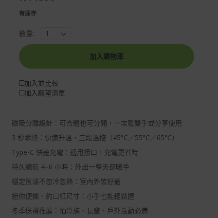
gallery
images
有庫存
gallery
數量:
加入購物車
加入並比較
加入願望清單
磁吸分離設計：可合體也可分開，一次暖雙手或分享使用
3 秒瞬熱：快速升溫，三段溫控（45°C／55°C／65°C）
Type-C 快速充電：通用接口，充電更省時
持久續航 4–6 小時：外出一整天都暖手
穩定恆溫不忽冷忽熱：室內外皆舒適
迷你便攜、約口紅尺寸：小手也能輕鬆握
冬季送禮推薦：怕冷族、長輩、戶外活動必備