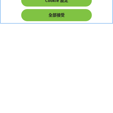
Cookie 設定
在社群上追蹤 Acer
全部接受
本網站提供之安全支付：
Acer Store | 宏碁官方商城 | 統一編號：20828393 | Acer 版權所有
台灣