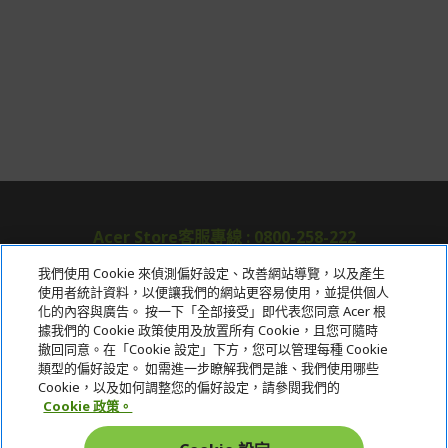
Acer Store客服專線 : 0800-258-222
我們使用 Cookie 來偵測偏好設定、改善網站導覽，以及產生
使用者統計資料，以便讓我們的網站更容易使用，並提供個人
關於宏碁
化的內容與廣告。 按一下「全部接受」即代表您同意 Acer 根
據我們的 Cookie 政策使用及放置所有 Cookie，且您可隨時
服務
撤回同意。在「Cookie 設定」下方，您可以管理每種 Cookie
類型的偏好設定。 如需進一步瞭解我們是誰、我們使用哪些
宏碁網路商城
Cookie，以及如何調整您的偏好設定，請參閱我們的
Cookie 政策。
帳戶