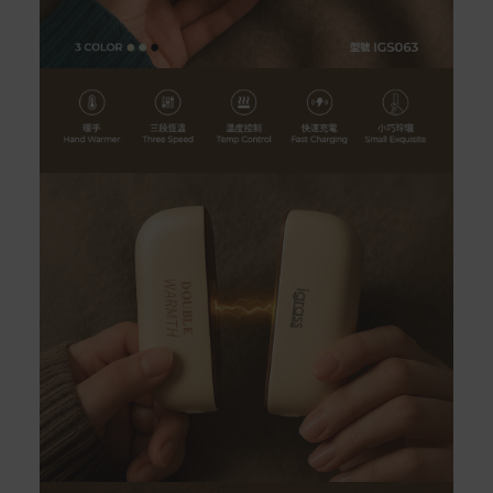
配送服務
本站商品除有特別標示收取運費之商品，其餘全館皆可免
運宅配到府。
Acer旗下品牌商品除可宅配配送全台各地外，部分商品可
以選擇配送至全台各地服務中心。
在消費者完成訂單付款後兩個工作天內會安排訂單出貨，
非Acer旗下品牌商品依配合廠商規範，可能會有無法配送
外島的狀況，
您可以於「我的訂單」內查詢訂單出貨狀態 (路徑：我的帳
號 > 我的訂單)。
實際的到貨時間依配合的物流商做安排，在無特殊狀況下
可在出貨後的兩個工作天內送達。
預購商品依商品頁面上的出貨時間安排，且有可能因實際
生產狀況有延後情況發生。
保固與售後服務