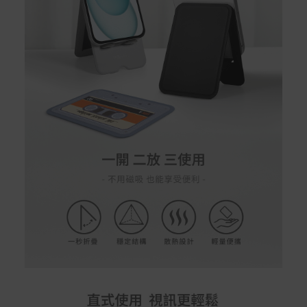
配送服務
本站商品除有特別標示收取運費之商品，其餘全館皆可免
運宅配到府。
Acer旗下品牌商品除可宅配配送全台各地外，部分商品可
以選擇配送至全台各地服務中心。
在消費者完成訂單付款後兩個工作天內會安排訂單出貨，
非Acer旗下品牌商品依配合廠商規範，可能會有無法配送
外島的狀況，
您可以於「我的訂單」內查詢訂單出貨狀態 (路徑：我的帳
號 > 我的訂單)。
實際的到貨時間依配合的物流商做安排，在無特殊狀況下
可在出貨後的兩個工作天內送達。
預購商品依商品頁面上的出貨時間安排，且有可能因實際
生產狀況有延後情況發生。
保固與售後服務