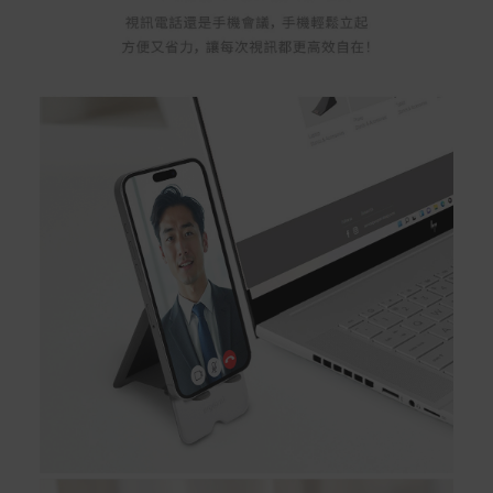
Acer旗下品牌商品保固期限與說明請參考此連結：
http
s://www.acer.com/tw-zh/support/warranty/product-wa
rranties
非Acer旗下品牌商品保固依各商品和之廠商有所不同，詳
情請參考商品說明。
如有相關保固問題以及售後服務問題，您可以透過專線或
服務信箱聯繫客服。
付款方式
本網站提供以下付款方式：
信用卡一次付清：支援Visa、Master Card及JCB卡
別
信用卡分期付款：限指定商品使用，滿1千享3期0利
率/滿1萬享3期0利率/滿3萬享12期0利率
銀行帳戶轉帳：使用一次性虛擬帳戶
LINEPAY(含iPASS MONEY)
Apple Pay：須使用行動裝置