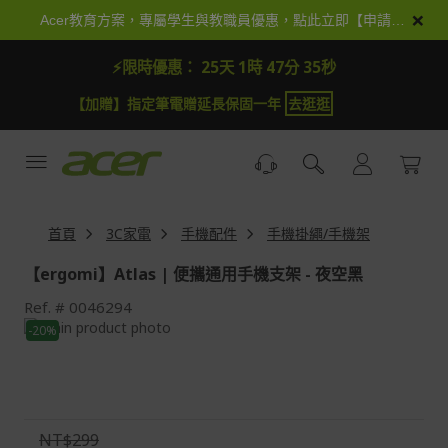
跳
×
Acer教育方案，專屬學生與教職員優惠，點此立即【申請加入】
到
內
⚡限時優惠：
25天 1時 47分 33秒
容
【加抽】全館Acer商品登錄再抽iPhone 18
試運氣
【
首頁
3C家電
手機配件
手機掛繩/手機架
【ergomi】Atlas | 便攜通用手機支架 - 夜空黑
Ref.
0046294
Skip
-20%
to
Skip
the
to
end
the
of
beginning
the
of
NT$299
images
the