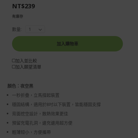
NT$239
gallery
images
gallery
有庫存
數量:
加入購物車
加入並比較
加入願望清單
顏色：夜空黑
一秒折疊，立馬撐起裝置
穩固結構，適用於8吋以下裝置，皆能穩固支撐
背面挖空設計，散熱效果更佳
預留充電孔洞，邊充邊用超方便
輕薄短小，方便攜帶