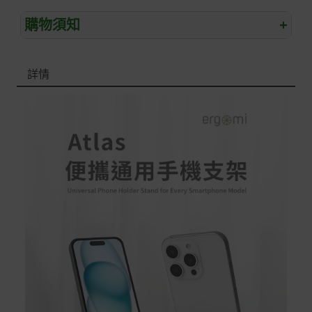
購物須知
+
退/換貨須知
詳情
本網站消費者享有商品到貨七天鑑賞期之權益(鑑賞期並非
試用期)。
到貨七天內消費者有權申請退貨或換貨；超過七天以上(含
假日)，恕無法辦理。
退回之商品必須是全新狀態且完整包裝(含商品、附件、包
裝、紙箱及所有附隨文件或資料)。
商品到貨後進行開箱前請全程錄影以確保自身權益 ! 非商
品本身瑕疵之退貨商品若有上述不完整之情況，本公司有
權向消費者收取相應的整新費用。
*遊戲光碟、軟體等影音商品屬智慧財產權之商品。依消費
者保護法第十九條第二項規定，一經拆封後恕不接受退換
貨。
如有相關退換貨服務需求，您可以透過專線或服務信箱聯
繫客服。