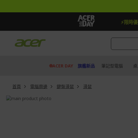
跳
到
內
容
【贈品】指定機種贈最高$888即享券
⚡限時
🌐ACER DAY
旗艦新品
筆記型電腦
桌
首頁
電腦周邊
鍵盤滑鼠
滑鼠
Skip
to
Skip
the
to
end
the
of
beginning
the
of
images
the