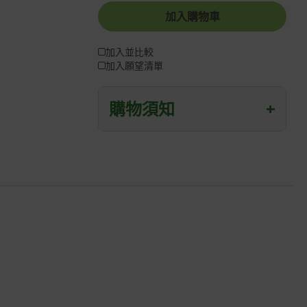
加入購物車
加入並比較
加入願望清單
購物須知
+
退/換貨須知
本網站消費者享有商品到貨七天鑑賞期
之權益(鑑賞期並非試用期)。
到貨七天內消費者有權申請退貨或換
貨；超過七天以上(含假日)，恕無法辦
理。
退回之商品必須是全新狀態且完整包裝
(含商品、附件、包裝、紙箱及所有附隨
文件或資料)。