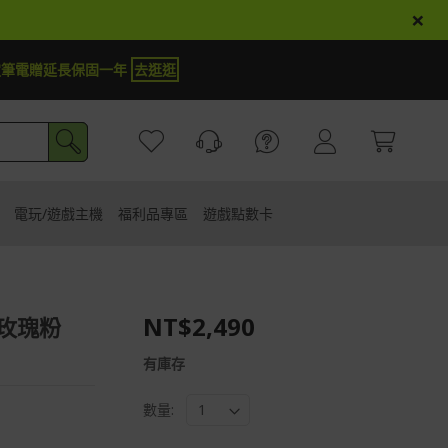
×
定筆電贈延長保固一年
去逛逛
電玩/遊戲主機
福利品專區
遊戲點數卡
NT$2,490
-玫瑰粉
有庫存
數量: