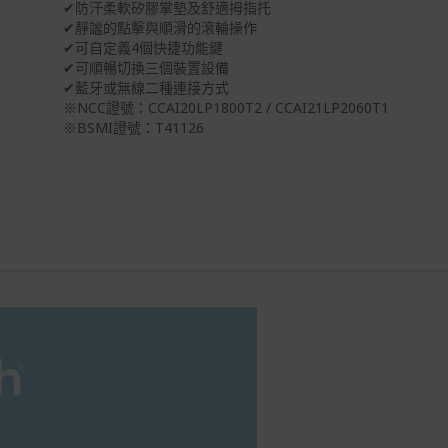
✔防汗柔軟矽膠掌墊及舒適拇指托
✔靜謐的點擊與順滑的滾輪操作
✔可自定義4個快捷功能鍵
✔可順暢切換三個裝置設備
✔藍牙或無線二種連接方式
※NCC證號：CCAI20LP1800T2 / CCAI21LP2060T1
※BSMI證號：T41126