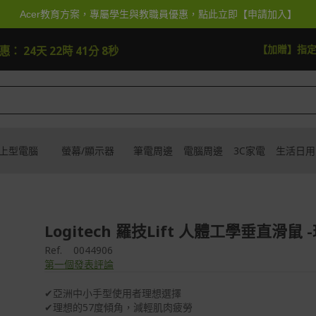
Acer教育方案，專屬學生與教職員優惠，點此立即【申請加入】
快去搶
【加贈】指
優惠：
24天 22時 41分 6秒
上型電腦
螢幕/顯示器
筆電周邊
電腦周邊
3C家電
生活日用
Logitech 羅技Lift 人體工學垂直滑鼠 
Ref.
0044906
第一個發表評論
✔亞洲中小手型使用者理想選擇
✔理想的57度傾角，減輕肌肉疲勞