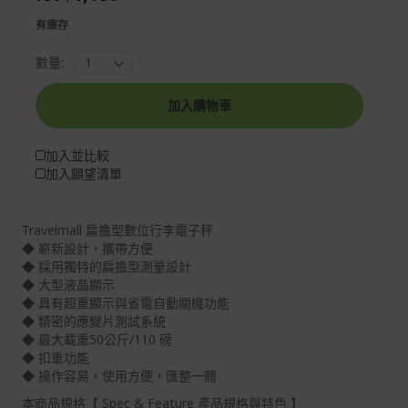
gallery
images
有庫存
gallery
數量:
加入購物車
加入並比較
加入願望清單
Travelmall 扁擔型數位行李電子秤
◆ 嶄新設計，攜帶方便
◆ 採用獨特的扁擔型測量設計
◆ 大型液晶顯示
◆ 具有超重顯示與省電自動關機功能
◆ 精密的應變片測試系統
◆ 最大載重50公斤/110 磅
◆ 扣重功能
◆ 操作容易，使用方便，匯整一體
本商品規格【 Spec & Feature 產品規格與特色 】