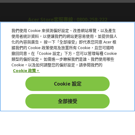
Acer Store客服專線 : 0800-258-222
我們使用 Cookie 來偵測偏好設定、改善網站導覽，以及產生
使用者統計資料，以便讓我們的網站更容易使用，並提供個人
關於宏碁
化的內容與廣告。 按一下「全部接受」即代表您同意 Acer 根
據我們的 Cookie 政策使用及放置所有 Cookie，且您可隨時
服務
撤回同意。在「Cookie 設定」下方，您可以管理每種 Cookie
類型的偏好設定。 如需進一步瞭解我們是誰、我們使用哪些
宏碁網路商城
Cookie，以及如何調整您的偏好設定，請參閱我們的
Cookie 政策。
帳戶
Cookie 設定
在社群上追蹤 Acer
全部接受
本網站提供之安全支付：