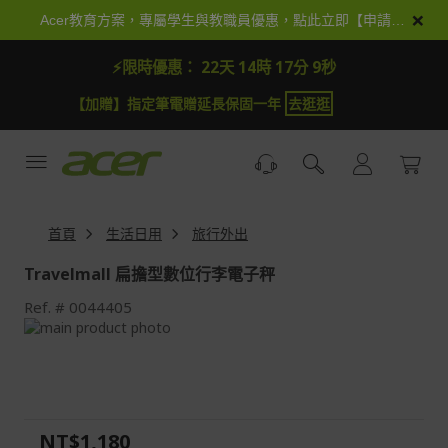
跳
×
Acer教育方案，專屬學生與教職員優惠，點此立即【申請加入】
到
內
⚡限時優惠：
22天 14時 17分 8秒
容
【加贈】指定筆電贈延長保固一年
去逛逛
首頁
生活日用
旅行外出
Travelmall 扁擔型數位行李電子秤
Ref.
0044405
Skip
to
Skip
the
to
end
the
of
beginning
the
of
NT$1,180
images
the