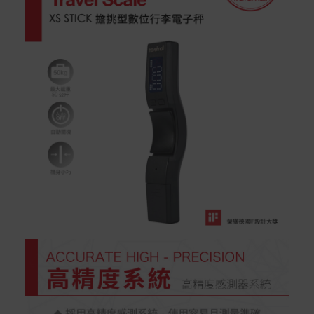
商品到貨後進行開箱前請全程錄影以確保自身權益 ! 非商
品本身瑕疵之退貨商品若有上述不完整之情況，本公司有
權向消費者收取相應的整新費用。
*遊戲光碟、軟體等影音商品屬智慧財產權之商品。依消費
者保護法第十九條第二項規定，一經拆封後恕不接受退換
貨。
如有相關退換貨服務需求，您可以透過專線或服務信箱聯
繫客服。
配送服務
本站商品除有特別標示收取運費之商品，其餘全館皆可免
運宅配到府。
Acer旗下品牌商品除可宅配配送全台各地外，部分商品可
以選擇配送至全台各地服務中心。
在消費者完成訂單付款後兩個工作天內會安排訂單出貨，
非Acer旗下品牌商品依配合廠商規範，可能會有無法配送
外島的狀況，
您可以於「我的訂單」內查詢訂單出貨狀態 (路徑：我的帳