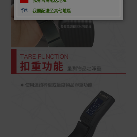
我有台灣配送地址
別
我要配送至其他地區
信用卡分期付款：限指定商品使用，滿1千享3期0利
率/滿1萬享3期0利率/滿3萬享12期0利率
銀行帳戶轉帳：使用一次性虛擬帳戶
LINEPAY(含iPASS MONEY)
Apple Pay：須使用行動裝置
Samsung Wallet (原Samsung Pay)：須使用行動裝
置