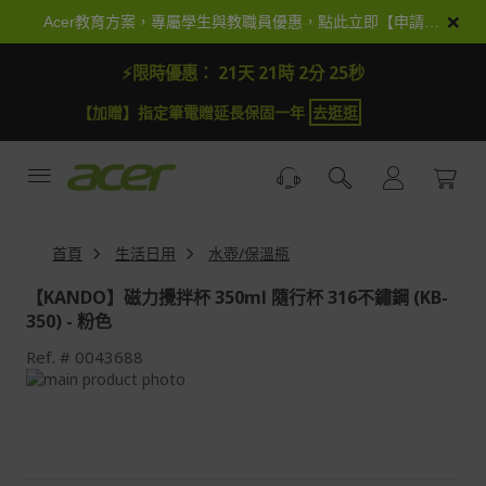
跳
×
Acer教育方案，專屬學生與教職員優惠，點此立即【申請加入】
到
內
⚡限時優惠：
21天 21時 2分 25秒
容
【加贈】指定筆電贈延長保固一年
去逛逛
首頁
生活日用
水壺/保溫瓶
【KANDO】磁力攪拌杯 350ml 隨行杯 316不鏽鋼 (KB-
350) - 粉色
Ref.
0043688
Skip
to
Skip
the
to
end
the
of
beginning