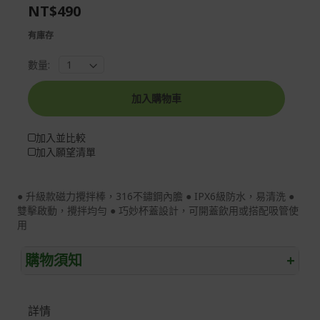
the
of
NT$490
images
the
gallery
images
有庫存
gallery
數量:
加入購物車
加入並比較
加入願望清單
● 升級款磁力攪拌棒，316不鏽鋼內膽 ● IPX6級防水，易清洗 ●
雙擊啟動，攪拌均勻 ● 巧妙杯蓋設計，可開蓋飲用或搭配吸管使
用
購物須知
+
退/換貨須知
詳情
本網站消費者享有商品到貨七天鑑賞期之權益(鑑賞期並非