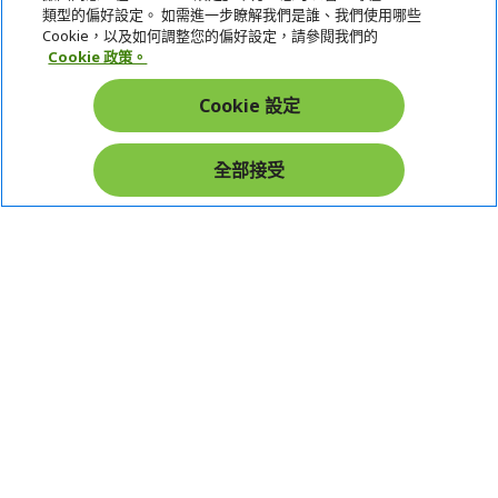
類型的偏好設定。 如需進一步瞭解我們是誰、我們使用哪些
宏碁網路商城
Cookie，以及如何調整您的偏好設定，請參閱我們的
Cookie 政策。
帳戶
Cookie 設定
在社群上追蹤 Acer
全部接受
本網站提供之安全支付：
Acer Store | 宏碁官方商城 | 統一編號：20828393 | Acer 版權所有