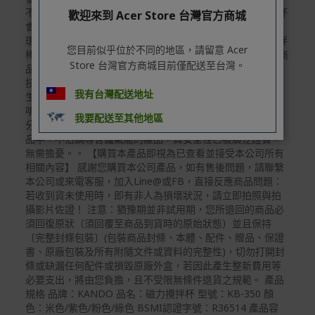
不建議，這樣可能會損壞漆面並影響密封效果。 Q5：攪拌杯
以選擇配送至全台各地服務中心。
歡迎來到 Acer Store 台灣官方商城
會掉漆嗎？ 使用久了可能輕微掉漆，屬正常現象。避免高溫
在消費者完成訂單付款後兩個工作天內會安排訂單出貨，
環境、碰撞，清洗時也避免使用鋼刷或粗糙工具。 Q5：攪拌
您目前似乎位於不同的地區，請留意 Acer
棒的外層材質是什麼？ 材質是PTFE，全名為聚四氟乙烯，商
非Acer旗下品牌商品依配合廠商規範，可能會有無法配送
Store 台灣官方商城目前僅配送至台灣。
品名為Teflon（鐵氟龍），被廣泛應用於多個領域，如航太
外島的狀況，
技術、電子設備、醫療器材、紡織產品和家用電器等。日常
我有台灣配送地址
生活中，它隨處可見，例如微波爐、電風扇、烤麵包機、咖
您可以於「我的訂單」內查詢訂單出貨狀態 (路徑：我的帳
啡機、電飯煲，甚至牙線中也含有鐵氟龍塗層。這些應用充
號 > 我的訂單)。
我要配送至其他地區
分證明了鐵氟龍的耐用性和抗黏特性。在日常使用的各種產
實際的到貨時間依配合的物流商做安排，在無特殊狀況下
品中，不沾鍋等含鐵氟龍的產品，其安全性已被廣泛證實，
可在出貨後的兩個工作天內送達。
無需擔憂。。 【購買本產品即視為已查看並接受本公司所有
相關內容】 感謝您購買本公司產品，如有售後問題，請聯繫
預購商品依商品頁面上的出貨時間安排，且有可能因實際
本公司或來電客服，加入Line@或FB，直接反應商品問題：
生產狀況有延後情況發生。
若收到貨未使用時，即有非人為損壞狀況，請立即拍照與拍
攝影片佐證！ 注意：猶豫期並非試用期，您所退回的商品必
保固與售後服務
須回復原狀（須回覆至商品到貨時的原始狀態）並且保持
〔完整封條包裝〕(包裝商品封條、本體、配件、贈品、保證
Acer旗下品牌商品保固期限與說明請參考此連結：
http
書、原廠包裝及所有附隨文件或資料的完整性)，切勿打開封
s://www.acer.com/tw-zh/support/warranty/product-wa
條或缺漏任何配件或損毀原廠外盒，若因此產生整新費用等
rranties
必要支出，將由您負擔，且不受限無條件退貨之規範。 產品
非Acer旗下品牌商品保固依各商品和之廠商有所不同，詳
規格 品牌：KANDO 品名：磁力攪拌杯 型號：KB-350 顏
情請參考商品說明。
色：米色/紫色/粉色/綠色 BSMI認證字號：R36514 產品容