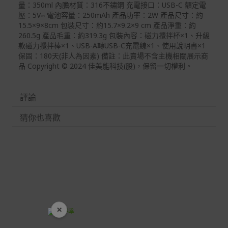
量：350ml 內膽材質：316不鏽鋼 充電接口：USB-C 額定電
如有相關保固問題以及售後服務問題，您可以透過專線或
壓：5V⎓ 電池容量：250mAh 產品功率：2W 產品尺寸：約
服務信箱聯繫客服。
15.5×9×8cm 包裝尺寸：約15.7×9.2×9 cm 產品淨重：約
260.5g 產品毛重：約319.3g 包裝內容：磁力攪拌杯×1、升級
付款方式
款磁力攪拌棒×1、USB-A轉USB-C充電線×1、使用說明書×1
本網站提供以下付款方式：
保固：180天(非人為因素) 備註：此賣場不含主機相關展示商
品 Copyright © 2024 佳美能科技(股)，保留一切權利。
信用卡一次付清：支援Visa、Master Card及JCB卡
別
評論
信用卡分期付款：限指定商品使用，滿1千享3期0利
率/滿1萬享3期0利率/滿3萬享12期0利率
猜你也喜歡
銀行帳戶轉帳：使用一次性虛擬帳戶
LINEPAY(含iPASS MONEY)
Apple Pay：須使用行動裝置
Samsung Wallet (原Samsung Pay)：須使用行動裝
置
×
開學裝備全面降價