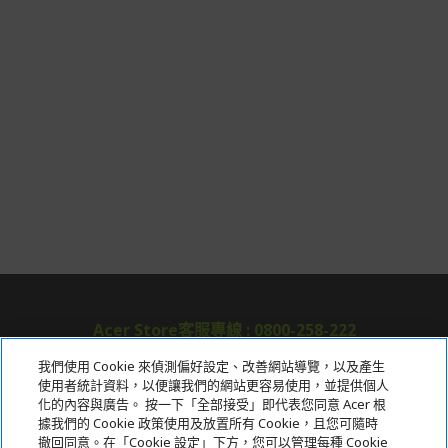
Acer Store客服專線 : 0800-258-222
我們使用 Cookie 來偵測偏好設定、改善網站導覽，以及產生
使用者統計資料，以便讓我們的網站更容易使用，並提供個人
關於宏碁
化的內容與廣告。 按一下「全部接受」即代表您同意 Acer 根
據我們的 Cookie 政策使用及放置所有 Cookie，且您可隨時
服務
撤回同意。在「Cookie 設定」下方，您可以管理每種 Cookie