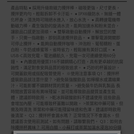
試用期)。
產品特點 ● 採用升級款磁力攪拌棒，磁吸更強，尺寸更長，
攪拌更均勻。輕鬆拆卸不卡汙垢。 ● IPX6級防水，無縫一體
到貨七天內消費者有權申請退貨或換貨；超過七天以上(含
化杯身，清洗時可隔絕水進入，放心水洗。 ● 高轉速電機帶
假日)，恕無法辦理。
動磁力棒，產生強勁的旋渦水流，能夠加速水和粉末混合，
退回之商品必須是全新狀態且完整包裝(含商品、附件、包
讓飲品口感更加滑順。 ● 雙擊啟動自動攪拌，解放您的雙
裝、紙箱及所有附隨文件或資料)。
手，只需一指啟動，即刻高速攪拌飲品。 ● 單擊電源開關即
可停止攪拌。 ● 能夠自動攪拌咖啡、沖泡粉、葡萄糖粉、蛋
商品到貨後進行開箱前請全程錄影以確保自身權益 ! 非商
白粉、牛奶或蜂蜜等。省時省力，輕鬆擁有美好口感。 ●
品本身瑕疵之退貨商品若有上述不完整之情況，本公司有
USB-C高效充電，電池續航久，充電一次可連續使用60分
權向消費者收取相應的整新費用。
鐘。 ● 內膽選用優質316不鏽鋼精心打造，具有更卓越的抗腐
蝕性，滿足對食安與品質的極致追求。 ● 巧妙的杯蓋設計，
*遊戲光碟、軟體等影音商品屬智慧財產權之商品。依消費
可開蓋飲用或搭配吸管使用。 ※使用注意事項 Q1：攪拌杯
者保護法第十九條第二項規定，一經拆封後恕不接受退換
盛裝飲品該注意什麼？ >避免裝強酸飲品 如檸檬水或濃縮果
貨。
汁，可能影響不鏽鋼材質的質量。 >避免裝牛奶與乳製品 長
如有相關退換貨服務需求，您可以透過專線或服務信箱聯
時間放置容易有異味殘留，並可能導致飲品變質並產生氣
繫客服。
體，建議即時飲用。 >乾冰與碳酸飲料不建議使用 這些飲品
會增加內壓，可能導致杯蓋難以開啟。 >茶葉和中藥可裝，但
配送服務
需及時清洗 茶葉和中藥可能殘留味道和色澤，建議即時飲用
後清潔。 Q2：攪拌杯會漏水嗎？ 正常情況下不會漏水，但
本站商品除有特別標示收取運費之商品，其餘全館皆可免
建議首次使用前測試。如有問題，請聯繫我們。 Q3：如何去
運宅配到府。
除攪拌杯異味？ 可用白醋、小蘇打或茶葉加溫水浸泡30分鐘
後清洗。 Q4：攪拌杯可以放入洗碗機、微波爐或烘碗機嗎？
Acer旗下品牌商品除可宅配配送全台各地外，部分商品可