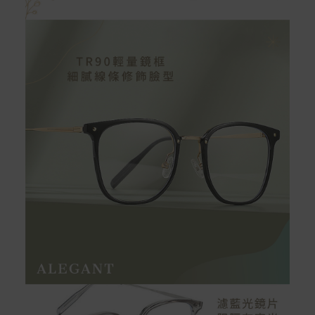
保固與售後服務
Acer旗下品牌商品保固期限與說明請參考此連結：
http
s://www.acer.com/tw-zh/support/warranty/product-wa
rranties
非Acer旗下品牌商品保固依各商品和之廠商有所不同，詳
情請參考商品說明。
如有相關保固問題以及售後服務問題，您可以透過專線或
服務信箱聯繫客服。
付款方式
本網站提供以下付款方式：
信用卡一次付清：支援Visa、Master Card及JCB卡
別
信用卡分期付款：限指定商品使用，滿1千享3期0利
率/滿1萬享3期0利率/滿3萬享12期0利率
銀行帳戶轉帳：使用一次性虛擬帳戶
LINEPAY(含iPASS MONEY)