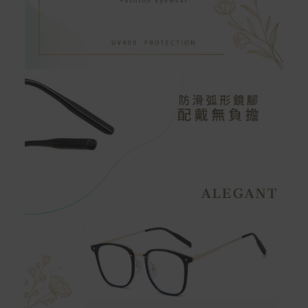
如有相關退換貨服務需求，您可以透過專線或服務信箱聯
繫客服。
配送服務
本站商品除有特別標示收取運費之商品，其餘全館皆可免
運宅配到府。
Acer旗下品牌商品除可宅配配送全台各地外，部分商品可
以選擇配送至全台各地服務中心。
在消費者完成訂單付款後兩個工作天內會安排訂單出貨，
非Acer旗下品牌商品依配合廠商規範，可能會有無法配送
外島的狀況，
您可以於「我的訂單」內查詢訂單出貨狀態 (路徑：我的帳
號 > 我的訂單)。
實際的到貨時間依配合的物流商做安排，在無特殊狀況下
可在出貨後的兩個工作天內送達。
預購商品依商品頁面上的出貨時間安排，且有可能因實際
生產狀況有延後情況發生。