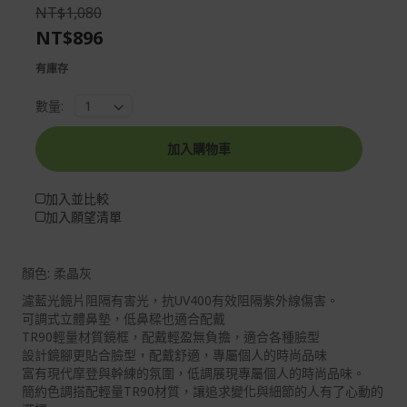
the
of
NT$1,080
images
the
NT$896
gallery
images
gallery
有庫存
數量:
加入購物車
加入並比較
加入願望清單
顏色: 柔晶灰
濾藍光鏡片阻隔有害光，抗UV400有效阻隔紫外線傷害。
可調式立體鼻墊，低鼻樑也適合配戴
TR90輕量材質鏡框，配戴輕盈無負擔，適合各種臉型
設計鏡腳更貼合臉型，配戴舒適，專屬個人的時尚品味
富有現代摩登與幹練的氛圍，低調展現專屬個人的時尚品味。
簡約色調搭配輕量TR90材質，讓追求變化與細節的人有了心動的