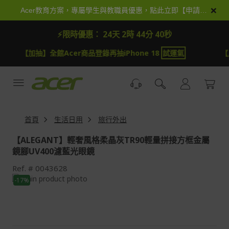
跳
×
Acer教育方案，專屬學生與教職員優惠，點此立即【申請加入】
到
內
⚡限時優惠：
24天 2時 44分 39秒
容
【加抽】全館Acer商品登錄再抽iPhone 18
試運氣
【
首頁
生活日用
旅行外出
【ALEGANT】輕奢風格柔晶灰TR90輕量拼接方框金屬
鏡腳UV400濾藍光眼鏡
Ref.
0043628
Skip
-17%
to
Skip
the
to
end
the
of
beginning