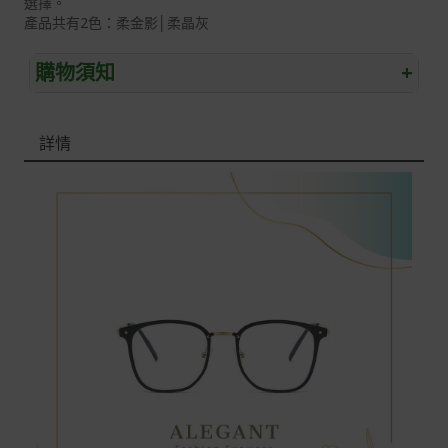
選擇。
產品共有2色：柔金影│柔晶灰
購物須知
+
退/換貨須知
詳情
本網站消費者享有商品到貨七天鑑賞期之權益(鑑賞期並非
試用期)。
到貨七天內消費者有權申請退貨或換貨；超過七天以上(含
假日)，恕無法辦理。
退回之商品必須是全新狀態且完整包裝(含商品、附件、包
裝、紙箱及所有附隨文件或資料)。
商品到貨後進行開箱前請全程錄影以確保自身權益 ! 非商
品本身瑕疵之退貨商品若有上述不完整之情況，本公司有
權向消費者收取相應的整新費用。
*遊戲光碟、軟體等影音商品屬智慧財產權之商品。依消費
者保護法第十九條第二項規定，一經拆封後恕不接受退換
貨。