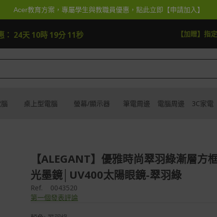
Acer教育方案，專屬學生與教職員優惠，點此立即【申請加入】
去逛逛
【加抽】全館Ac
優惠：
24天 10時 19分 9秒
電腦
桌上型電腦
螢幕/顯示器
筆電周邊
電腦周邊
3C家電
【ALEGANT】優雅時尚翠羽綠漸層方
光墨鏡│UV400太陽眼鏡-翠羽綠
Ref.
0043520
第一個發表評論