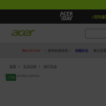
跳
到
內
容
【加贈】指定筆電贈延長保固一年
⚡限時
🌐ACER DAY
✨ 開學裝備降價 ✨
旗艦新品
筆記型
首頁
生活日用
旅行外出
Skip
-17%
to
Skip
the
to
end
the
of
beginning
the
of
images
the