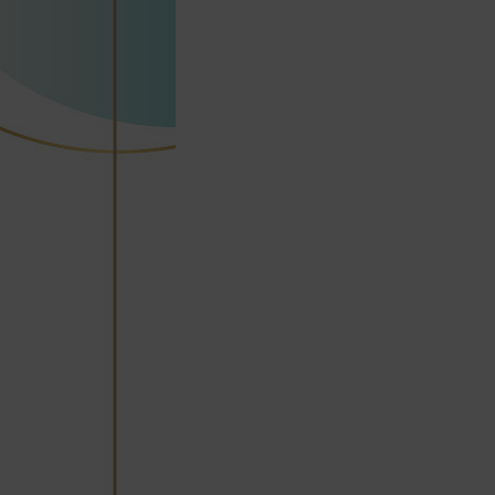
商品到貨後進行開箱前請全程錄影以確
保自身權益 ! 非商品本身瑕疵之退貨商
品若有上述不完整之情況，本公司有權
向消費者收取相應的整新費用。
*遊戲光碟、軟體等影音商品屬智慧財
產權之商品。依消費者保護法第十九條
第二項規定，一經拆封後恕不接受退換
貨。
如有相關退換貨服務需求，您可以透過
專線或服務信箱聯繫客服。
配送服務
本站商品除有特別標示收取運費之商
品，其餘全館皆可免運宅配到府。
Acer旗下品牌商品除可宅配配送全台各
地外，部分商品可以選擇配送至全台各
地服務中心。
在消費者完成訂單付款後兩個工作天內