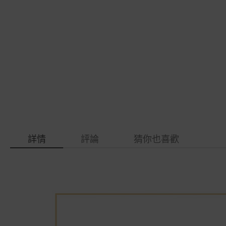
gallery
images
gallery
詳情
評論
猜你也喜歡