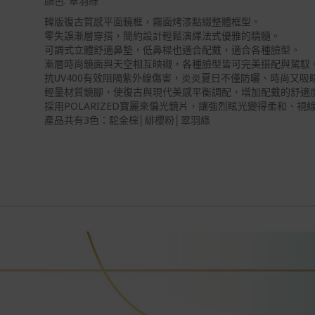
顏色: 翠羽綠
韓版復古質感平面鏡框，霧面烤漆點綴整體框型。
零失誤漸層穿搭，簡約設計輕鬆演繹法式優雅的精髓。
可調式立體舒適鼻墊，低鼻樑也適合配戴，適合各種臉型。
漸層時尚鏡面與天空相互映襯，各種臉型皆可完美搭配與駕馭
抗UV400有效阻隔紫外線傷害，炎炎夏日不僅防曬、時尚又吸
輕量材質鏡腳，使復古與現代美感平衡調配，增加配戴的舒適
採用POLARIZED寶麗來偏光鏡片，讓強烈眩光變得柔和、視
產品共有3色：駝金棕│緋櫻粉
│翠羽綠