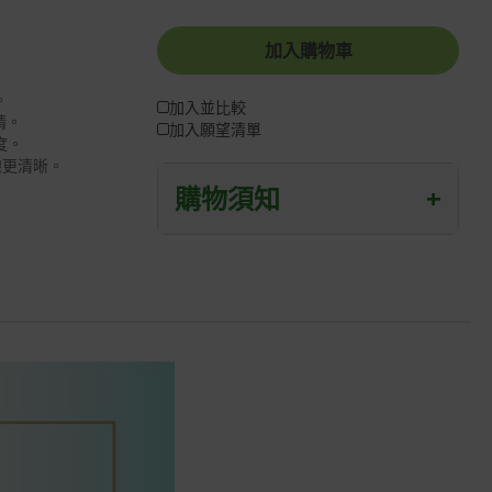
加入購物車
。
加入並比較
睛。
加入願望清單
度。
線更清晰。
購物須知
+
退/換貨須知
本網站消費者享有商品到貨七天鑑賞期
之權益(鑑賞期並非試用期)。
到貨七天內消費者有權申請退貨或換
貨；超過七天以上(含假日)，恕無法辦
理。
退回之商品必須是全新狀態且完整包裝
(含商品、附件、包裝、紙箱及所有附隨
文件或資料)。