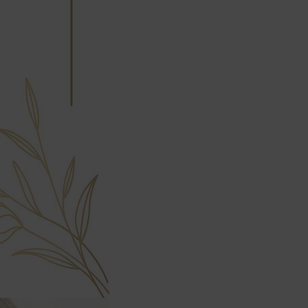
會安排訂單出貨，
非Acer旗下品牌商品依配合廠商規範，
可能會有無法配送外島的狀況，
您可以於「我的訂單」內查詢訂單出貨
狀態 (路徑：我的帳號 > 我的訂單)。
實際的到貨時間依配合的物流商做安
排，在無特殊狀況下可在出貨後的兩個
工作天內送達。
預購商品依商品頁面上的出貨時間安
排，且有可能因實際生產狀況有延後情
況發生。
保固與售後服務
Acer旗下品牌商品保固期限與說明請參
考此連結：
https://www.acer.com/tw-
zh/support/warranty/product-
warranties
非Acer旗下品牌商品保固依各商品和之
廠商有所不同，詳情請參考商品說明。