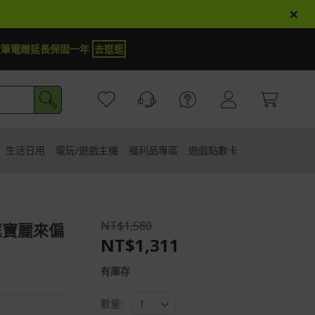
×
er商品登錄再抽iPhone 18
試運氣
生活日用
電玩/遊戲主機
福利品專區
遊戲點數卡
NT$1,580
框寶麗來偏
NT$1,311
有庫存
數量: