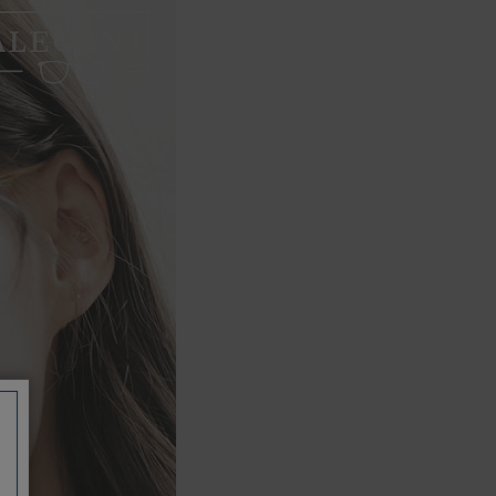
如有相關保固問題以及售後服務問題，
您可以透過專線或服務信箱聯繫客服。
付款方式
本網站提供以下付款方式：
信用卡一次付清：支援Visa、
Master Card及JCB卡別
信用卡分期付款：限指定商品使
用，滿1千享3期0利率/滿1萬享3
期0利率/滿3萬享12期0利率
銀行帳戶轉帳：使用一次性虛擬
帳戶
LINEPAY(含iPASS MONEY)
Apple Pay：須使用行動裝置
Samsung Wallet (原Samsung
Pay)：須使用行動裝置