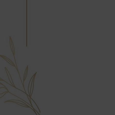
會安排訂單出貨，
非Acer旗下品牌商品依配合廠商規範，
可能會有無法配送外島的狀況，
您可以於「我的訂單」內查詢訂單出貨
狀態 (路徑：我的帳號 > 我的訂單)。
實際的到貨時間依配合的物流商做安
排，在無特殊狀況下可在出貨後的兩個
工作天內送達。
預購商品依商品頁面上的出貨時間安
排，且有可能因實際生產狀況有延後情
況發生。
保固與售後服務
Acer旗下品牌商品保固期限與說明請參
考此連結：
https://www.acer.com/tw-
zh/support/warranty/product-
warranties
非Acer旗下品牌商品保固依各商品和之
廠商有所不同，詳情請參考商品說明。