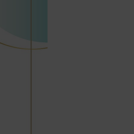
商品到貨後進行開箱前請全程錄影以確
保自身權益 ! 非商品本身瑕疵之退貨商
品若有上述不完整之情況，本公司有權
向消費者收取相應的整新費用。
*遊戲光碟、軟體等影音商品屬智慧財
產權之商品。依消費者保護法第十九條
第二項規定，一經拆封後恕不接受退換
貨。
如有相關退換貨服務需求，您可以透過
專線或服務信箱聯繫客服。
配送服務
本站商品除有特別標示收取運費之商
品，其餘全館皆可免運宅配到府。
Acer旗下品牌商品除可宅配配送全台各
地外，部分商品可以選擇配送至全台各
地服務中心。
在消費者完成訂單付款後兩個工作天內