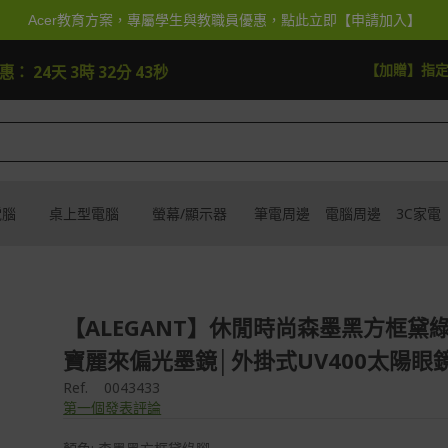
Acer教育方案，專屬學生與教職員優惠，點此立即【申請加入】
逛逛
【加抽】全館Acer
優惠：
24天 3時 32分 41秒
電腦
桌上型電腦
螢幕/顯示器
筆電周邊
電腦周邊
3C家電
【ALEGANT】休閒時尚森墨黑方框黛
寶麗來偏光墨鏡│外掛式UV400太陽眼
Ref.
0043433
第一個發表評論