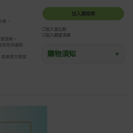
加入購物車
升級。
加入並比較
加入願望清單
線更清晰。
髦有型保護眼
購物須知
+
│
森墨黑方框黛
退/換貨須知
本網站消費者享有商品到貨七天鑑賞期
之權益(鑑賞期並非試用期)。
到貨七天內消費者有權申請退貨或換
貨；超過七天以上(含假日)，恕無法辦
理。
退回之商品必須是全新狀態且完整包裝
(含商品、附件、包裝、紙箱及所有附隨
文件或資料)。