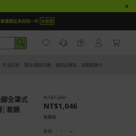
×
商品登錄再抽iPhone 18
試運氣
生活日用
電玩/遊戲主機
福利品專區
遊戲點數卡
NT$1,260
綠腳全罩式
NT$1,046
鏡│套鏡
有庫存
數量: