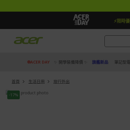
跳
到
內
容
【加贈】指定筆電贈延長保固一年
去
⚡限時
🌐ACER DAY
✨ 開學裝備降價 ✨
旗艦新品
筆記型
首頁
生活日用
旅行外出
Skip
-17%
to
Skip
the
to
end
the
of
beginning
the
of
images
the