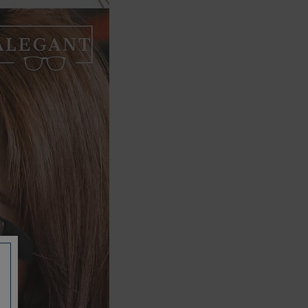
如有相關保固問題以及售後服務問題，
您可以透過專線或服務信箱聯繫客服。
付款方式
本網站提供以下付款方式：
信用卡一次付清：支援Visa、
Master Card及JCB卡別
信用卡分期付款：限指定商品使
用，滿1千享3期0利率/滿1萬享3
期0利率/滿3萬享12期0利率
銀行帳戶轉帳：使用一次性虛擬
帳戶
LINEPAY(含iPASS MONEY)
Apple Pay：須使用行動裝置
Samsung Wallet (原Samsung
Pay)：須使用行動裝置