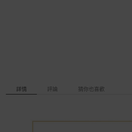
gallery
images
gallery
詳情
評論
猜你也喜歡