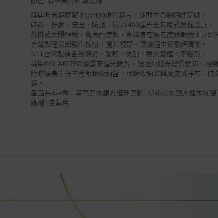
顏色: 森墨黑方框黛綠腳
經典時尚鏡框配上UV400偏光鏡片，休閒中帶點個性玩味。
時尚、舒適、安全、防護！抗UV400偏光全包覆式鏡框設計。
外掛式太陽眼鏡，免再配度數，直接套在原有度數眼鏡上立即
台灣製程最新強化技術，提升視野、深淺適中景象超清晰。
MIT台灣製造品質保證，強韌、抗刮、戴久鏡框也不變形。
採用POLARIZED寶麗來偏光鏡片，讓強烈眩光變得柔和、視
附贈精美牛仔三角眼鏡收納盒、眼鏡收納袋與麂皮拭淨布，時
鏡。
產品共有4色：
星芎黑水銀方框砂黑腳
│
胡桃棕水銀方框木紋腳
綠腳│
杏黃色