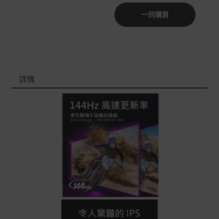
一同購買
非Acer旗下品牌商品依配合廠商規範，可能會有無法配送
外島的狀況，
您可以於「我的訂單」內查詢訂單出貨狀態 (路徑：我的帳
號 > 我的訂單)。
實際的到貨時間依配合的物流商做安排，在無特殊狀況下
詳情
可在出貨後的兩個工作天內送達。
預購商品依商品頁面上的出貨時間安排，且有可能因實際
生產狀況有延後情況發生。
保固與售後服務
Acer旗下品牌商品保固期限與說明請參考此連結：
http
s://www.acer.com/tw-zh/support/warranty/product-wa
rranties
非Acer旗下品牌商品保固依各商品和之廠商有所不同，詳
情請參考商品說明。
如有相關保固問題以及售後服務問題，您可以透過專線或
服務信箱聯繫客服。