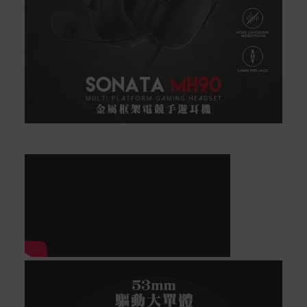
實際的到貨時間依配合的物流商做安排，在無特殊狀況下
可在出貨後的兩個工作天內送達。
預購商品依商品頁面上的出貨時間安排，且有可能因實際
生產狀況有延後情況發生。
保固與售後服務
Acer旗下品牌商品保固期限與說明請參考此連結：
http
s://www.acer.com/tw-zh/support/warranty/product-wa
rranties
非Acer旗下品牌商品保固依各商品和之廠商有所不同，詳
情請參考商品說明。
如有相關保固問題以及售後服務問題，您可以透過專線或
服務信箱聯繫客服。
付款方式
本網站提供以下付款方式：
信用卡一次付清：支援Visa、Master Card及JCB卡
別
信用卡分期付款：限指定商品使用，滿1千享3期0利