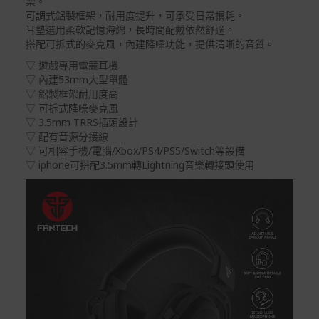
樂。
權向消費者收取相應的整新費用。
可調式鋁製框架，耐用度提升，可承受日常損耗。
*遊戲光碟、軟體等影音商品屬智慧財產權之商品。依消費
耳墊選用柔軟記憶海綿，長時間配戴依然舒適。
者保護法第十九條第二項規定，一經拆封後恕不接受退換
搭配可拆式的麥克風，內建降噪功能，提供清晰的音質。
貨。
▽ 遊戲專用電競耳機
如有相關退換貨服務需求，您可以透過專線或服務信箱聯
▽ 內建53mm大型單體
繫客服。
▽ 鋁製框架耐用度高
▽ 可拆式降噪麥克風
配送服務
▽ 3.5mm TRRS插頭設計
▽ 配有音源分接線
本站商品除有特別標示收取運費之商品，其餘全館皆可免
▽ 可相容手機/電腦/Xbox/PS4/PS5/Switch等設備
運宅配到府。
▽ iphone可搭配3.5mm轉Lightning音樂轉接頭使用
Acer旗下品牌商品除可宅配配送全台各地外，部分商品可
以選擇配送至全台各地服務中心。
在消費者完成訂單付款後兩個工作天內會安排訂單出貨，
非Acer旗下品牌商品依配合廠商規範，可能會有無法配送
外島的狀況，
您可以於「我的訂單」內查詢訂單出貨狀態 (路徑：我的帳
號 > 我的訂單)。