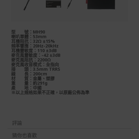
型 號：MH90
喇叭單體：53mm
耳機阻抗：32Ω ±15%
頻率響應：20Hz-20kHz
耳機靈敏度：110 ±3dB
麥克風靈敏度：-42 ±3dB
麥克風阻抗：2200Ω
麥克風收音模式：全指向
接 頭：3.5mm TRRS
線 長：200cm
材 質：金屬、塑膠
重 量：約291g
產 地：中國
※以上規格如果不正確，以原廠公佈為準
評論
猜你也喜歡