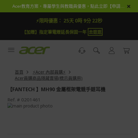
跳
×
Acer教育方案，專屬學生與教職員優惠，點此立即【申請加入】
到
內
⚡限時優惠：
25天 0時 9分 21秒
容
【加贈】指定筆電贈延長保固一年
去逛逛
首頁
⚡Acer 內部員購⚡
Acer員購商品隱藏賣場(標示員購用)
【FANTECH 】MH90 金屬框架電競手遊耳機
Ref.
0201461
Skip
to
Skip
the
to
end
the
of
beginning
the
of