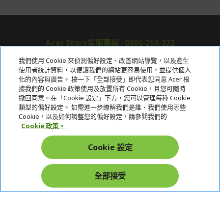
Acer Store客服專線 : 0800-258-222
我們使用 Cookie 來偵測偏好設定、改善網站導覽，以及產生
使用者統計資料，以便讓我們的網站更容易使用，並提供個人
關於宏碁
化的內容與廣告。 按一下「全部接受」即代表您同意 Acer 根
據我們的 Cookie 政策使用及放置所有 Cookie，且您可隨時
服務
撤回同意。在「Cookie 設定」下方，您可以管理每種 Cookie
類型的偏好設定。 如需進一步瞭解我們是誰、我們使用哪些
宏碁網路商城
Cookie，以及如何調整您的偏好設定，請參閱我們的
Cookie 政策。
帳戶
Cookie 設定
在社群上追蹤 Acer
全部接受
本網站提供之安全支付：