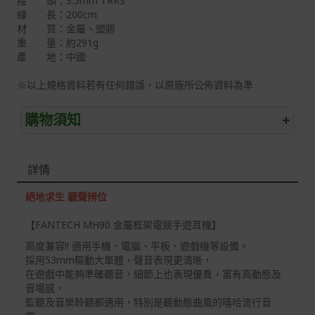
接 頭：3.5mm TRRS
線 長：200cm
材 質：金屬、塑膠
重 量：約291g
產 地：中國
※以上規格資料若有任何錯誤，以原廠所公佈資料為準
購物須知
+
退/換貨須知
詳情
本網站消費者享有商品到貨七天鑑賞期之權益(鑑賞期並非
試用期)。
絕地求生 聽聲辨位
到貨七天內消費者有權申請退貨或換貨；超過七天以上(含
【FANTECH MH90 金屬框架電競手遊耳機】
假日)，恕無法辦理。
高度兼容!! 適用手機、電腦、平板、遊戲機等設備。
退回之商品必須是全新狀態且完整包裝(含商品、附件、包
採用53mm驅動大單體，聲音表現更清晰，
裝、紙箱及所有附隨文件或資料)。
在遊戲中能夠準確聽音，細節上也表現優異，富有高動態及
音場感，
商品到貨後進行開箱前請全程錄影以確保自身權益 ! 非商
監聽及音樂聆聽都適用，特別是聽動態曲風的嘻哈流行音
品本身瑕疵之退貨商品若有上述不完整之情況，本公司有