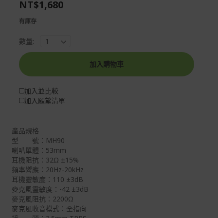
NT$1,680
images
the
gallery
images
有庫存
gallery
數量:
加入購物車
加入並比較
加入願望清單
產品規格
型 號：MH90
喇叭單體：53mm
耳機阻抗：32Ω ±15%
頻率響應：20Hz-20kHz
耳機靈敏度：110 ±3dB
麥克風靈敏度：-42 ±3dB
麥克風阻抗：2200Ω
麥克風收音模式：全指向