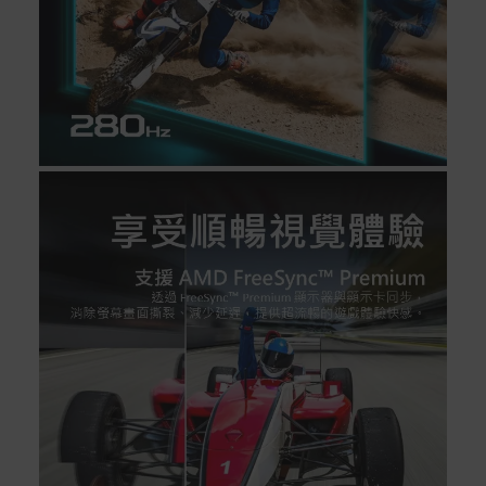
付款方式
本網站提供以下付款方式：
信用卡一次付清：支援Visa、Master Card及JCB卡
別
信用卡分期付款：限指定商品使用，滿1千享3期0利
率/滿1萬享3期0利率/滿3萬享12期0利率
銀行帳戶轉帳：使用一次性虛擬帳戶
LINEPAY(含iPASS MONEY)
Apple Pay：須使用行動裝置
Samsung Wallet (原Samsung Pay)：須使用行動裝
置