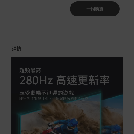
一同購買
非Acer旗下品牌商品依配合廠商規範，可能會有無法配送
外島的狀況，
您可以於「我的訂單」內查詢訂單出貨狀態 (路徑：我的帳
號 > 我的訂單)。
實際的到貨時間依配合的物流商做安排，在無特殊狀況下
詳情
可在出貨後的兩個工作天內送達。
預購商品依商品頁面上的出貨時間安排，且有可能因實際
生產狀況有延後情況發生。
保固與售後服務
Acer旗下品牌商品保固期限與說明請參考此連結：
http
s://www.acer.com/tw-zh/support/warranty/product-wa
rranties
非Acer旗下品牌商品保固依各商品和之廠商有所不同，詳
情請參考商品說明。
如有相關保固問題以及售後服務問題，您可以透過專線或
服務信箱聯繫客服。