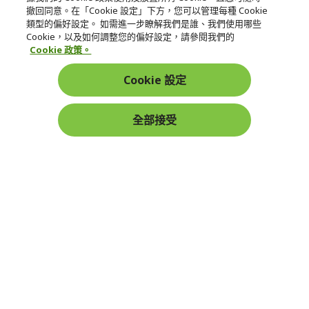
服務
撤回同意。在「Cookie 設定」下方，您可以管理每種 Cookie
類型的偏好設定。 如需進一步瞭解我們是誰、我們使用哪些
宏碁網路商城
Cookie，以及如何調整您的偏好設定，請參閱我們的
Cookie 政策。
帳戶
Cookie 設定
在社群上追蹤 Acer
全部接受
本網站提供之安全支付：
Acer Store | 宏碁官方商城 | 統一編號：20828393 | Acer 版權所有