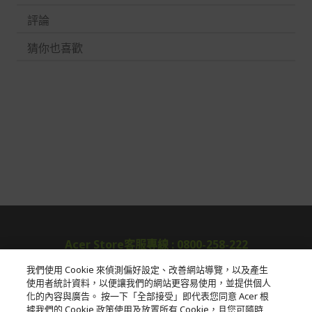
評論
猜你也喜歡
Acer Store客服專線 : 0800-258-222
我們使用 Cookie 來偵測偏好設定、改善網站導覽，以及產生
使用者統計資料，以便讓我們的網站更容易使用，並提供個人
關於宏碁
化的內容與廣告。 按一下「全部接受」即代表您同意 Acer 根
據我們的 Cookie 政策使用及放置所有 Cookie，且您可隨時