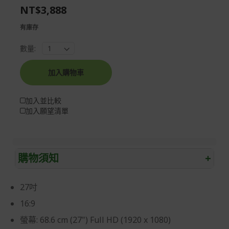
NT$3,888
gallery
images
gallery
有庫存
數量:
加入購物車
加入並比較
加入願望清單
購物須知
+
退/換貨須知
27吋
本網站消費者享有商品到貨七天鑑賞期之權益(鑑賞期並非
16:9
試用期)。
螢幕: 68.6 cm (27") Full HD (1920 x 1080)
到貨七天內消費者有權申請退貨或換貨；超過七天以上(含