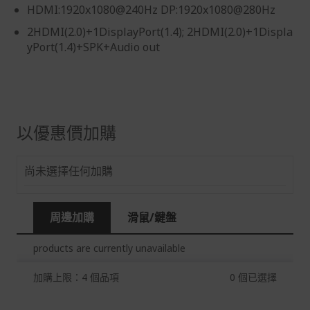
HDMI:1920x1080@240Hz DP:1920x1080@280Hz
假日)，恕無法辦理。
2HDMI(2.0)+1DisplayPort(1.4); 2HDMI(2.0)+1Displa
退回之商品必須是全新狀態且完整包裝(含商品、附件、包
yPort(1.4)+SPK+Audio out
裝、紙箱及所有附隨文件或資料)。
商品到貨後進行開箱前請全程錄影以確保自身權益 ! 非商
品本身瑕疵之退貨商品若有上述不完整之情況，本公司有
權向消費者收取相應的整新費用。
*遊戲光碟、軟體等影音商品屬智慧財產權之商品。依消費
以優惠價加購
者保護法第十九條第二項規定，一經拆封後恕不接受退換
貨。
尚未選擇任何加購
如有相關退換貨服務需求，您可以透過專線或服務信箱聯
繫客服。
配送服務
周邊加購
滑鼠/鍵盤
本站商品除有特別標示收取運費之商品，其餘全館皆可免
運宅配到府。
products are currently unavailable
Acer旗下品牌商品除可宅配配送全台各地外，部分商品可
加購上限：4 個品項
0
個已選擇
以選擇配送至全台各地服務中心。
在消費者完成訂單付款後兩個工作天內會安排訂單出貨，