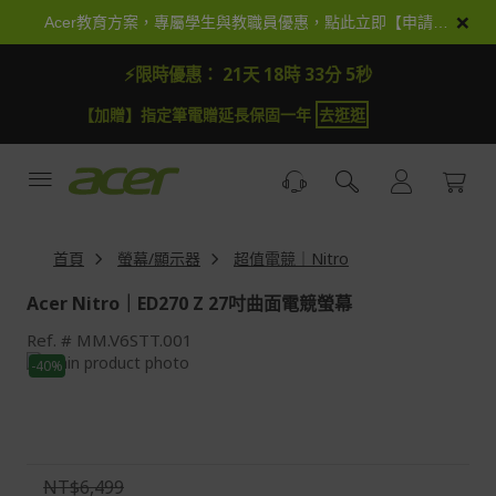
跳
×
Acer教育方案，專屬學生與教職員優惠，點此立即【申請加入】
到
內
⚡限時優惠：
21天 18時 33分 4秒
容
【加贈】指定筆電贈延長保固一年
去逛逛
首頁
螢幕/顯示器
超值電競｜Nitro
Acer Nitro｜ED270 Z 27吋曲面電競螢幕
Ref.
MM.V6STT.001
Skip
-40%
to
Skip
the
to
end
the
of
beginning
the
of
NT$6,499
images
the