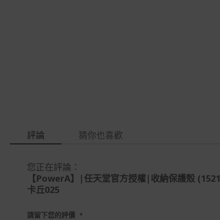
gallery
images
gallery
評論
猜你也喜歡
您正在評論：
【PowerA】|任天堂官方授權|收納保護殼 (152151
卡丘025
請留下您的評價