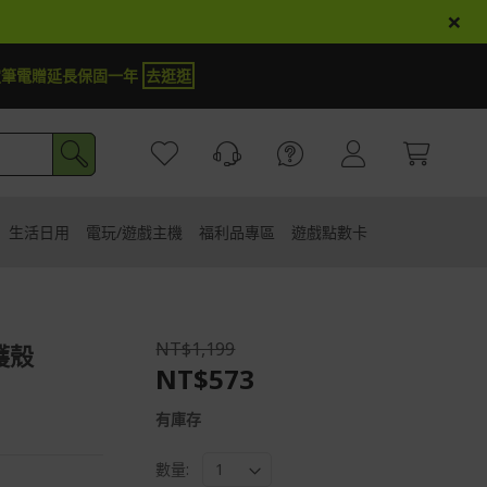
×
定筆電贈延長保固一年
去逛逛
生活日用
電玩/遊戲主機
福利品專區
遊戲點數卡
NT$1,199
護殼
NT$573
有庫存
數量: