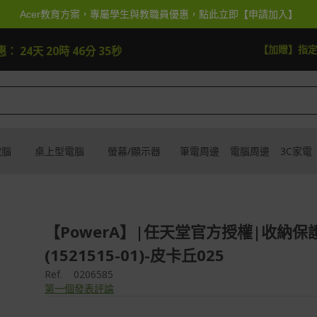
Acer教育方案，專屬學生與教職員優惠，點此立即【申請加入】
快去搶
【加贈】指
惠：
24天 20時 46分 34秒
電腦
桌上型電腦
螢幕/顯示器
筆電周邊
電腦周邊
3C家電
【PowerA】|任天堂官方授權|收納保
(1521515-01)-皮卡丘025
Ref.
0206585
第一個發表評論