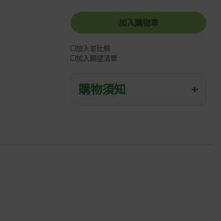
加入購物車
加入並比較
加入願望清單
購物須知
+
退/換貨須知
本網站消費者享有商品到貨七天鑑賞期
之權益(鑑賞期並非試用期)。
到貨七天內消費者有權申請退貨或換
貨；超過七天以上(含假日)，恕無法辦
理。
退回之商品必須是全新狀態且完整包裝
(含商品、附件、包裝、紙箱及所有附隨
文件或資料)。