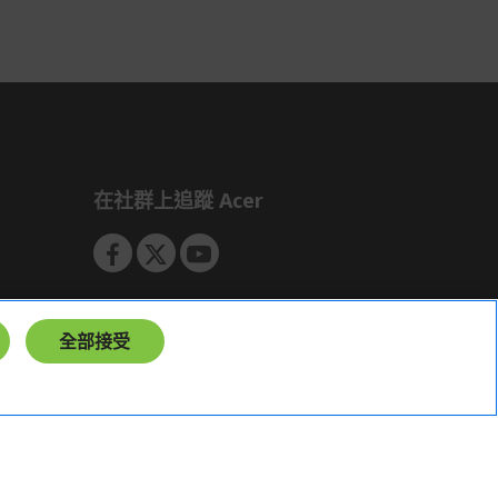
如有相關保固問題以及售後服務問題，
您可以透過專線或服務信箱聯繫客服。
付款方式
本網站提供以下付款方式：
信用卡一次付清：支援Visa、
Master Card及JCB卡別
在社群上追蹤 Acer
信用卡分期付款：限指定商品使
用，滿1千享3期0利率/滿1萬享3
期0利率/滿3萬享12期0利率
銀行帳戶轉帳：使用一次性虛擬
帳戶
全部接受
LINEPAY(含iPASS MONEY)
Apple Pay：須使用行動裝置
Samsung Wallet (原Samsung
Pay)：須使用行動裝置