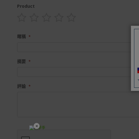
Product
1
2
3
4
5
star
stars
stars
stars
stars
暱稱
摘要
評論
×
開學裝備全面降價