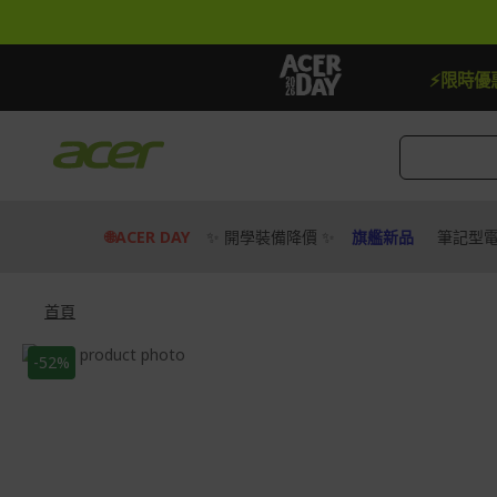
跳
到
內
容
【贈品】指定機種贈最高$888即享券
⚡限時優
🌐ACER DAY
✨ 開學裝備降價 ✨
旗艦新品
筆記型
首頁
Skip
-52%
to
Skip
the
to
end
the
of
beginning
the
of
images
the