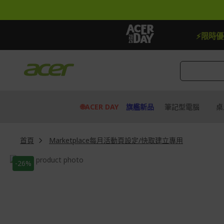
跳
到
內
容
【贈品】指定機種贈最高$888即享券
⚡限時
🌐ACER DAY
旗艦新品
筆記型電腦
桌
首頁
Marketplace每月活動頁設定/快取建立專用
Skip
-26%
to
Skip
the
to
end
the
of
beginning
the
of
images
the