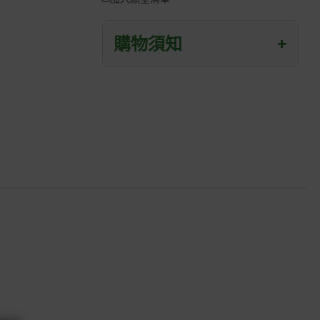
購物須知
+
退/換貨須知
本網站消費者享有商品到貨七天鑑賞期
之權益(鑑賞期並非試用期)。
到貨七天內消費者有權申請退貨或換
貨；超過七天以上(含假日)，恕無法辦
理。
退回之商品必須是全新狀態且完整包裝
(含商品、附件、包裝、紙箱及所有附隨
文件或資料)。
商品到貨後進行開箱前請全程錄影以確
保自身權益 ! 非商品本身瑕疵之退貨商
品若有上述不完整之情況，本公司有權
向消費者收取相應的整新費用。
*遊戲光碟、軟體等影音商品屬智慧財