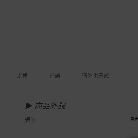
gallery
images
gallery
規格
評論
猜你也喜歡
更
多
▶ 商品外觀
資
訊
顏色
黑