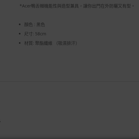
*Acer鴨舌帽機能性與造型兼具，讓你出門在外防曬又有型。
顏色 : 黑色
尺寸: 58cm
材質: 聚酯纖維 （吸濕排汗）
色