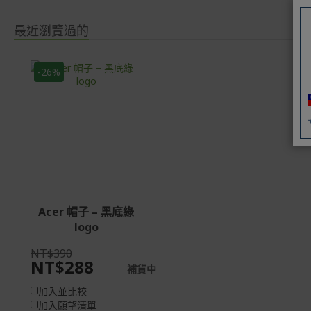
最近瀏覽過的
-26%
Acer 帽子 – 黑底綠
logo
NT$390
NT$288
補貨中
加入並比較
加入願望清單