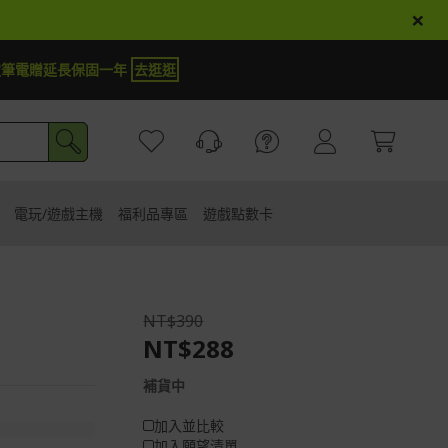
×
定筆電贈延長保固一年
去逛逛
電玩/遊戲主機
福利品專區
遊戲點數卡
NT$390
NT$288
補貨中
加入並比較
加入願望清單