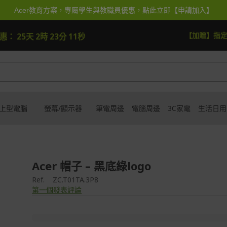
Acer教育方案，專屬學生與教職員優惠，點此立即【申請加入】
快去搶
【加贈】指
優惠：
25天 2時 23分 11秒
上型電腦
螢幕/顯示器
筆電周邊
電腦周邊
3C家電
生活日用
Acer 帽子 – 黑底綠logo
Ref.
ZC.T01TA.3P8
第一個發表評論