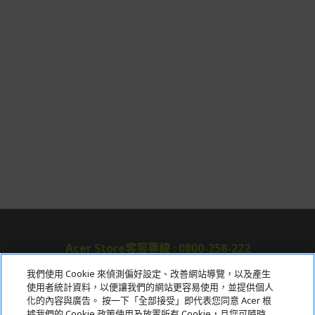
Acer Store客服專線 : 0800-258-222
我們使用 Cookie 來偵測偏好設定、改善網站導覽，以及產生
使用者統計資料，以便讓我們的網站更容易使用，並提供個人
關於宏碁
化的內容與廣告。 按一下「全部接受」即代表您同意 Acer 根
據我們的 Cookie 政策使用及放置所有 Cookie，且您可隨時