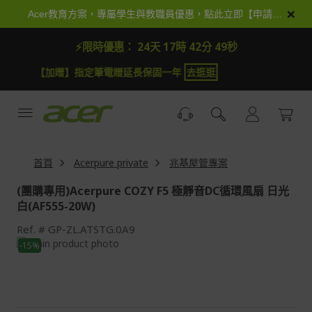
跳
×
Acer教育方案，專屬學生與教職員優惠，點此立即【申請加入】
到
內
⚡限時優惠：
24天 17時 42分 49秒
容
【加抽】全館Acer商品登錄再抽iPhone 18
試運氣
首頁
Acerpure private
兆基屋管專案
(團購專用)Acerpure COZY F5 極靜音DC循環風扇 日光
白(AF555-20W)
Ref.
GP-ZL.ATSTG.0A9
Skip
-15%
to
Skip
the
to
end
the
of
beginning