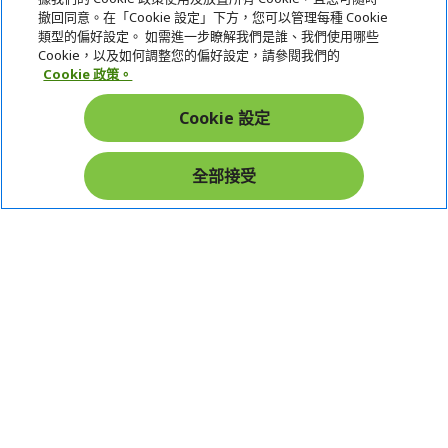
服務
撤回同意。在「Cookie 設定」下方，您可以管理每種 Cookie
類型的偏好設定。 如需進一步瞭解我們是誰、我們使用哪些
宏碁網路商城
Cookie，以及如何調整您的偏好設定，請參閱我們的
Cookie 政策。
帳戶
Cookie 設定
在社群上追蹤 Acer
全部接受
本網站提供之安全支付：
Acer Store | 宏碁官方商城 | 統一編號：20828393 | Acer 版權所有