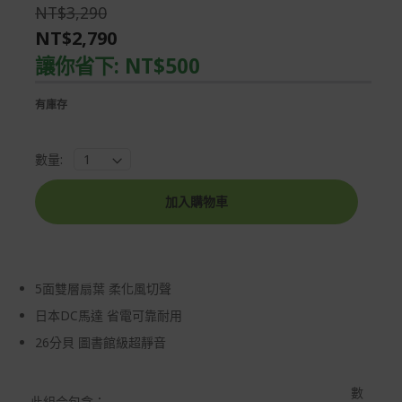
the
of
NT$3,290
images
the
NT$2,790
gallery
images
gallery
讓你省下:
NT$500
有庫存
數量:
加入購物車
5面雙層扇葉 柔化風切聲
日本DC馬達 省電可靠耐用
26分貝 圖書館級超靜音
數
此組合包含：