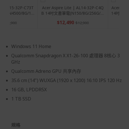
到貨七天內消費者有權申請退貨或換貨；超過七天以上(含
假日)，恕無法辦理。
Acer Aspire Lite｜AL15-32P-C73T
Acer Aspire Lite | AL
15.6吋文書輕薄筆電(N4500/8G/12
B 14吋文書筆電(N150/8
退回之商品必須是全新狀態且完整包裝(含商品、附件、包
8G/W11)
11)
$9,777
$12,490
裝、紙箱及所有附隨文件或資料)。
$11,900
$12,
商品到貨後進行開箱前請全程錄影以確保自身權益 ! 非商
品本身瑕疵之退貨商品若有上述不完整之情況，本公司有
權向消費者收取相應的整新費用。
Windows 11 Home
*遊戲光碟、軟體等影音商品屬智慧財產權之商品。依消費
Qualcomm Snapdragon X X1-26-100 處理器 8核心 3
者保護法第十九條第二項規定，一經拆封後恕不接受退換
GHz
貨。
Qualcomm Adreno GPU 共享內存
如有相關退換貨服務需求，您可以透過專線或服務信箱聯
35.6 cm (14") WUXGA (1920 x 1200) 16:10 IPS 120 Hz
繫客服。
16 GB, LPDDR5X
配送服務
1 TB SSD
本站商品除有特別標示收取運費之商品，其餘全館皆可免
運宅配到府。
Acer旗下品牌商品除可宅配配送全台各地外，部分商品可
以選擇配送至全台各地服務中心。
規格