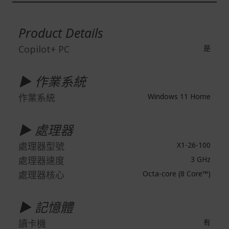
在消費者完成訂單付款後兩個工作天內會安排訂單出貨，
更
多
非Acer旗下品牌商品依配合廠商規範，可能會有無法配送
Product Details
資
外島的狀況，
訊
Copilot+ PC
是
您可以於「我的訂單」內查詢訂單出貨狀態 (路徑：我的帳
號 > 我的訂單)。
▶ 作業系統
實際的到貨時間依配合的物流商做安排，在無特殊狀況下
可在出貨後的兩個工作天內送達。
作業系統
Windows 11 Home
預購商品依商品頁面上的出貨時間安排，且有可能因實際
生產狀況有延後情況發生。
▶ 處理器
保固與售後服務
處理器型號
X1-26-100
Acer旗下品牌商品保固期限與說明請參考此連結：
http
處理器速度
3 GHz
s://www.acer.com/tw-zh/support/warranty/product-wa
rranties
處理器核心
Octa-core (8 Core™)
非Acer旗下品牌商品保固依各商品和之廠商有所不同，詳
情請參考商品說明。
▶ 記憶體
如有相關保固問題以及售後服務問題，您可以透過專線或
讀卡機
有
服務信箱聯繫客服。