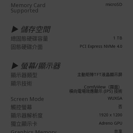
Memory Card
microSD
付款方式
Supported
本網站提供以下付款方式：
▶ 儲存空間
信用卡一次付清：支援Visa、Master Card及JCB卡
別
總固態硬碟容量
1 TB
信用卡分期付款：限指定商品使用，滿1千享3期0利
固態硬碟介面
PCI Express NVMe 4.0
率/滿1萬享3期0利率/滿3萬享12期0利率
銀行帳戶轉帳：使用一次性虛擬帳戶
▶ 螢幕/顯示器
LINEPAY(含iPASS MONEY)
顯示器類型
主動矩陣TFT液晶顯示屏
Apple Pay：須使用行動裝置
顯示技術
Samsung Wallet (原Samsung Pay)：須使用行動裝
ComfyView（霧面）
橫向電場效應顯示 (IPS) 技術
置
Screen Mode
WUXGA
觸控螢幕
否
顯示器解析度
1920 x 1200
獨立顯示卡
Adreno GPU
Graphics Memory
共享