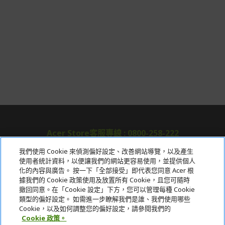
Acer Store客服專線 : 0800-258-222
我們使用 Cookie 來偵測偏好設定、改善網站導覽，以及產生
使用者統計資料，以便讓我們的網站更容易使用，並提供個人
關於宏碁
化的內容與廣告。 按一下「全部接受」即代表您同意 Acer 根
據我們的 Cookie 政策使用及放置所有 Cookie，且您可隨時
服務
撤回同意。在「Cookie 設定」下方，您可以管理每種 Cookie
類型的偏好設定。 如需進一步瞭解我們是誰、我們使用哪些
宏碁網路商城
Cookie，以及如何調整您的偏好設定，請參閱我們的
Cookie 政策。
帳戶