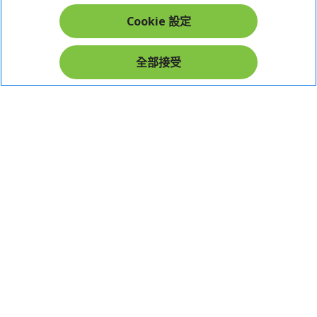
Cookie 設定
在社群上追蹤 Acer
全部接受
本網站提供之安全支付：
Acer Store | 宏碁官方商城 | 統一編號：20828393 | Acer 版權所有
台灣