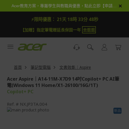
跳
×
Acer教育方案，專屬學生與教職員優惠，點此立即【申請加入】
到
內
⚡限時優惠：
21天 18時 33分 48秒
容
【加抽】全館Acer商品登錄再抽iPhone 18
試運氣
首頁
筆記型電腦
文書效能｜Aspire
Acer Aspire｜A14-11M-X7D9 14吋Copilot+ PC AI筆
電(Windows 11 Home/X1-26100/16G/1T)
Copilot+ PC
Ref.
NX.JP3TA.004
Skip
新品
to
Skip
the
to
end
the