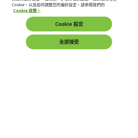
宏碁網路商城
Cookie，以及如何調整您的偏好設定，請參閱我們的
Cookie 政策。
帳戶
Cookie 設定
在社群上追蹤 Acer
全部接受
本網站提供之安全支付：
Acer Store | 宏碁官方商城 | 統一編號：20828393 | Acer 版權所有