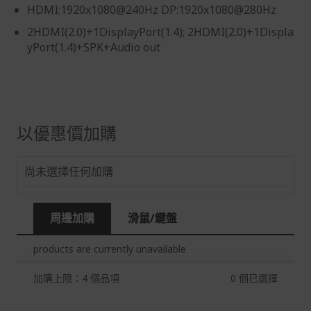
HDMI:1920x1080@240Hz DP:1920x1080@280Hz
假日)，恕無法辦理。
2HDMI(2.0)+1DisplayPort(1.4); 2HDMI(2.0)+1Displa
退回之商品必須是全新狀態且完整包裝(含商品、附件、包
yPort(1.4)+SPK+Audio out
裝、紙箱及所有附隨文件或資料)。
商品到貨後進行開箱前請全程錄影以確保自身權益 ! 非商
品本身瑕疵之退貨商品若有上述不完整之情況，本公司有
權向消費者收取相應的整新費用。
*遊戲光碟、軟體等影音商品屬智慧財產權之商品。依消費
以優惠價加購
者保護法第十九條第二項規定，一經拆封後恕不接受退換
貨。
尚未選擇任何加購
如有相關退換貨服務需求，您可以透過專線或服務信箱聯
繫客服。
配送服務
周邊加購
滑鼠/鍵盤
本站商品除有特別標示收取運費之商品，其餘全館皆可免
運宅配到府。
products are currently unavailable
Acer旗下品牌商品除可宅配配送全台各地外，部分商品可
加購上限：4 個品項
0
個已選擇
以選擇配送至全台各地服務中心。
在消費者完成訂單付款後兩個工作天內會安排訂單出貨，