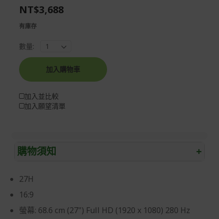
NT$3,688
gallery
images
gallery
有庫存
數量:
加入購物車
加入並比較
加入願望清單
購物須知
+
退/換貨須知
27H
本網站消費者享有商品到貨七天鑑賞期之權益(鑑賞期並非
16:9
試用期)。
螢幕: 68.6 cm (27") Full HD (1920 x 1080) 280 Hz
到貨七天內消費者有權申請退貨或換貨；超過七天以上(含