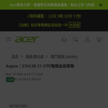
跳
×
Acer教育方案，專屬學生與教職員優惠，點此立即【申請加入】
到
內
⚡限時優惠：
22天 9時 20分 17秒
容
【加贈】指定筆電贈延長保固一年
去逛逛
首頁
螢幕/顯示器
戰鬥電競 Gaming
Aopen｜27HC5R Z1 27吋電競曲面螢幕
Ref.
MM.A1RTT.009
Skip
-54%
to
Skip
the
to
end
the
of
beginning
the
of
NT$7,999
images
the