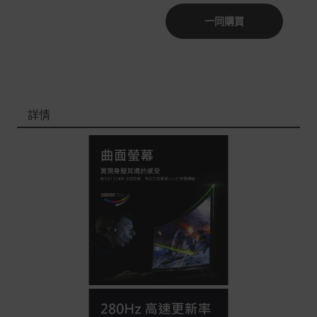
一同購買
非Acer旗下品牌商品依配合廠商規範，可能會有無法配送
外島的狀況，
您可以於「我的訂單」內查詢訂單出貨狀態 (路徑：我的帳
號 > 我的訂單)。
實際的到貨時間依配合的物流商做安排，在無特殊狀況下
詳情
可在出貨後的兩個工作天內送達。
預購商品依商品頁面上的出貨時間安排，且有可能因實際
生產狀況有延後情況發生。
保固與售後服務
Acer旗下品牌商品保固期限與說明請參考此連結：
http
s://www.acer.com/tw-zh/support/warranty/product-wa
rranties
非Acer旗下品牌商品保固依各商品和之廠商有所不同，詳
情請參考商品說明。
如有相關保固問題以及售後服務問題，您可以透過專線或
服務信箱聯繫客服。