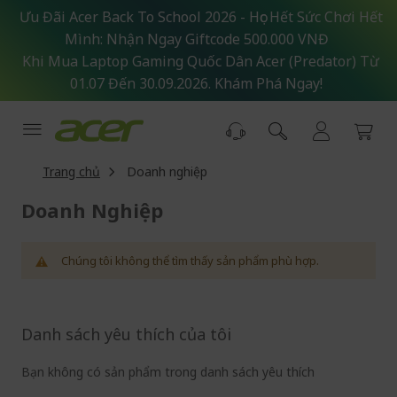
Skip
Ưu Đãi Acer Back To School 2026 - Học Hết Sức Chơi Hết
to
Mình: Nhận Ngay Giftcode 500.000 VNĐ
Content
Khi Mua Laptop Gaming Quốc Dân Acer (Predator) Từ
01.07 Đến 30.09.2026. Khám Phá Ngay!
Trang chủ
Doanh nghiệp
Doanh Nghiệp
Chúng tôi không thể tìm thấy sản phẩm phù hợp.
Danh sách yêu thích của tôi
Bạn không có sản phẩm trong danh sách yêu thích