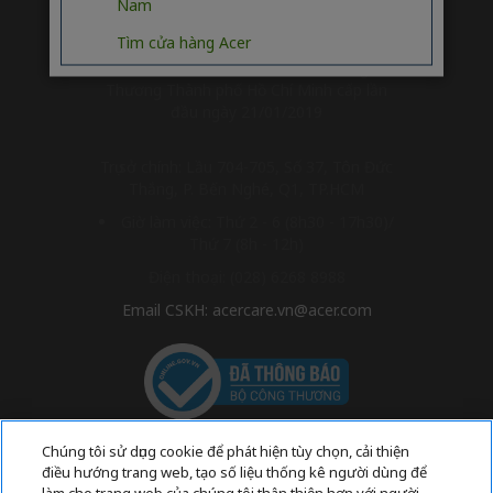
Nam
Tìm cửa hàng Acer
Giấy phép kinh doanh số
0301883398/KD-0301 do Sở Công
Thương Thành phố Hồ Chí Minh cấp lần
đầu ngày 21/01/2019
Trụ sở chính: Lầu 704-705, Số 37, Tôn Đức
Thắng, P. Bến Nghé, Q1, TP.HCM
Giờ làm việc: Thứ 2 - 6 (8h30 - 17h30)/
Thứ 7 (8h - 12h)
Điện thoại: (028) 6268 8988
Email CSKH: acercare.vn@acer.com
Chúng tôi sử dụng cookie để phát hiện tùy chọn, cải thiện
điều hướng trang web, tạo số liệu thống kê người dùng để