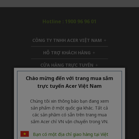
Hotline : 1900 96 96 01
CÔNG TY TNHH ACER VIỆT NAM
h
i
HỖ TRỢ KHÁCH HÀNG
h
d
i
d
CỬA HÀNG TRỰC TUYẾN
d
h
e
d
i
n
TÀI KHOẢN
Chào mừng đến với trang mua sắm
h
e
d
i
n
d
trực tuyến Acer Việt Nam
Kết Nối Với Chúng Tôi​
d
e
d
n
Chúng tôi xin thông báo bạn đang xem
e
sản phẩm ở một quốc gia khác. Tất cả
n
các sản phầm có sẵn trên trang mua
Giấy chứng nhận đăng ký doanh nghiệp
sắm Acer chỉ VN vận chuyển trong VN.
số 0301883398 do Sở Kế hoạch và Đầu
tư Thành phố Hồ Chí Minh cấp lần đầu
Bạn có một địa chỉ giao hàng tại Việt
ngày 23/05/2008