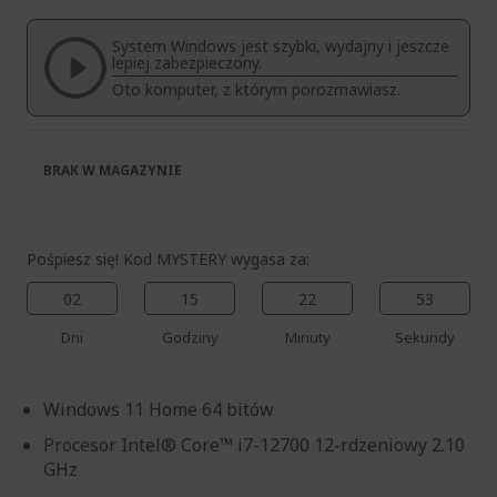
galerii
System Windows jest szybki, wydajny i jeszcze
lepiej zabezpieczony.
Oto komputer, z którym porozmawiasz.
BRAK W MAGAZYNIE
Pośpiesz się! Kod MYSTERY wygasa za:
02
15
22
52
Dni
Godziny
Minuty
Sekundy
Windows 11 Home 64 bitów
Procesor Intel® Core™ i7-12700 12-rdzeniowy 2.10
GHz