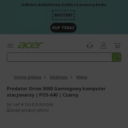
Przejdź
Odbierz dodatkową zniżkę za pomocą kodu:
do
treści
MYSTERY
KUP TERAZ
Strona główna
Desktopy
Wieże
Predator Orion 5000 Gamingowy komputer
stacjonarny | PO5-640 | Czarny
Nr ref
DG.E2UEP.006
Przejdź
na
Przejdź
koniec
na
galerii
początek