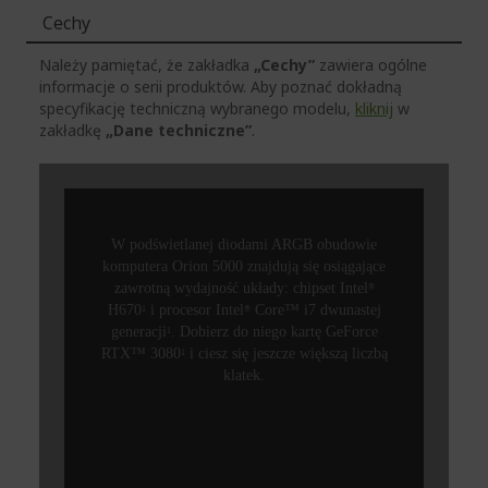
Cechy
Należy pamiętać, że zakładka
„Cechy”
zawiera ogólne
informacje o serii produktów. Aby poznać dokładną
specyfikację techniczną wybranego modelu,
kliknij
w
zakładkę
„Dane techniczne”
.