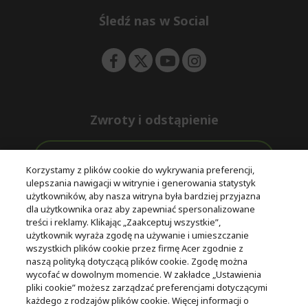
n
d
e
Śledź nas w Social
n
Zwroty i odstąpienie
Odstąpienie od umowy
Korzystamy z plików cookie do wykrywania preferencji,
ulepszania nawigacji w witrynie i generowania statystyk
Darmowa
Wsparcie
użytkowników, aby nasza witryna była bardziej przyjazna
Bezpieczne
ekspresowa
przed i po
dla użytkownika oraz aby zapewniać spersonalizowane
płatności
dostawa
zakupie
treści i reklamy. Klikając „Zaakceptuj wszystkie”,
użytkownik wyraża zgodę na używanie i umieszczanie
wszystkich plików cookie przez firmę Acer zgodnie z
© 2025 Acer Inc.
naszą polityką dotyczącą plików cookie. Zgodę można
Firma CPYou BV jest autoryzowanym sprzedawcą produktów i
wycofać w dowolnym momencie. W zakładce „Ustawienia
usług oferowanych w tym sklepie.
pliki cookie” możesz zarządzać preferencjami dotyczącymi
każdego z rodzajów plików cookie. Więcej informacji o