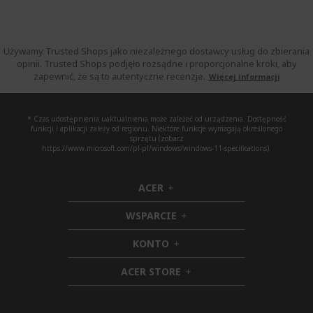
Używamy Trusted Shops jako niezależnego dostawcy usług do zbierania
opinii. Trusted Shops podjęło rozsądne i proporcjonalne kroki, aby
zapewnić, że są to autentyczne recenzje.
Więcej informacji
* Czas udostępnienia uaktualnienia może zależeć od urządzenia. Dostępność
funkcji i aplikacji zależy od regionu. Niektóre funkcje wymagają określonego
sprzętu (zobacz
https://www.microsoft.com/pl-pl/windows/windows-11-specifications).
ACER
h
i
WSPARCIE
d
h
d
i
KONTO
e
h
d
n
i
d
ACER STORE
d
e
h
d
n
i
e
d