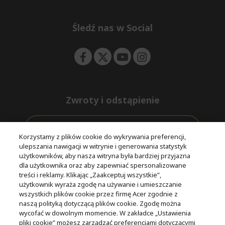
e
d
n
d
e
Śledź nas w Social
n
Zwroty i odstąpienie
Odstąpienie od umowy
Korzystamy z plików cookie do wykrywania preferencji,
ulepszania nawigacji w witrynie i generowania statystyk
Darmowa
Wsparcie
użytkowników, aby nasza witryna była bardziej przyjazna
Bezpieczne
ekspresowa
przed i po
dla użytkownika oraz aby zapewniać spersonalizowane
płatności
dostawa
zakupie
treści i reklamy. Klikając „Zaakceptuj wszystkie”,
użytkownik wyraża zgodę na używanie i umieszczanie
wszystkich plików cookie przez firmę Acer zgodnie z
© 2025 Acer Inc.
naszą polityką dotyczącą plików cookie. Zgodę można
Firma CPYou BV jest autoryzowanym sprzedawcą produktów i
wycofać w dowolnym momencie. W zakładce „Ustawienia
usług oferowanych w tym sklepie.
pliki cookie” możesz zarządzać preferencjami dotyczącymi