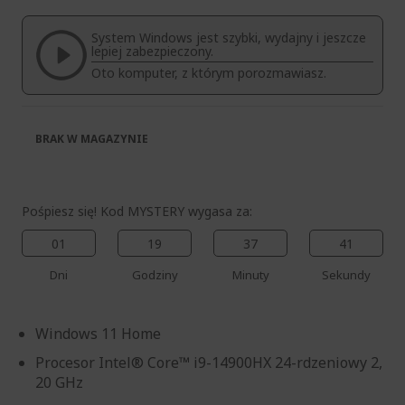
galerii
System Windows jest szybki, wydajny i jeszcze
lepiej zabezpieczony.
Oto komputer, z którym porozmawiasz.
BRAK W MAGAZYNIE
Pośpiesz się! Kod MYSTERY wygasa za:
01
19
37
41
Dni
Godziny
Minuty
Sekundy
Windows 11 Home
Procesor Intel® Core™ i9-14900HX 24-rdzeniowy 2,
20 GHz