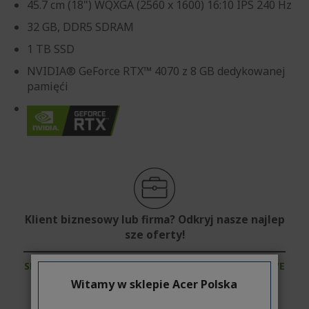
45.7 cm (18") WQXGA (2560 x 1600) 16:10 IPS 240 Hz
32 GB, DDR5 SDRAM
1 TB SSD
NVIDIA® GeForce RTX™ 4070 z 8 GB dedykowanej
pamięći
Klient biznesowy lub firma? Odkryj nasze najlep
sze oferty!
SKONTAKTUJ SIĘ Z NAMI
|
ZAŁÓŻ KONTO FIRMOWE
Witamy w sklepie Acer Polska