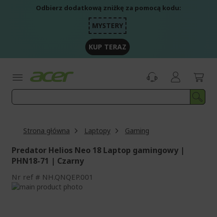
Przejdź
Odbierz dodatkową zniżkę za pomocą kodu:
do
treści
MYSTERY
KUP TERAZ
Strona główna
Laptopy
Gaming
Predator Helios Neo 18 Laptop gamingowy |
PHN18-71 | Czarny
Nr ref
NH.QNQEP.001
Przejdź
na
Przejdź
koniec
na
galerii
początek