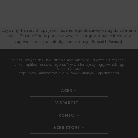
Używamy Trusted Shops jako niezależnego dostawcy usług do zbierania
opinii. Trusted Shops podjęło rozsądne i proporcjonalne kroki, aby
zapewnić, że są to autentyczne recenzje.
Więcej informacji
* Czas udostępnienia uaktualnienia może zależeć od urządzenia. Dostępność
funkcji i aplikacji zależy od regionu. Niektóre funkcje wymagają określonego
sprzętu (zobacz
https://www.microsoft.com/pl-pl/windows/windows-11-specifications).
ACER
h
i
WSPARCIE
d
h
d
i
KONTO
e
h
d
n
i
d
ACER STORE
d
e
h
d
n
i