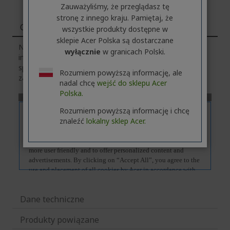
Zauważyliśmy, że przeglądasz tę
stronę z innego kraju. Pamiętaj, że
Cechy
wszystkie produkty dostępne w
sklepie Acer Polska są dostarczane
Należy pamiętać, że zakładka
„Cechy”
zawiera ogólne
wyłącznie
w granicach Polski.
informacje o serii produktów. Aby poznać dokładną
specyfikację techniczną wybranego modelu,
kliknij
w
Rozumiem powyższą informację, ale
zakładkę
„Dane techniczne”
.
nadal chcę
wejść do sklepu Acer
Polska.
Rozumiem powyższą informację i chcę
znaleźć
lokalny sklep Acer.
Dane techniczne
Produkty powiązane