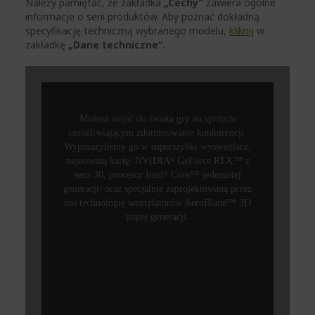
Należy pamiętać, że zakładka
„Cechy”
zawiera ogólne
informacje o serii produktów. Aby poznać dokładną
specyfikację techniczną wybranego modelu,
kliknij
w
zakładkę
„Dane techniczne”
.