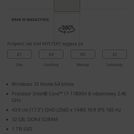
galerii
BRAK W MAGAZYNIE
Pośpiesz się! Kod MYSTERY wygasa za:
01
04
05
32
Dni
Godziny
Minuty
Sekundy
Windows 10 Home 64 bitów
Procesor Intel® Core™ i7-11800H 8-rdzeniowy 2.40
GHz
43.9 cm (17.3") QHD (2560 x 1440) 16:9 IPS 165 Hz
32 GB, DDR4 SDRAM
1 TB SSD