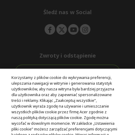
n
d
e
Śledź nas w Social
n
Zwroty i odstąpienie
Odstąpienie od umowy
Korzystamy z plików cookie do wykrywania preferencji,
ulepszania nawigacji w witrynie i generowania statystyk
Darmowa
Wsparcie
użytkowników, aby nasza witryna była bardziej przyjazna
Bezpieczne
ekspresowa
przed i po
dla użytkownika oraz aby zapewniać spersonalizowane
płatności
dostawa
zakupie
treści i reklamy. Klikając „Zaakceptuj wszystkie”,
użytkownik wyraża zgodę na używanie i umieszczanie
wszystkich plików cookie przez firmę Acer zgodnie z
© 2025 Acer Inc.
naszą polityką dotyczącą plików cookie. Zgodę można
Firma CPYou BV jest autoryzowanym sprzedawcą produktów i
wycofać w dowolnym momencie. W zakładce „Ustawienia
usług oferowanych w tym sklepie.
pliki cookie” możesz zarządzać preferencjami dotyczącymi
każdego z rodzajów plików cookie. Więcej informacji o