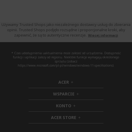
Używamy Trusted Shops jako niezależnego dostawcy usług do zbierania
opinii. Trusted Shops podjęło rozsądne i proporcjonalne kroki, aby
zapewnić, że są to autentyczne recenzje.
Więcej informacji
* Czas udostępnienia uaktualnienia może zależeć od urządzenia. Dostępność
funkcji i aplikacji zależy od regionu. Niektóre funkcje wymagają określonego
sprzętu (zobacz
https://www.microsoft.com/pl-pl/windows/windows-11-specifications).
ACER
h
i
WSPARCIE
d
h
d
i
KONTO
e
h
d
n
i
d
ACER STORE
d
e
h
d
n
i
e
d