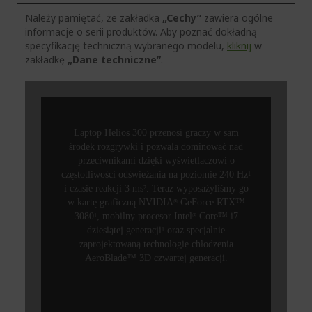
Należy pamiętać, że zakładka
„Cechy”
zawiera ogólne
informacje o serii produktów. Aby poznać dokładną
specyfikację techniczną wybranego modelu,
kliknij
w
zakładkę
„Dane techniczne”
.