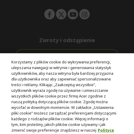
n
Zwroty i odstąpienie
Odstąpienie od umowy
Korzystamy z plików cookie do wykrywania preferencji,
ulepszania nawigacji w witrynie i generowania statystyk
Darmowa
Wsparcie
użytkowników, aby nasza witryna była bardziej przyjazna
Bezpieczne
ekspresowa
przed i po
dla użytkownika oraz aby zapewniać spersonalizowane
płatności
dostawa
zakupie
treści i reklamy. Klikając „Zaakceptuj wszystkie”,
użytkownik wyraża zgodę na używanie i umieszczanie
wszystkich plików cookie przez firmę Acer zgodnie z
© 2025 Acer Inc.
naszą polityką dotyczącą plików cookie. Zgodę można
Firma CPYou BV jest autoryzowanym sprzedawcą produktów i
wycofać w dowolnym momencie. W zakładce „Ustawienia
usług oferowanych w tym sklepie.
pliki cookie” możesz zarządzać preferencjami dotyczącymi
każdego z rodzajów plików cookie. Więcej informacji o
tym, kim jesteśmy, jakich plików cookie używamy i jak
zmienić swoje preferencje znajdziesz w naszej
Polityce