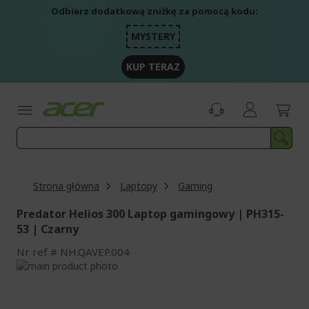
Przejdź
Odbierz dodatkową zniżkę za pomocą kodu:
do
treści
MYSTERY
KUP TERAZ
Strona główna
Laptopy
Gaming
Predator Helios 300 Laptop gamingowy | PH315-
53 | Czarny
Nr ref
NH.QAVEP.004
Przejdź
na
Przejdź
koniec
na
galerii
początek