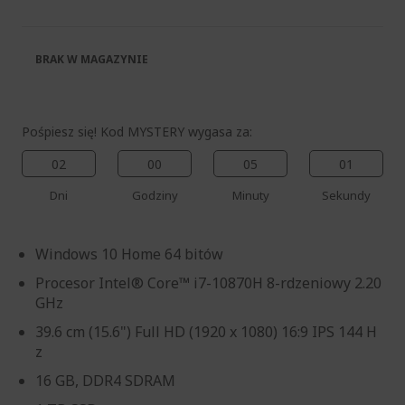
galerii
BRAK W MAGAZYNIE
Pośpiesz się! Kod MYSTERY wygasa za:
02
00
05
00
Dni
Godziny
Minuty
Sekundy
Windows 10 Home 64 bitów
Procesor Intel® Core™ i7-10870H 8-rdzeniowy 2.20
GHz
39.6 cm (15.6") Full HD (1920 x 1080) 16:9 IPS 144 H
z
16 GB, DDR4 SDRAM