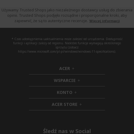
Używamy Trusted Shops jako niezależnego dostawcy usług do zbierania
opinii. Trusted Shops podjęło rozsądne i proporcjonalne kroki, aby
zapewnić, że są to autentyczne recenzje.
Więcej informacji
* Czas udostępnienia uaktualnienia może zależeć od urządzenia. Dostępność
funkcji i aplikacji zależy od regionu. Niektóre funkcje wymagają określonego
sprzętu (zobacz
https://www.microsoft.com/pl-pl/windows/windows-11-specifications).
ACER
h
i
WSPARCIE
d
h
d
i
KONTO
e
h
d
n
i
d
ACER STORE
d
e
h
d
n
i
e
d
n
d
e
Śledź nas w Social