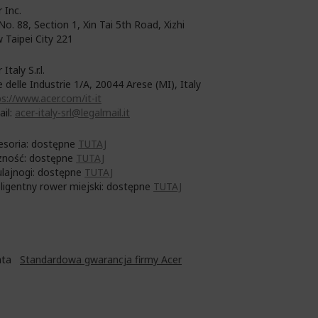
 Inc.
No. 88, Section 1, Xin Tai 5th Road, Xizhi
 Taipei City 221
 Italy S.r.l.
e delle Industrie 1/A, 20044 Arese (MI), Italy
s://www.acer.com/it-it
ail:
acer-italy-srl@legalmail.it
esoria: dostępne
TUTAJ
zność: dostępne
TUTAJ
ulajnogi: dostępne
TUTAJ
eligentny rower miejski: dostępne
TUTAJ
Lata
Standardowa gwarancja firmy Acer