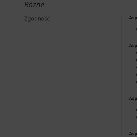
Różne
Zgodność
Asp
Asp
Asp
Asp