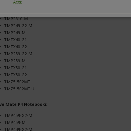
Acer.
velMate P2 Notebooki:
TMP2510-M
TMP249-G2-M
TMP249-M
TMTX40-G1
TMTX40-G2
TMP259-G2-M
TMP259-M
TMTX50-G1
TMTX50-G2
TMZ5-502MT-
TMZ5-502MT-U
velMate P4 Notebooki:
TMP459-G2-M
TMP459-M
TMP449-G2-M