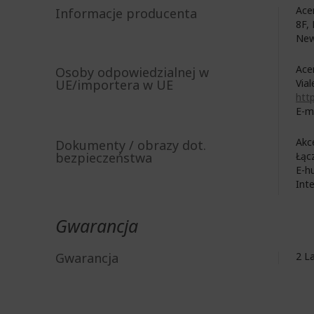
Acer
Informacje producenta
8F, 
New
Acer
Osoby odpowiedzialnej w
UE/importera w UE
Vial
http
E-m
Akc
Dokumenty / obrazy dot.
bezpieczeństwa
Łąc
E-h
Int
Gwarancja
Gwarancja
2 