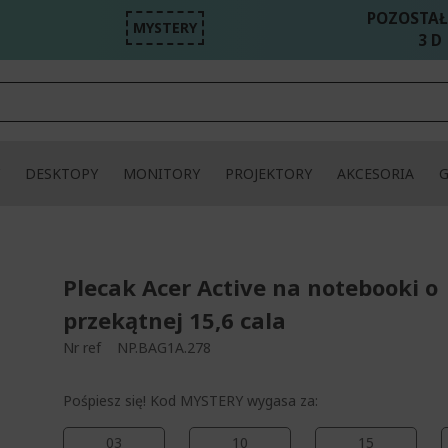
POZOSTAŁ
MYSTERY
3 D 
DESKTOPY
MONITORY
PROJEKTORY
AKCESORIA
Plecak Acer Active na notebooki o
przekątnej 15,6 cala
Nr ref
NP.BAG1A.278
Pośpiesz się! Kod MYSTERY wygasa za:
03
10
15