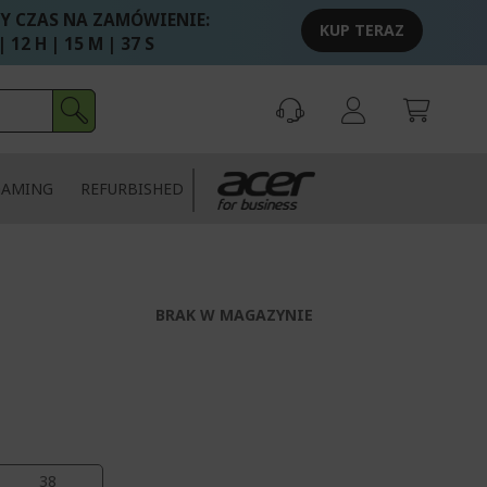
Y CZAS NA ZAMÓWIENIE:
KUP TERAZ
| 12 H | 15 M | 36 S
GAMING
REFURBISHED
BRAK W MAGAZYNIE
37