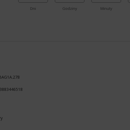
Dni
Godziny
Minuty
BAG1A.278
3883446518
ry