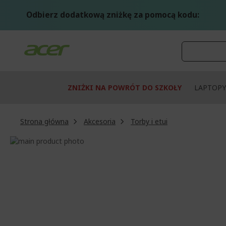
Przejdź
do
Odbierz dodatkową zniżkę za pomocą kodu:
treści
ZNIŻKI NA POWRÓT DO SZKOŁY
LAPTOPY
Strona główna
Akcesoria
Torby i etui
Przejdź
na
Przejdź
koniec
na
galerii
początek
galerii