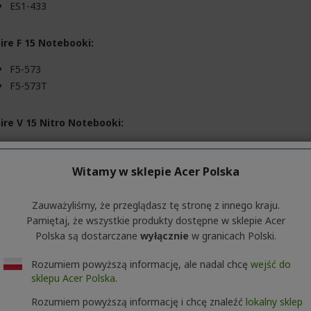
ES1-433
ire F 15 Notebooki:
F5-573
F5-573T
ire V 15 Nitro Notebooki:
VN7-593
Witamy w sklepie Acer Polska
omebook 14 Notebooki:
Zauważyliśmy, że przeglądasz tę stronę z innego kraju.
CB3-431
Pamiętaj, że wszystkie produkty dostępne w sklepie Acer
Polska są dostarczane
wyłącznie
w granicach Polski.
ensa 15 Notebooki:
Rozumiem powyższą informację, ale nadal chcę
wejść do
EX2519
sklepu Acer Polska.
EX2540
Rozumiem powyższą informację i chcę znaleźć
lokalny sklep