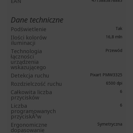
EAN
4713883878883
Dane techniczne
Podświetlenie
Tak
Ilości kolorów
16,8 mln
iluminacji
Technologia
Przewód
łączności
urządzenia
wskazującego
Detekcja ruchu
Pixart PMW3325
Rozdzielczość ruchu
6500 dpi
Całkowita liczba
6
przycisków
Liczba
6
programowanych
przyciskÃ³w
Ergonomiczne
Symetryczna
dopasowanie