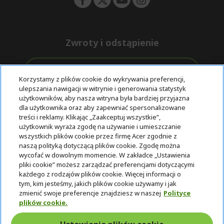
Zwroty i odstąpienie
Odstąpienie od umowy
Korzystamy z plików cookie do wykrywania preferencji,
ulepszania nawigacji w witrynie i generowania statystyk
Darmowa
Wsparcie
użytkowników, aby nasza witryna była bardziej przyjazna
Bezpieczne
ekspresowa
przed i po
dla użytkownika oraz aby zapewniać spersonalizowane
płatności
dostawa
zakupie
treści i reklamy. Klikając „Zaakceptuj wszystkie”,
użytkownik wyraża zgodę na używanie i umieszczanie
wszystkich plików cookie przez firmę Acer zgodnie z
© 2025 Acer Inc.
naszą polityką dotyczącą plików cookie. Zgodę można
Firma CPYou BV jest autoryzowanym sprzedawcą produktów i
wycofać w dowolnym momencie. W zakładce „Ustawienia
usług oferowanych w tym sklepie.
pliki cookie” możesz zarządzać preferencjami dotyczącymi
każdego z rodzajów plików cookie. Więcej informacji o
tym, kim jesteśmy, jakich plików cookie używamy i jak
zmienić swoje preferencje znajdziesz w naszej
Polityce
plików cookie.