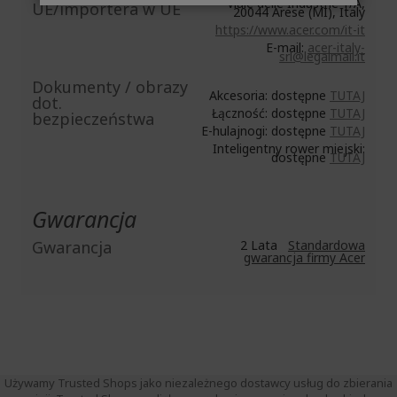
Viale delle Industrie 1/A,
UE/importera w UE
20044 Arese (MI), Italy
https://www.acer.com/it-it
E-mail:
acer-italy-
srl@legalmail.it
Dokumenty / obrazy
Akcesoria: dostępne
TUTAJ
dot.
Łączność: dostępne
TUTAJ
bezpieczeństwa
E-hulajnogi: dostępne
TUTAJ
Inteligentny rower miejski:
dostępne
TUTAJ
Gwarancja
Gwarancja
2 Lata
Standardowa
gwarancja firmy Acer
Używamy Trusted Shops jako niezależnego dostawcy usług do zbierania