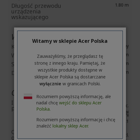
Długość przewodu
1.80 m
urządzenia
wskazującego
Właściwości fizyczne
Witamy w sklepie Acer Polska
Kolor
Czarny
Wysokość
44 mm
Zauważyliśmy, że przeglądasz tę
stronę z innego kraju. Pamiętaj, że
Szerokość
74 mm
wszystkie produkty dostępne w
Długość
127 mm
sklepie Acer Polska są dostarczane
wyłącznie
w granicach Polski.
Ogólne informacje produktu
Rozumiem powyższą informację, ale
Informacje
nadal chcę
wejść do sklepu Acer
Acer Inc.
producenta
Polska.
8F, No. 88, Section 1, Xin Tai
5th Road, Xizhi
Rozumiem powyższą informację i chcę
New Taipei City 221
znaleźć
lokalny sklep Acer.
Osoby
Acer Italy S.r.l.
odpowiedzialnej w