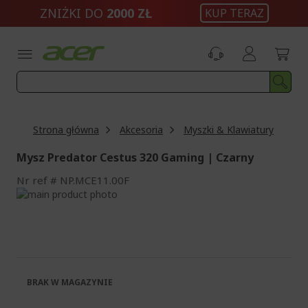
Przejdź
ZNIŻKI DO
2000 ZŁ
KUP TERAZ
do
treści
Strona główna
Akcesoria
Myszki & Klawiatury
Mysz Predator Cestus 320 Gaming | Czarny
Nr ref
NP.MCE11.00F
Przejdź
na
Przejdź
koniec
na
galerii
początek
galerii
BRAK W MAGAZYNIE