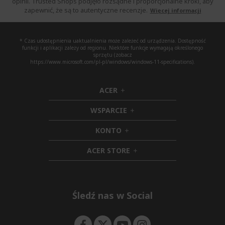
opinii. Trusted Shops podjęło rozsądne i proporcjonalne kroki, aby
zapewnić, że są to autentyczne recenzje.
Więcej informacji
* Czas udostępnienia uaktualnienia może zależeć od urządzenia. Dostępność
funkcji i aplikacji zależy od regionu. Niektóre funkcje wymagają określonego
sprzętu (zobacz
https://www.microsoft.com/pl-pl/windows/windows-11-specifications).
ACER
h
i
WSPARCIE
d
h
d
i
KONTO
e
h
d
n
i
d
ACER STORE
d
e
h
d
n
i
e
d
n
d
e
Śledź nas w Social
n