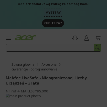
Przejdź
Odbierz dodatkową zniżkę za pomocą kodu:
do
treści
MYSTERY
KUP TERAZ
Strona główna
Akcesoria
Gwarancje i oprogramowanie
McAfee LiveSafe - Nieograniczonej Liczby
Urządzeń – 3 lata
Nr ref
MAF.LS3YRS.000
Przejdź
na
Przejdź
koniec
na