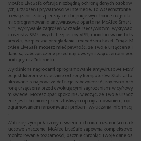
McAfee LiveSafe oferuje niezbędną ochronę danych osobow
ych, urządzeń i prywatności w Internecie. To wszechstronne
rozwiązanie zabezpieczające obejmuje wyróżnione nagroda
mi oprogramowanie antywirusowe oparte na McAfee Smart
AI™, wykrywanie zagrożeń w czasie rzeczywistym, wykrywac
z oszustw SMS-owych, bezpieczny VPN, monitorowanie tożs
amości, bezpieczne przeglądanie i menedżera haseł. Dzięki M
cAfee LiveSafe możesz mieć pewność, że Twoje urządzenia i
dane są zabezpieczone przed najnowszymi zagrożeniami poc
hodzącymi z Internetu.
Wyróżnione nagrodami oprogramowanie antywirusowe McAf
ee jest liderem w dziedzinie ochrony komputerów. Stale aktu
alizowane o najnowsze definicje zabezpieczeń, zapewnia och
ronę urządzenia przed ewoluującymi zagrożeniami w cyfrowy
m świecie. Możesz spać spokojnie, wiedząc, że Twoje urządz
enie jest chronione przed złośliwym oprogramowaniem, opr
ogramowaniem ransomware i próbami wyłudzania informacj
i.
W dzisiejszym połączonym świecie ochrona tożsamości ma k
luczowe znaczenie. McAfee LiveSafe zapewnia kompleksowe
monitorowanie tożsamości, bacznie chroniąc Twoje dane os