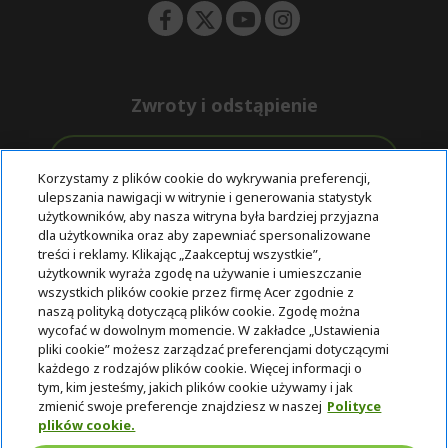
Zwroty i odstąpienie
Odstąpienie od umowy
Korzystamy z plików cookie do wykrywania preferencji,
ulepszania nawigacji w witrynie i generowania statystyk
Darmowa
Wsparcie
użytkowników, aby nasza witryna była bardziej przyjazna
Bezpieczne
ekspresowa
przed i po
dla użytkownika oraz aby zapewniać spersonalizowane
płatności
dostawa
zakupie
treści i reklamy. Klikając „Zaakceptuj wszystkie”,
użytkownik wyraża zgodę na używanie i umieszczanie
wszystkich plików cookie przez firmę Acer zgodnie z
© 2025 Acer Inc.
naszą polityką dotyczącą plików cookie. Zgodę można
Firma CPYou BV jest autoryzowanym sprzedawcą produktów i
wycofać w dowolnym momencie. W zakładce „Ustawienia
usług oferowanych w tym sklepie.
pliki cookie” możesz zarządzać preferencjami dotyczącymi
każdego z rodzajów plików cookie. Więcej informacji o
tym, kim jesteśmy, jakich plików cookie używamy i jak
zmienić swoje preferencje znajdziesz w naszej
Polityce
plików cookie.