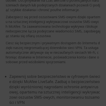
obowe. Otrzymywanie na czas alertów o potencjalnych naru
szeniach danych lub podejrzanych działaniach pozwoli Ci podj
ąć szybkie działania i chronić poufne informacje.
Zabezpiecz się przed oszustwami SMS-owymi dzięki opartem
u na sztucznej inteligencji wykrywaczowi oszustw SMS-owyc
h McAfee. Ta zaawansowana technologia wykrywa i blokuje
niebezpieczne łącza podejrzane wiadomości SMS, zapobiegaj
ąc staniu się ofiarą oszustwa.
Ciesz się bezpiecznym i prywatnym dostępem do Internetu d
zięki naszej niegromadzącej dzienników sieci VPN. Ta usługa
automatycznie aktywuje się w niezaufanych sieciach Wi-Fi, c
hroniąc działania w Internecie, poświadczenia konta i dane o
sobowe przed wścibskimi spojrzeniami.
Zapewnij sobie bezpieczeństwo w cyfrowym świeci
e dzięki McAfee LiveSafe. Zadbaj o bezpieczeństwo
dzięki wyróżnionej nagrodami ochronie antywirus
owej, opartemu na sztucznej inteligencji wykrywac
zowi oszustw SMS-owych, monitorowaniu tożsamo
ści i VPN