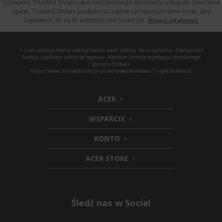
Używamy Trusted Shops jako niezależnego dostawcy usług do zbierania
opinii. Trusted Shops podjęło rozsądne i proporcjonalne kroki, aby
zapewnić, że są to autentyczne recenzje.
Więcej informacji
* Czas udostępnienia uaktualnienia może zależeć od urządzenia. Dostępność
funkcji i aplikacji zależy od regionu. Niektóre funkcje wymagają określonego
sprzętu (zobacz
https://www.microsoft.com/pl-pl/windows/windows-11-specifications).
ACER
h
i
WSPARCIE
d
h
d
i
KONTO
e
h
d
n
i
d
ACER STORE
d
e
h
d
n
i
e
d
n
d
e
Śledź nas w Social
n