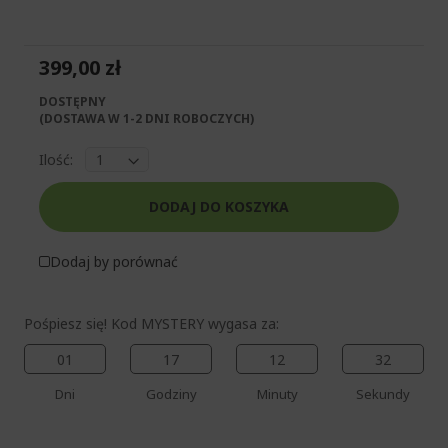
galerii
początek
galerii
399,00 zł
DOSTĘPNY
(DOSTAWA W 1-2 DNI ROBOCZYCH)​
Ilość:
DODAJ DO KOSZYKA
%%%%%%%%%%%%%%
%%%%%%%%%%%%%%
Dodaj by porównać
%%%%%%%%%%%%%%
%%%%%%%%%%%%%%
Odbierz dodatkową zniżkę za
%%%%%%%%%%%%%%
Pośpiesz się! Kod MYSTERY wygasa za:
pomocą kodu
01
17
12
32
Dni
Godziny
Minuty
Sekundy