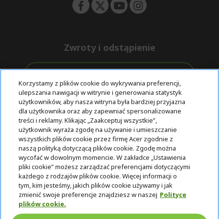
Zwroty i odstąpienie
Odstąpienie od umowy
Korzystamy z plików cookie do wykrywania preferencji,
ulepszania nawigacji w witrynie i generowania statystyk
Darmowa
Wsparcie
użytkowników, aby nasza witryna była bardziej przyjazna
Bezpieczne
ekspresowa
przed i po
dla użytkownika oraz aby zapewniać spersonalizowane
płatności
dostawa
zakupie
treści i reklamy. Klikając „Zaakceptuj wszystkie”,
użytkownik wyraża zgodę na używanie i umieszczanie
wszystkich plików cookie przez firmę Acer zgodnie z
© 2025 Acer Inc.
naszą polityką dotyczącą plików cookie. Zgodę można
Firma CPYou BV jest autoryzowanym sprzedawcą produktów i
wycofać w dowolnym momencie. W zakładce „Ustawienia
usług oferowanych w tym sklepie.
pliki cookie” możesz zarządzać preferencjami dotyczącymi
każdego z rodzajów plików cookie. Więcej informacji o
tym, kim jesteśmy, jakich plików cookie używamy i jak
zmienić swoje preferencje znajdziesz w naszej
Polityce
plików cookie.