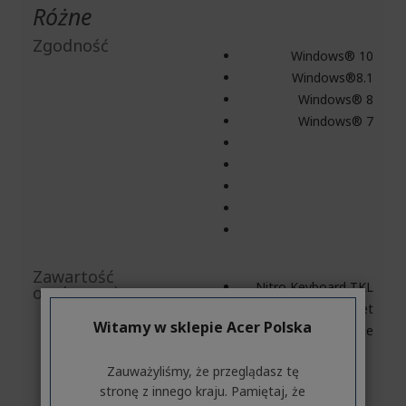
Różne
Zgodność
Windows® 10
Windows®8.1
Windows® 8
Windows® 7
Zawartość
Nitro Keyboard TKL
opakowania
Warranty Booklet
Witamy w sklepie Acer Polska
Quick Start Guide
Zauważyliśmy, że przeglądasz tę
stronę z innego kraju. Pamiętaj, że