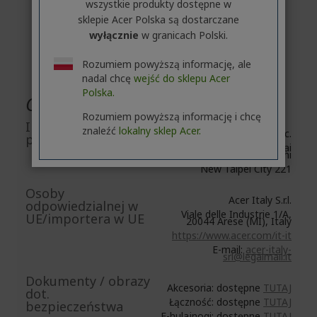
wszystkie produkty dostępne w
sklepie Acer Polska są dostarczane
wyłącznie
w granicach Polski.
Rozumiem powyższą informację, ale
nadal chcę
wejść do sklepu Acer
Polska.
Ogólne informacje produktu
Rozumiem powyższą informację i chcę
Informacje
znaleźć
lokalny sklep Acer.
Acer Inc.
producenta
8F, No. 88, Section 1, Xin Tai
5th Road, Xizhi
New Taipei City 221
Osoby
Acer Italy S.r.l.
odpowiedzialnej w
Viale delle Industrie 1/A,
UE/importera w UE
20044 Arese (MI), Italy
https://www.acer.com/it-it
E-mail:
acer-italy-
srl@legalmail.it
Dokumenty / obrazy
Akcesoria: dostępne
TUTAJ
dot.
Łączność: dostępne
TUTAJ
bezpieczeństwa
E-hulajnogi: dostępne
TUTAJ