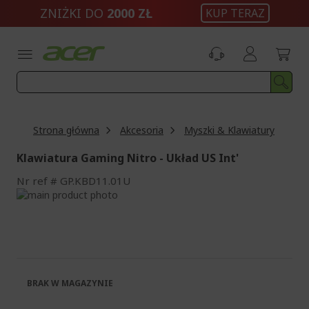
Przejdź
ZNIŻKI DO
2000 ZŁ
KUP TERAZ
do
treści
Strona główna
Akcesoria
Myszki & Klawiatury
Klawiatura Gaming Nitro - Układ US Int'
Nr ref
GP.KBD11.01U
Przejdź
na
Przejdź
koniec
na
galerii
początek
galerii
BRAK W MAGAZYNIE