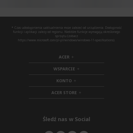
* Czas udostępnienia uaktualnienia może zależeć od urządzenia. Dostępność
funkcji i aplikacji zależy od regionu. Niektóre funkcje wymagają określonego
sprzętu (zobacz
https://www.microsoft.com/pl-pl/windows/windows-11-specifications).
ACER
h
i
WSPARCIE
d
h
d
i
KONTO
e
h
d
n
i
d
ACER STORE
d
e
h
d
n
i
e
d
n
d
e
Śledź nas w Social
n