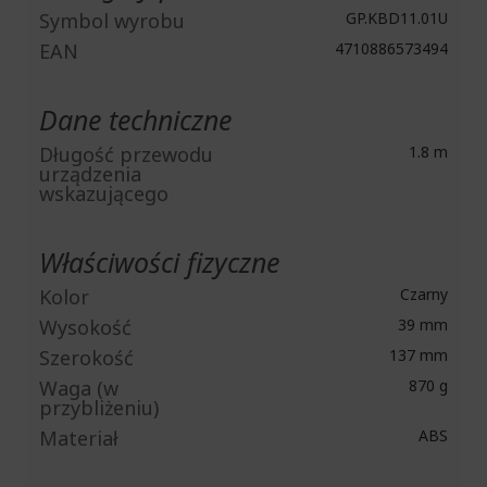
Symbol wyrobu
GP.KBD11.01U
EAN
4710886573494
Dane techniczne
Długość przewodu
1.8 m
urządzenia
wskazującego
Właściwości fizyczne
Kolor
Czarny
Wysokość
39 mm
Szerokość
137 mm
Waga (w
870 g
przybliżeniu)
Materiał
ABS