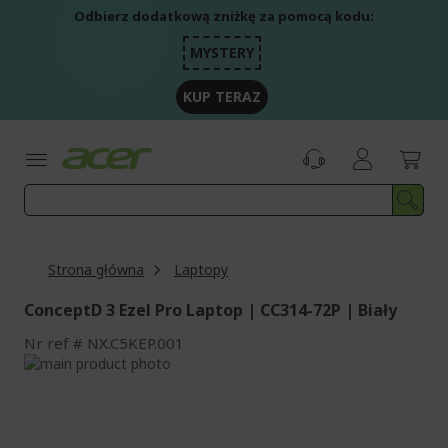
Przejdź
Odbierz dodatkową zniżkę za pomocą kodu:
do
treści
MYSTERY
KUP TERAZ
Strona główna
Laptopy
ConceptD 3 Ezel Pro Laptop | CC314-72P | Biały
Nr ref
NX.C5KEP.001
Przejdź
na
Przejdź
koniec
na
galerii
początek
galerii