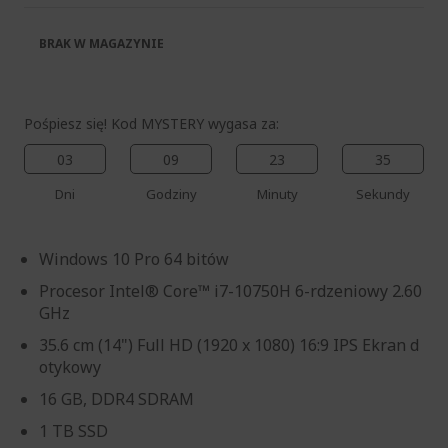
BRAK W MAGAZYNIE
Pośpiesz się! Kod MYSTERY wygasa za:
03
09
23
34
Dni
Godziny
Minuty
Sekundy
Windows 10 Pro 64 bitów
Procesor Intel® Core™ i7-10750H 6-rdzeniowy 2.60
GHz
35.6 cm (14") Full HD (1920 x 1080) 16:9 IPS Ekran d
otykowy
16 GB, DDR4 SDRAM
1 TB SSD