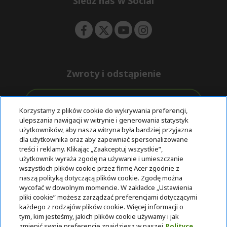
Śledź nas w Social
n
Zwroty i odstąpienie
Odstąpienie od umowy
Korzystamy z plików cookie do wykrywania preferencji,
ulepszania nawigacji w witrynie i generowania statystyk
Darmowa
Wsparcie
użytkowników, aby nasza witryna była bardziej przyjazna
Bezpieczne
ekspresowa
przed i po
dla użytkownika oraz aby zapewniać spersonalizowane
płatności
dostawa
zakupie
treści i reklamy. Klikając „Zaakceptuj wszystkie”,
użytkownik wyraża zgodę na używanie i umieszczanie
wszystkich plików cookie przez firmę Acer zgodnie z
© 2025 Acer Inc.
naszą polityką dotyczącą plików cookie. Zgodę można
Firma CPYou BV jest autoryzowanym sprzedawcą produktów i
wycofać w dowolnym momencie. W zakładce „Ustawienia
usług oferowanych w tym sklepie.
pliki cookie” możesz zarządzać preferencjami dotyczącymi
każdego z rodzajów plików cookie. Więcej informacji o
tym, kim jesteśmy, jakich plików cookie używamy i jak
zmienić swoje preferencje znajdziesz w naszej
Polityce