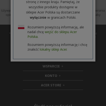
stronę z innego kraju. Pamiętaj, że
wszystkie produkty dostępne w
Używamy Trusted Shops jako niezależnego dostawcy usług do zbierania
sklepie Acer Polska są dostarczane
opinii. Trusted Shops podjęło rozsądne i proporcjonalne kroki, aby
wyłącznie
w granicach Polski.
zapewnić, że są to autentyczne recenzje.
Więcej informacji
Rozumiem powyższą informację, ale
nadal chcę
wejść do sklepu Acer
* Czas udostępnienia uaktualnienia może zależeć od urządzenia. Dostępność
Polska.
funkcji i aplikacji zależy od regionu. Niektóre funkcje wymagają określonego
sprzętu (zobacz
https://www.microsoft.com/pl-pl/windows/windows-11-specifications).
Rozumiem powyższą informację i chcę
znaleźć
lokalny sklep Acer.
ACER
h
i
WSPARCIE
d
h
d
i
KONTO
e
h
d
n
i
d
ACER STORE
d
e
h
d
n
i
e
d
n
d
e