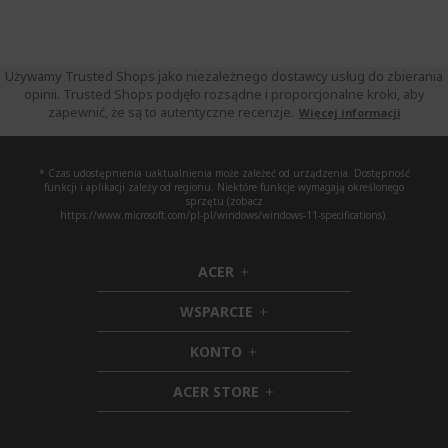
Używamy Trusted Shops jako niezależnego dostawcy usług do zbierania
opinii. Trusted Shops podjęło rozsądne i proporcjonalne kroki, aby
zapewnić, że są to autentyczne recenzje.
Więcej informacji
* Czas udostępnienia uaktualnienia może zależeć od urządzenia. Dostępność
funkcji i aplikacji zależy od regionu. Niektóre funkcje wymagają określonego
sprzętu (zobacz
https://www.microsoft.com/pl-pl/windows/windows-11-specifications).
ACER
h
i
WSPARCIE
d
h
d
i
KONTO
e
h
d
n
i
d
ACER STORE
d
e
h
d
n
i
e
d