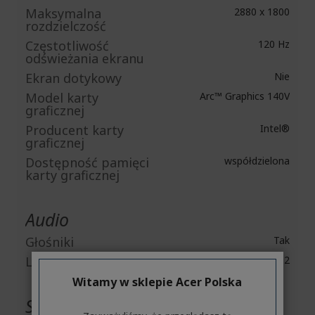
Maksymalna
2880 x 1800
rozdzielczość
Częstotliwość
120 Hz
odświeżania ekranu
Ekran dotykowy
Nie
Model karty
Arc™ Graphics 140V
graficznej
Producent karty
Intel®
graficznej
Dostępność pamięci
współdzielona
karty graficznej
Audio
Głośniki
Tak
Liczba głośników
2
Witamy w sklepie Acer Polska
Sieć i komunikacja