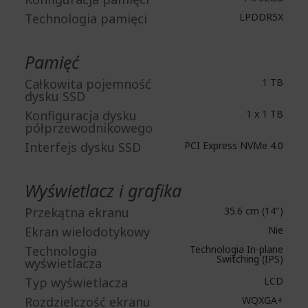
Technologia pamięci
LPDDR5X
Pamięć
Całkowita pojemność
1 TB
dysku SSD
Konfiguracja dysku
1 x 1 TB
półprzewodnikowego
Interfejs dysku SSD
PCI Express NVMe 4.0
Wyświetlacz i grafika
Przekątna ekranu
35.6 cm (14")
Ekran wielodotykowy
Nie
Technologia
Technologia In-plane
Switching (IPS)
wyświetlacza
Typ wyświetlacza
LCD
Rozdzielczość ekranu
WQXGA+