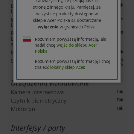
Zauważyliśmy, że przeglądasz tę
Bezprzewodowa sieć
Tak
stronę z innego kraju. Pamiętaj, że
LAN
wszystkie produkty dostępne w
Bezprzewodowa sieć
IEEE 802.11be
sklepie Acer Polska są dostarczane
LAN standard
wyłącznie
w granicach Polski.
Producent modułu
Intel®
bezprzewodowej
Rozumiem powyższą informację, ale
sieci LAN
nadal chcę
wejść do sklepu Acer
Polska.
Bluetooth
Tak
Standard Bluetooth
Bluetooth 5.4 lub
Rozumiem powyższą informację i chcę
nowszy
znaleźć
lokalny sklep Acer.
Urządzenia wbudowane
Kamera internetowa
Tak
Czytnik biometryczny
Tak
Mikrofon
Tak
Interfejsy / porty