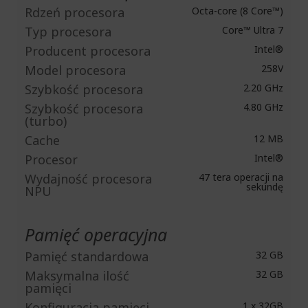
Rdzeń procesora
Octa-core (8 Core™)
Typ procesora
Core™ Ultra 7
Producent procesora
Intel®
Model procesora
258V
Szybkość procesora
2.20 GHz
Szybkość procesora
4.80 GHz
(turbo)
Cache
12 MB
Procesor
Intel®
Wydajność procesora
47 tera operacji na
sekundę
NPU
Pamięć operacyjna
Pamięć standardowa
32 GB
Maksymalna ilość
32 GB
pamięci
Konfiguracja pamięci
1 x 32GB