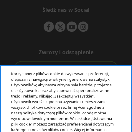
n
d
e
Śledź nas w Social
n
Zwroty i odstąpienie
Odstąpienie od umowy
Korzystamy z plików cookie do wykrywania preferencji,
ulepszania nawigacji w witrynie i generowania statystyk
Darmowa
Wsparcie
użytkowników, aby nasza witryna była bardziej przyjazna
Bezpieczne
ekspresowa
przed i po
dla użytkownika oraz aby zapewniać spersonalizowane
płatności
dostawa
zakupie
treści i reklamy. Klikając „Zaakceptuj wszystkie”,
użytkownik wyraża zgodę na używanie i umieszczanie
wszystkich plików cookie przez firmę Acer zgodnie z
© 2025 Acer Inc.
naszą polityką dotyczącą plików cookie. Zgodę można
Firma CPYou BV jest autoryzowanym sprzedawcą produktów i
wycofać w dowolnym momencie. W zakładce „Ustawienia
usług oferowanych w tym sklepie.
pliki cookie” możesz zarządzać preferencjami dotyczącymi
każdego z rodzajów plików cookie. Więcej informacji o