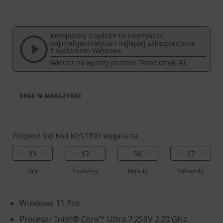
koniec
na
galerii
początek
galerii
Komputery Copilot+ to najszybsze,
najinteligentniejsze i najlepiej zabezpieczone
z systemem Windows.
Wkrocz na wyższy poziom. Teraz dzięki AI.
BRAK W MAGAZYNIE
Pośpiesz się! Kod MYSTERY wygasa za:
03
17
56
27
Dni
Godziny
Minuty
Sekundy
Windows 11 Pro
Procesor Intel® Core™ Ultra 7 258V 2.20 GHz