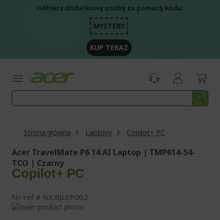
Przejdź
Odbierz dodatkową zniżkę za pomocą kodu:
do
treści
MYSTERY
KUP TERAZ
Strona główna
Laptopy
Copilot+ PC
Acer TravelMate P6 14 AI Laptop | TMP614-54-
TCO | Czarny
Copilot+ PC
Nr ref
NX.BJLEP.002
Przejdź
na
Przejdź