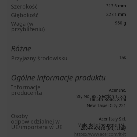
Szerokość
313.6 mm
Głębokość
227.1 mm
Waga (w
960 g
przybliżeniu)
Różne
Przyjazny środowisku
Tak
Ogólne informacje produktu
Informacje
Acer Inc.
producenta
8F, No. 88, Section 1, Xin
Tai 5th Road, Xizhi
New Taipei City 221
Osoby
Acer Italy S.r.l.
odpowiedzialnej w
Viale delle Industrie 1/A,
UE/importera w UE
20044 Arese (MI), Italy
https://www.acer.com/it-it