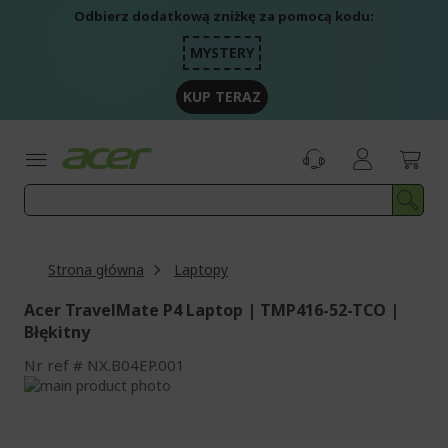
Przejdź
Odbierz dodatkową zniżkę za pomocą kodu:
do
treści
MYSTERY
KUP TERAZ
Strona główna
Laptopy
Acer TravelMate P4 Laptop | TMP416-52-TCO |
Błękitny
Nr ref
NX.B04EP.001
Przejdź
na
Przejdź
koniec
na
galerii
początek