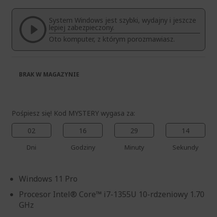
galerii
System Windows jest szybki, wydajny i jeszcze
lepiej zabezpieczony.
Oto komputer, z którym porozmawiasz.
BRAK W MAGAZYNIE
Pośpiesz się! Kod MYSTERY wygasa za:
02
16
29
14
Dni
Godziny
Minuty
Sekundy
Windows 11 Pro
Procesor Intel® Core™ i7-1355U 10-rdzeniowy 1.70
GHz