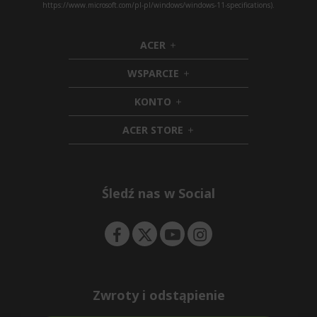
https://www.microsoft.com/pl-pl/windows/windows-11-specifications).
ACER
h
i
WSPARCIE
d
h
d
i
KONTO
e
h
d
n
i
d
ACER STORE
d
e
h
d
n
i
e
d
n
d
e
Śledź nas w Social
n
Zwroty i odstąpienie