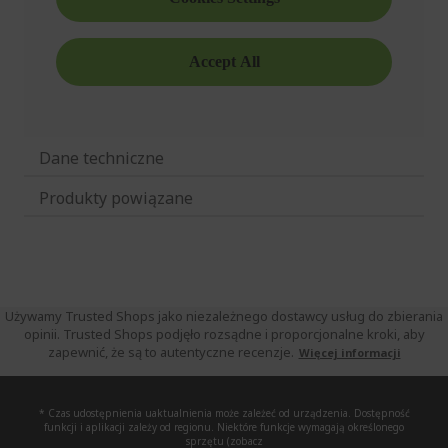
Dane techniczne
Produkty powiązane
Używamy Trusted Shops jako niezależnego dostawcy usług do zbierania
opinii. Trusted Shops podjęło rozsądne i proporcjonalne kroki, aby
zapewnić, że są to autentyczne recenzje.
Więcej informacji
* Czas udostępnienia uaktualnienia może zależeć od urządzenia. Dostępność
funkcji i aplikacji zależy od regionu. Niektóre funkcje wymagają określonego
sprzętu (zobacz