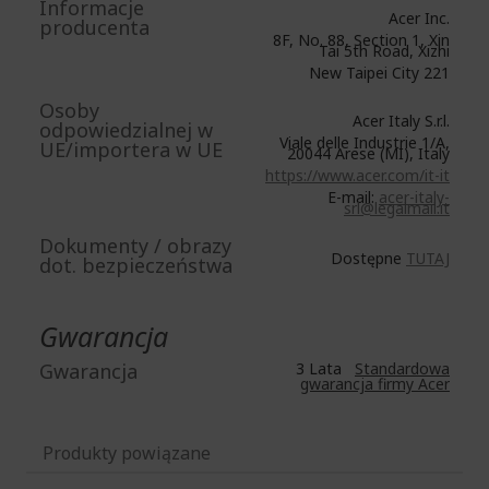
Informacje
Acer Inc.
producenta
8F, No. 88, Section 1, Xin
Tai 5th Road, Xizhi
New Taipei City 221
Osoby
Acer Italy S.r.l.
odpowiedzialnej w
Viale delle Industrie 1/A,
UE/importera w UE
20044 Arese (MI), Italy
https://www.acer.com/it-it
E-mail:
acer-italy-
srl@legalmail.it
Dokumenty / obrazy
Dostępne
TUTAJ
dot. bezpieczeństwa
Gwarancja
Gwarancja
3 Lata
Standardowa
gwarancja firmy Acer
Produkty powiązane