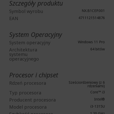
Szczegóły produktu
Symbol wyrobu
NX.B1CEP.001
EAN
4711121514876
System Operacyjny
System operacyjny
Windows 11 Pro
Architektura
64 bitów
systemu
operacyjnego
Procesor i chipset
Rdzeń procesora
Sześciordzeniowy (z 6
rdzeniami)
Typ procesora
Core™ i3
Producent procesora
Intel®
Model procesora
i3-1315U
1.20 GHz