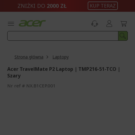
Przejdź
ZNIŻKI DO
2000 ZŁ
KUP TERAZ
do
treści
Strona główna
Laptopy
Acer TravelMate P2 Laptop | TMP216-51-TCO |
Szary
Nr ref
NX.B1CEP.001
Przejdź
na
koniec
galerii