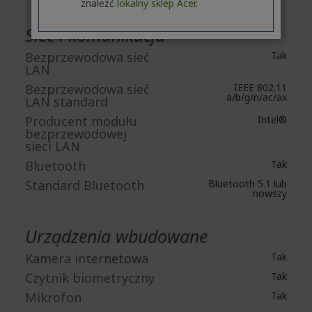
znaleźć
lokalny sklep Acer.
Sieć i komunikacja
Bezprzewodowa sieć
Tak
LAN
Bezprzewodowa sieć
IEEE 802.11
a/b/g/n/ac/ax
LAN standard
Producent modułu
Intel®
bezprzewodowej
sieci LAN
Bluetooth
Tak
Standard Bluetooth
Bluetooth 5.1 lub
nowszy
Urządzenia wbudowane
Kamera internetowa
Tak
Czytnik biometryczny
Tak
Mikrofon
Tak