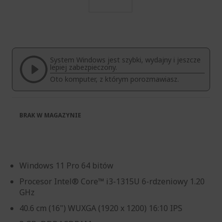
Przejdź
na
początek
galerii
System Windows jest szybki, wydajny i jeszcze
lepiej zabezpieczony.
Oto komputer, z którym porozmawiasz.
BRAK W MAGAZYNIE
Windows 11 Pro 64 bitów
Procesor Intel® Core™ i3-1315U 6-rdzeniowy 1.20
GHz
40.6 cm (16") WUXGA (1920 x 1200) 16:10 IPS