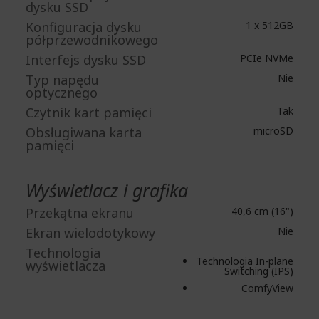
dysku SSD
Konfiguracja dysku
1 x 512GB
półprzewodnikowego
Interfejs dysku SSD
PCIe NVMe
Typ napędu
Nie
optycznego
Czytnik kart pamięci
Tak
Obsługiwana karta
microSD
pamięci
Wyświetlacz i grafika
Przekątna ekranu
40,6 cm (16")
Ekran wielodotykowy
Nie
Technologia
Technologia In-plane
wyświetlacza
Switching (IPS)
ComfyView