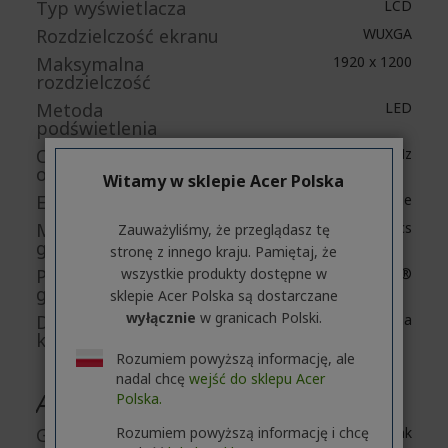
Typ wyświetlacza
LCD
Rozdzielczość ekranu
WUXGA
Maksymalna
1920 x 1200
rozdzielczość
Metoda
LED
podświetlenia
Częstotliwość
60 Hz
odświeżania ekranu
Witamy w sklepie Acer Polska
Ekran dotykowy
Nie
Model karty
UHD Graphics
Zauważyliśmy, że przeglądasz tę
graficznej
stronę z innego kraju. Pamiętaj, że
Producent karty
wszystkie produkty dostępne w
Intel®
graficznej
sklepie Acer Polska są dostarczane
wyłącznie
w granicach Polski.
Dostępność pamięci
współdzielona
karty graficznej
Rozumiem powyższą informację, ale
nadal chcę
wejść do sklepu Acer
Audio
Polska.
Głośniki
Rozumiem powyższą informację i chcę
Tak