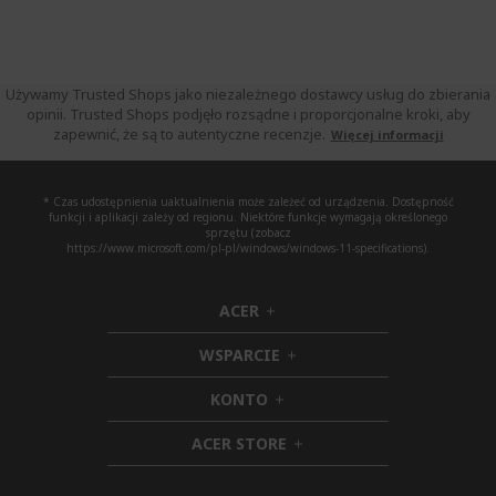
Używamy Trusted Shops jako niezależnego dostawcy usług do zbierania
opinii. Trusted Shops podjęło rozsądne i proporcjonalne kroki, aby
zapewnić, że są to autentyczne recenzje.
Więcej informacji
* Czas udostępnienia uaktualnienia może zależeć od urządzenia. Dostępność
funkcji i aplikacji zależy od regionu. Niektóre funkcje wymagają określonego
sprzętu (zobacz
https://www.microsoft.com/pl-pl/windows/windows-11-specifications).
ACER
h
i
WSPARCIE
d
h
d
i
KONTO
e
h
d
n
i
d
ACER STORE
d
e
h
d
n
i
e
d