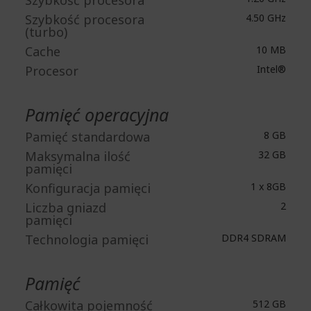
Szybkość procesora
Szybkość procesora
4.50 GHz
(turbo)
Cache
10 MB
Procesor
Intel®
Pamięć operacyjna
Pamięć standardowa
8 GB
Maksymalna ilość
32 GB
pamięci
Konfiguracja pamięci
1 x 8GB
Liczba gniazd
2
pamięci
Technologia pamięci
DDR4 SDRAM
Pamięć
Całkowita pojemność
512 GB