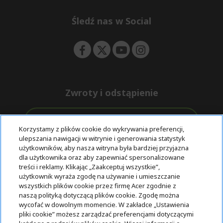
n
d
e
Śledź nas w Social
n
Zwroty i odstąpienie
Odstąpienie od umowy
Korzystamy z plików cookie do wykrywania preferencji,
ulepszania nawigacji w witrynie i generowania statystyk
Darmowa
Wsparcie
użytkowników, aby nasza witryna była bardziej przyjazna
Bezpieczne
ekspresowa
przed i po
dla użytkownika oraz aby zapewniać spersonalizowane
płatności
dostawa
zakupie
treści i reklamy. Klikając „Zaakceptuj wszystkie”,
użytkownik wyraża zgodę na używanie i umieszczanie
wszystkich plików cookie przez firmę Acer zgodnie z
© 2025 Acer Inc.
naszą polityką dotyczącą plików cookie. Zgodę można
Firma CPYou BV jest autoryzowanym sprzedawcą produktów i
wycofać w dowolnym momencie. W zakładce „Ustawienia
usług oferowanych w tym sklepie.
pliki cookie” możesz zarządzać preferencjami dotyczącymi