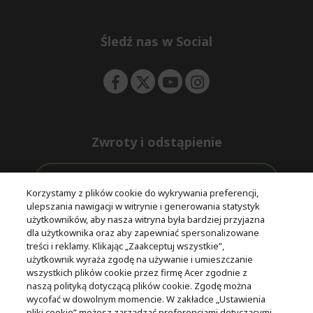
e
d
n
d
e
Śledź nas w Social
n
Zwroty i odstąpienie
Odstąpienie od umowy
Korzystamy z plików cookie do wykrywania preferencji,
ulepszania nawigacji w witrynie i generowania statystyk
Darmowa
Wsparcie
użytkowników, aby nasza witryna była bardziej przyjazna
Bezpieczne
ekspresowa
przed i po
dla użytkownika oraz aby zapewniać spersonalizowane
płatności
dostawa
zakupie
treści i reklamy. Klikając „Zaakceptuj wszystkie”,
użytkownik wyraża zgodę na używanie i umieszczanie
wszystkich plików cookie przez firmę Acer zgodnie z
© 2025 Acer Inc.
naszą polityką dotyczącą plików cookie. Zgodę można
Firma CPYou BV jest autoryzowanym sprzedawcą produktów i
wycofać w dowolnym momencie. W zakładce „Ustawienia
usług oferowanych w tym sklepie.
pliki cookie” możesz zarządzać preferencjami dotyczącymi