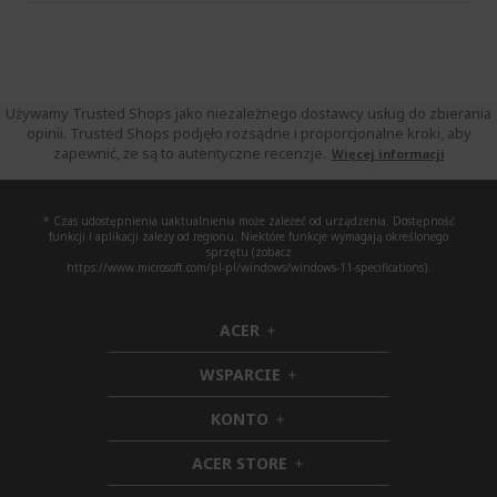
Używamy Trusted Shops jako niezależnego dostawcy usług do zbierania
opinii. Trusted Shops podjęło rozsądne i proporcjonalne kroki, aby
zapewnić, że są to autentyczne recenzje.
Więcej informacji
* Czas udostępnienia uaktualnienia może zależeć od urządzenia. Dostępność
funkcji i aplikacji zależy od regionu. Niektóre funkcje wymagają określonego
sprzętu (zobacz
https://www.microsoft.com/pl-pl/windows/windows-11-specifications).
ACER
h
i
WSPARCIE
d
h
d
i
KONTO
e
h
d
n
i
d
ACER STORE
d
e
h
d
n
i