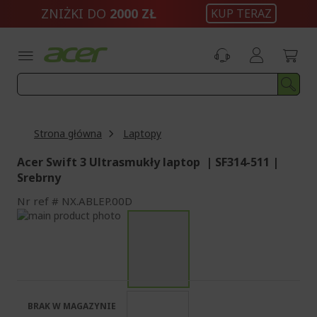
Przejdź
ZNIŻKI DO
2000 ZŁ
KUP TERAZ
do
treści
Strona główna
Laptopy
Acer Swift 3 Ultrasmukły laptop | SF314-511 |
Srebrny
Nr ref
NX.ABLEP.00D
Przejdź
na
Przejdź
koniec
na
galerii
początek
galerii
BRAK W MAGAZYNIE