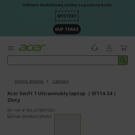
Przejdź
Odbierz dodatkową zniżkę za pomocą kodu:
do
treści
MYSTERY
KUP TERAZ
Strona główna
Laptopy
Acer Swift 1 Ultrasmukły laptop | SF114-34 |
Złoty
Nr ref
NX.A7BEP.001
Przejdź
na
Przejdź
koniec
na
galerii
początek