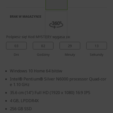
galerii
BRAK W MAGAZYNIE
Pośpiesz się! Kod MYSTERY wygasa za:
03
02
29
12
Dni
Godziny
Minuty
Sekundy
Windows 10 Home 64 bitów
Intel® Pentium® Silver N6000 processor Quad-cor
e 1.10 GHz
35.6 cm (14") Full HD (1920 x 1080) 16:9 IPS
4 GB, LPDDR4X
256 GB SSD